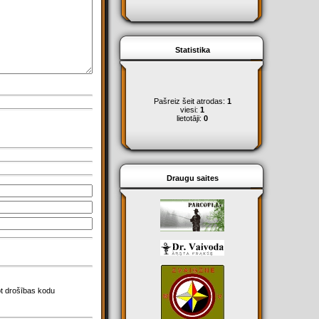
Statistika
Pašreiz šeit atrodas:
1
viesi:
1
lietotāji:
0
Draugu saites