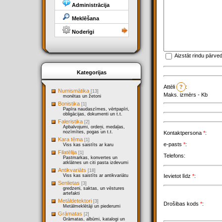
Administrācija
Meklēšana
Noderīgi
Aizstāt rindu pārv
Kategorijas
Attēli
?
:
Numismātika
[13]
Maks. izmērs -
Kb
monētas un žetoni
Bonistika
[1]
Papīra naudaszīmes, vērtpapīri,
obligācijas, dokumenti un t.t.
Faleristika
[2]
Apbalvojumi, ordeņi, medaļas,
nozīmītes, pogas un t.t.
Kontaktpersona
*
:
Kara tēma
[1]
e-pasts
*
:
Viss kas saistīts ar karu
Filatēlija
[1]
Telefons:
Pastmarkas, konvertes un
atklātnes un citi pasta izdevumi
Antikvariāts
[18]
Ievietot līdz
*
:
Viss kas saistīts ar antikvariātu
Senlietas
[3]
gredzeni, saktas, un vēstures
artefakti
Metāldetektori
[3]
Drošibas kods
*
:
Metālmeklētāji un piederumi
Grāmatas
[2]
Grāmatas, albūmi, katalogi un