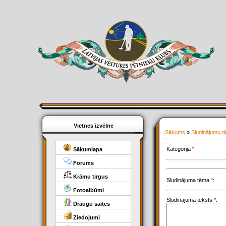
Vietnes izvēlne
Sākums
»
Sludinājumu dē
Kategorija
*
:
Sākumlapa
Forums
Krāmu tirgus
Sludinājuma tēma
*
:
Fotoalbūmi
Sludinājuma teksts
*
:
Draugu saites
Ziedojumi