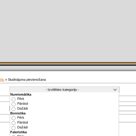
lis
» Sludinājuma pievienošana
Numismātika
Pērk
Pārdod
Dažādi
Bonistika
Pērk
Pārdod
Dažādi
Faleristika