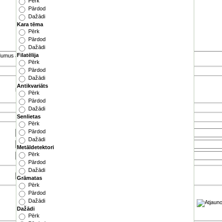
Pērk
Pārdod
Dažādi
Kara tēma
Pērk
Pārdod
Dažādi
Filatēlija
edumus ar tegu
<BR>
Pērk
Pārdod
Dažādi
Antikvariāts
Default loader
|
Multiuploader
Pērk
Pārdod
Dažādi
Senlietas
Pērk
Pārdod
Dažādi
Metāldetektori
Pērk
Pārdod
Dažādi
-
-
:
Grāmatas
Pērk
Pārdod
Dažādi
Dažādi
Pērk