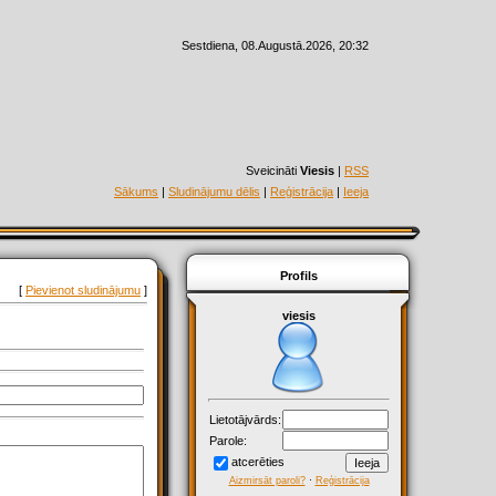
Sestdiena, 08.Augustā.2026, 20:32
Sveicināti
Viesis
|
RSS
Sākums
|
Sludinājumu dēlis
|
Reģistrācija
|
Ieeja
Profils
[
Pievienot sludinājumu
]
viesis
Lietotājvārds:
Parole:
atcerēties
Aizmirsāt paroli?
·
Reģistrācija