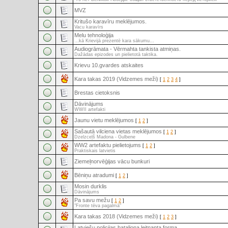
MVZ
Kritušo karavīru meklējumos.
Vacu karavīrs
Melu tehnoloģija
...kā Krievijā prezentē kara sākumu...
Audiogrāmata - Vērmahta tankista atmiņas.
Dažādas epizodes un pielietotā taktika.
Krievu 10.gvardes atskaites
Kara takas 2019 (Vidzemes meži)
[
1
2
3
4
]
Brestas cietoksnis
Dāvinājums
WWII artefakti
Jaunu vietu meklējumos
[
1
2
]
Sašautā vilciena vietas meklējumos
[
1
2
]
Dzelzceļš Madona - Gulbene
WW2 artefaktu pielietojums
[
1
2
]
Praktiskais latvietis
Ziemeļnorvēģijas vācu bunkuri
Bēniņu atradumi
[
1
2
]
Mosin durklis
Dāvinājums
Pa savu mežu
[
1
2
]
"Fronte tēva pagalmā"
Kara takas 2018 (Vidzemes meži)
[
1
2
3
]
Latviešu policijas bataljona leitnanta forma