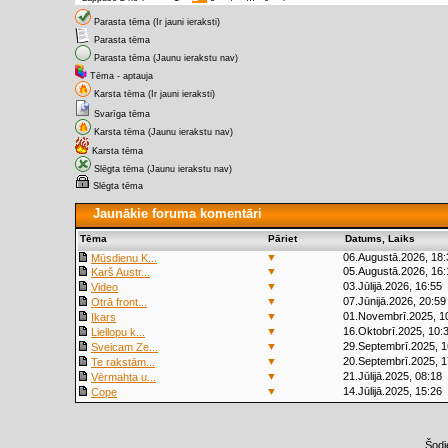
Parasta tēma (Ir jauni ieraksti)
Parasta tēma
Parasta tēma (Jaunu ierakstu nav)
Tēma - aptauja
Karsta tēma (Ir jauni ieraksti)
Svarīga tēma
Karsta tēma (Jaunu ierakstu nav)
Karsta tēma
Slēgta tēma (Jaunu ierakstu nav)
Slēgta tēma
Jaunākie foruma komentāri
Tēma
Pāriet
Datums, Laiks
▼
06.Augustā.2026, 18:
Mūsdienu K...
▼
05.Augustā.2026, 16:
Karš Austr...
▼
03.Jūlijā.2026, 16:55
Video
▼
07.Jūnijā.2026, 20:59
Otrā front...
▼
01.Novembrī.2025, 1
Ikars
▼
16.Oktobrī.2025, 10:
Liellopu k...
▼
29.Septembrī.2025, 1
Sveicam Ze...
▼
20.Septembrī.2025, 1
Te rakstām...
▼
21.Jūlijā.2025, 08:18
Vērmahta u...
▼
14.Jūlijā.2025, 15:26
Cope
Šodi