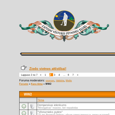
Ziedo vietnes attīstībai!
2
Lappuse
2
no
7
«
1
3
4
…
6
7
»
Foruma moderators:
,
,
otomars
Valduha
Meilis
Forums
»
Kara tēma
»
WW2
WW2
Tēma
Demjanskas ielenkums
"Miroņgalvas" noasiņo, bet nepadodas
"Vēsturnieks putins"
"75 лет Великой Победы: общая ответственность перед историей