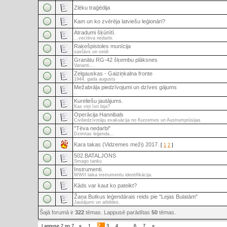
Zlēku traģēdija
Kam un ko zvērēja latviešu leģionāri?
Atradumi šķūnītī.
...vectēva nedarbi.
Raķešpistoles munīcija
sastāvs un veidi
Granātu RG-42 šķembu plāksnes
Varianti...
Zelgauskas - Gaiziņkalna fronte
1944. gada augusts
Mežabrāļa piedzīvojumi un dzīves gājums
..
Kureliešu jautājums.
Kas viņi īsti bija?
Operācija Hannibals
Civiliedzīvotāju evakuācija no Kurzemes un Austrumprūsijas
"Tēva nedarbi"
Dzimtas leģenda...
Kara takas (Vidzemes meži) 2017.
[
1
2
]
502.BATALJONS
Smago tanku
Instrumenti.
WWII laika instrumentu identifikācija.
Kāds var kaut ko pateikt?
Žaņa Butkus leģendārais reids pie "Lejas Bulatām"
Jautājumi un atbildes.
Šajā forumā ir
322
tēmas. Lappusē parādītas
50
tēmas.
2
Lappuse
2
no
7
«
1
3
4
…
6
7
»