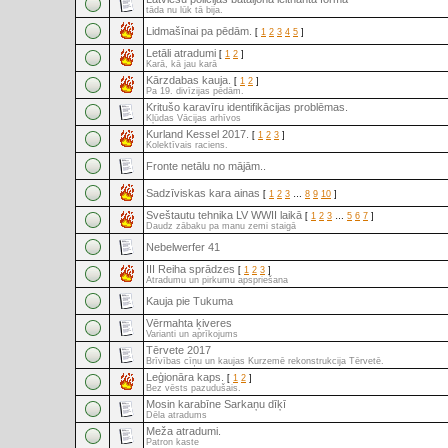
tāda nu lūk tā bija.
Lidmašīnai pa pēdām.
[
1
2
3
4
5
]
Letāli atradumi
[
1
2
]
Karā, kā jau karā
Kārzdabas kauja.
[
1
2
]
Pa 19. divīzijas pēdām.
Kritušo karavīru identifikācijas problēmas.
Kļūdas Vācijas arhīvos
Kurland Kessel 2017.
[
1
2
3
]
Kolektīvais raciens.
Fronte netālu no mājām..
Sadzīviskas kara ainas
[
1
2
3
…
8
9
10
]
Sveštautu tehnika LV WWII laikā
[
1
2
3
…
5
6
7
]
Daudz zābaku pa manu zemi staigā
Nebelwerfer 41
III Reiha sprādzes
[
1
2
3
]
Atradumu un pirkumu apspriešana
Kauja pie Tukuma
Vērmahta ķiveres
Varianti un aprīkojums
Tērvete 2017
Brīvības cīņu un kaujas Kurzemē rekonstrukcija Tērvetē.
Leģionāra kaps.
[
1
2
]
Bez vēsts pazudušais.
Mosin karabīne Sarkaņu dīķī
Dēla atradums
Meža atradumi.
Patron kaste