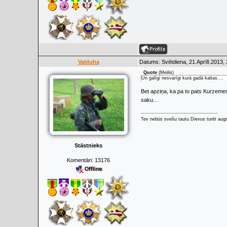
Valduha
Datums: Svētdiena, 21.Aprīlī.2013,
Quote
(
Meilis
)
Un galīgi nesvarīgi kurā gadā kaltas....
Bet apziņa, ka pa to pats Kurzemes 
saku...
Tev nebūs svešu tautu Dievus turēt augs
Stāstnieks
Komentāri:
13176