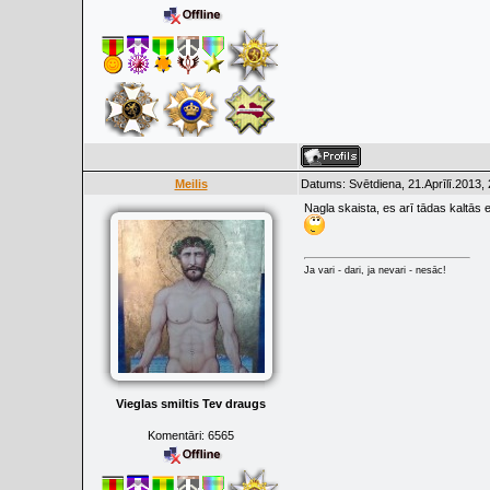
Meilis
Datums: Svētdiena, 21.Aprīlī.2013,
Nagla skaista, es arī tādas kaltās 
Ja vari - dari, ja nevari - nesāc!
Vieglas smiltis Tev draugs
Komentāri:
6565