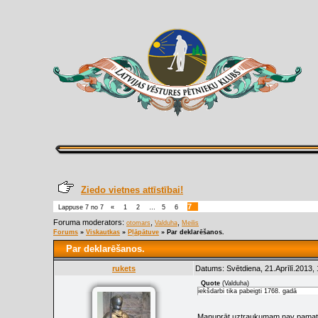
Ziedo vietnes attīstībai!
7
Lappuse
7
no
7
«
1
2
…
5
6
Foruma moderators:
,
,
otomars
Valduha
Meilis
Forums
»
Viskautkas
»
Pļāpātuve
»
Par deklarēšanos.
Par deklarēšanos.
rukets
Datums: Svētdiena, 21.Aprīlī.2013,
Quote
(
Valduha
)
iekšdarbi tika pabeigti 1768. gadā
Manuprāt uztraukumam nav pamata, 