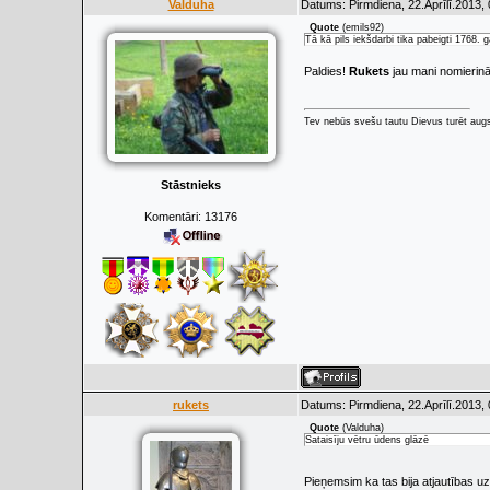
Valduha
Datums: Pirmdiena, 22.Aprīlī.2013,
Quote
(
emils92
)
Tā kā pils iekšdarbi tika pabeigti 1768.
Paldies!
Rukets
jau mani nomierinā
Tev nebūs svešu tautu Dievus turēt augs
Stāstnieks
Komentāri:
13176
rukets
Datums: Pirmdiena, 22.Aprīlī.2013,
Quote
(
Valduha
)
Sataisīju vētru ūdens glāzē
Pieņemsim ka tas bija atjautības 