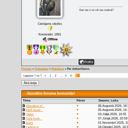
Kas tas ir un cik tas maksā?
Cienījams cilvēks
Komentāri:
1891
Forums
»
Viskautkas
»
Pļāpātuve
»
Par deklarēšanos.
7
Lappuse
7
no
7
«
1
2
…
5
6
Jaunākie foruma komentāri
Tēma
Pāriet
Datums, Laiks
▼
06.Augustā.2026, 18:
Mūsdienu K...
▼
05.Augustā.2026, 16:
Karš Austr...
▼
03.Jūlijā.2026, 16:55
Video
▼
07.Jūnijā.2026, 20:59
Otrā front...
▼
01.Novembrī.2025, 1
Ikars
▼
16.Oktobrī.2025, 10:
Liellopu k...