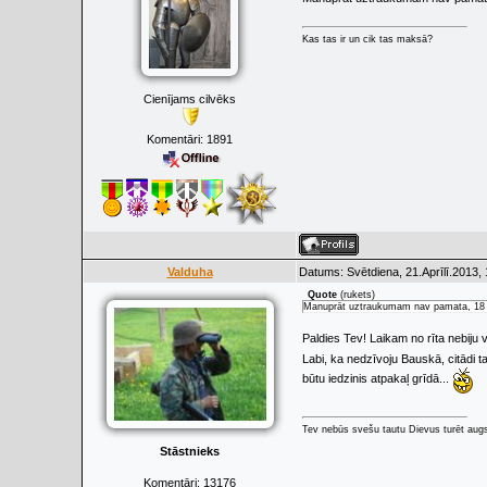
Kas tas ir un cik tas maksā?
Cienījams cilvēks
Komentāri:
1891
Valduha
Datums: Svētdiena, 21.Aprīlī.2013,
Quote
(
rukets
)
Manuprāt uztraukumam nav pamata, 18 g
Paldies Tev! Laikam no rīta nebiju 
Labi, ka nedzīvoju Bauskā, citādi 
būtu iedzinis atpakaļ grīdā...
Tev nebūs svešu tautu Dievus turēt augs
Stāstnieks
Komentāri:
13176