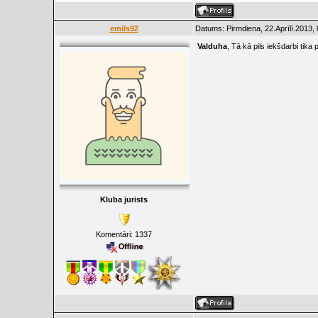
emils92
Datums: Pirmdiena, 22.Aprīlī.2013,
Valduha
, Tā kā pils iekšdarbi tika
Kluba jurists
Komentāri:
1337