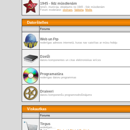
1945 - līdz mūsdienām
Ieroči, munīcija, ekipējums no 1945 - līdz mūsdienām
Forum moderator:
otomars
,
Valduha
,
Meilis
Datorštelles
Forums
Web un Ftp
noderīgas adreses internetā, kuras nav saistītas ar mūsu hobiju
Dzelži
datoru komponentes un citas elektroniskas ierīces
Programatūra
noderīgas datoru programmas
Draiveri
datoru komponenšu programnodrošinājums
Viskautkas
Forums
Tirgus
andelējam....