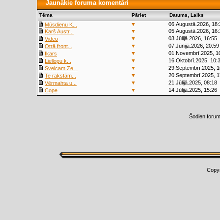
Jaunākie foruma komentāri
Tēma
Pāriet
Datums, Laiks
▼
06.Augustā.2026, 18:
Mūsdienu K...
▼
05.Augustā.2026, 16:
Karš Austr...
▼
03.Jūlijā.2026, 16:55
Video
▼
07.Jūnijā.2026, 20:59
Otrā front...
▼
01.Novembrī.2025, 1
Ikars
▼
16.Oktobrī.2025, 10:
Liellopu k...
▼
29.Septembrī.2025, 1
Sveicam Ze...
▼
20.Septembrī.2025, 1
Te rakstām...
▼
21.Jūlijā.2025, 08:18
Vērmahta u...
▼
14.Jūlijā.2025, 15:26
Cope
Šodien foru
Copy