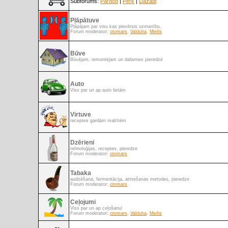
Subforums:
Pārdod
|
Pērk
|
Dažādi
Pļāpātuve
Pļāpājam par visu kas pievērsis uzmanību.
Forum moderator:
otomars
,
Valduha
,
Meilis
Būve
Būvējam, remontējam un dalamies pieredzē
Auto
Viss par un ap auto lietām
Virtuve
receptes gardām maltītēm
Dzērieni
tehnoloģijas, receptes, pieredze
Forum moderator:
otomars
Tabaka
audzēšana, fermentācija, atmešanas metodes, pieredze
Forum moderator:
otomars
Ceļojumi
Viss par un ap ceļošanu!
Forum moderator:
otomars
,
Valduha
,
Meilis