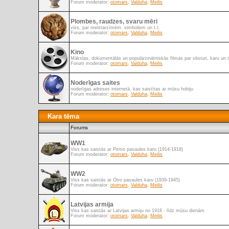
Forum moderator:
otomars
,
Valduha
,
Meilis
Plombes, raudzes, svaru mēri
viss, par meistarzīmēm, simboliem un t.t.
Forum moderator:
otomars
,
Valduha
,
Meilis
Kino
Mākslas, dokumentālās un populārzinātniskās filmas par vēsturi, karu un 
Forum moderator:
otomars
,
Valduha
,
Meilis
Noderīgas saites
noderīgas adreses internetā, kas saistītas ar mūsu hobiju
Forum moderator:
otomars
,
Valduha
,
Meilis
Kara tēma
Forums
WW1
Viss kas saistās ar Pirmo pasaules karu (1914-1918)
Forum moderator:
otomars
,
Valduha
,
Meilis
WW2
Viss kas saistās ar Otro pasaules karu (1939-1945)
Forum moderator:
otomars
,
Valduha
,
Meilis
Latvijas armija
Viss kas saistās ar Latvijas armiju no 1918 - līdz mūsu dienām
Forum moderator:
otomars
,
Valduha
,
Meilis