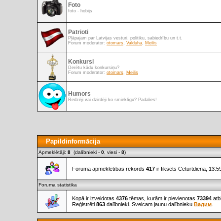
Foto
foto - hobijs
Patrioti
Pļāpajam par Latvijas vesturi, politiku, sabiedrību un t.t.
Forum moderator:
otomars
,
Valduha
,
Meilis
Konkursi
Derētu kādu konkursiņu?
Forum moderator:
otomars
,
Meilis
Humors
Redzēji vai dzirdēji ko smieklīgu? Padalies!
Papildinformācija
Apmeklētāji:
8
(dalībnieki -
0
, viesi -
8
)
Foruma apmeklētības rekords
417
ir fiksēts Ceturtdiena, 13:
Foruma statistika
Kopā ir izveidotas
4376
tēmas, kurām ir pievienotas
73394
atb
Reģistrēti
863
dalībnieki. Sveicam jaunu dalībnieku
Вадим
.