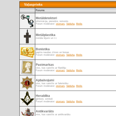
Vaļasprieks
Forums
Metāldetektori
informācija, pieredze, remonts
Forum moderator:
otomars
,
Valduha
,
Meilis
Metālplastika
metāla lējumi un t.t.
Bonistika
papīra naudas zīmes un bonas
Forum moderator:
otomars
,
Valduha
,
Meilis
Pastmarkas
viss, kas saistīts ar filatēliju
Forum moderator:
otomars
,
Valduha
,
Meilis
Apbalvojumi
viss, kas saistīts ar faleristiku
Forum moderator:
otomars
,
Valduha
,
Meilis
Heraldika
ģērboņi, simboli
Forum moderator:
otomars
,
Valduha
,
Meilis
Antikvariāts
viss, kas saistīts ar antikvariātu