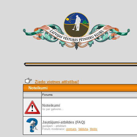
Ziedo vietnes attīstībai!
Noteikumi
Forums
Noteikumi
īsi par galveno...
Jautājumi-atbildes (FAQ)
jautājam - atbildam
Forum moderator:
otomars
,
Valduha
,
Meilis