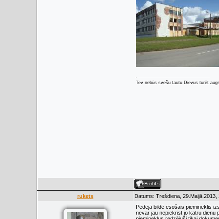
Tev nebūs svešu tautu Dievus turēt augs
rukets
Datums: Trešdiena, 29.Maijā.2013, 
Pēdējā bildē esošais piemineklis iz
nevar jau nepiekrist jo katru dienu 
pieminekļus redzējuši tikai dokume