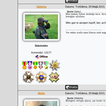
Valduha
Datums: Trešdiena, 29.Maijā.2013, 
Quote
(
Spiky
)
Man kādreiz fizikas skolotājs teica. At
enerģijas ražošanu.
Mēs gan te aizejam topoff, bet, acī
Tev nebūs svešu tautu Dievus turēt augs
Stāstnieks
Komentāri:
13177
Meilis
Datums: Trešdiena, 29.Maijā.2013, 
Quote
(
Valduha
)
Bioloģiski vērtīgās pļavas, par kurām tā 