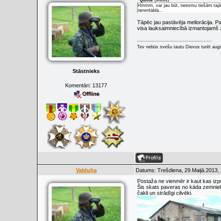
Quote
(
Meilis
)
Hmmm, var jau būt, neesmu tiešām tajā sf
nerentabla...
Tāpēc jau pastāvēja meliorācija. P
visa lauksaimniecībā izmantojamš 
Tev nebūs svešu tautu Dievus turēt augs
Stāstnieks
Komentāri:
13177
Valduha
Datums: Trešdiena, 29.Maijā.2013, 
Postaža ne vienmēr ir kaut kas izpo
Šis skats paveras no kāda zemnieka
čakli un strādīgi cilvēki.