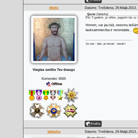
Meilis
Datums: Trešdiena, 29.Maijā.2013, 
Quote
(
Valduha
)
Pēc 5 gadiem, ja vēlies, pagarini tās uz 
Hmmm, var jau būt, neesmu tiešām ta
lauksaimniecība ir nerentabla...
Ja vari - dari, ja nevari - nesāc!
Vieglas smiltis Tev draugs
Komentāri:
6565
Valduha
Datums: Trešdiena, 29.Maijā.2013, 