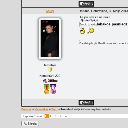
Spiky
Datums: Ceturtdiena, 30.Maijā.2013
Tā jau nav ka ne nokā
Quote
(
Spiky
)
l
abākos pasniedz
Jo cik dzirdēts
Daudzi grib gūt Panākumus taču maz ir t
Tematiķis
Komentāri:
229
Forums
»
Viskautkas
»
Foto
»
Postaža
(Latvija kādu to negribam redzēt)
1
Lappuse
1
no
4
2
3
4
»