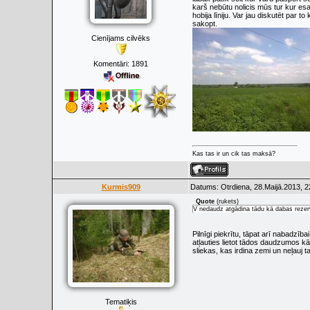
karš nebūtu nolicis mūs tur kur es
hobija līniju. Var jau diskutēt par 
sakopt.
Cienījams cilvēks
Komentāri:
1891
Kas tas ir un cik tas maksā?
Kurmis909
Datums: Otrdiena, 28.Maijā.2013, 2
Quote
(
rukets
)
V nedaudz atgādina tādu kā dabas rezervā
Pilnīgi piekrītu, tāpat arī nabadzīb
atļauties lietot tādos daudzumos kā,
sliekas, kas irdina zemi un neļauj t
Tematiķis