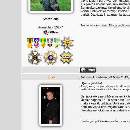
sienu lopiem barot var vienīgi bada l
šīs pļavas no pasīvās lauksaimniecī
Zemnieku saeimas spiediena, jo viņ
vērtību, kā vēlāko termiņu ieteica 
parkā. Daudzas ir apartas, lai audz
Stāstnieks
Tev nebūs svešu tautu Dievus turēt augs
Komentāri:
13177
Spiky
Datums: Trešdiena, 29.Maijā.2013, 
Quote
(
Valduha
)
Zemi, kuru, par piedalīšanos brīvības c
radās doma izveidot šādu tēmu - Latvija
Bet ja cilvēks negrib(vai nevar kkā
lai nav negods kā Tu pats saki. Pro
maksā vairāk tad tā ir. Un ir arī Lat
zemi un vienā brīdī viņam kāds iz
nerodas nenokā manā izpratnē ir ma
Daudzi grib gūt Panākumus taču maz ir t