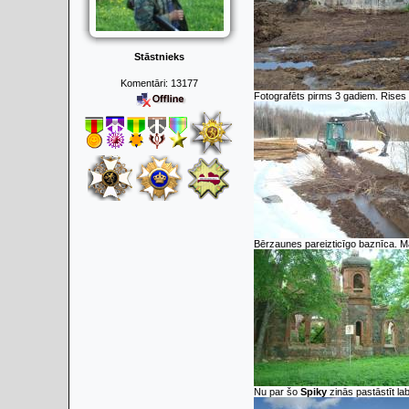
Stāstnieks
Komentāri:
13177
Fotografēts pirms 3 gadiem. Rises n
Bērzaunes pareizticīgo baznīca. M
Nu par šo
Spiky
zinās pastāstīt la