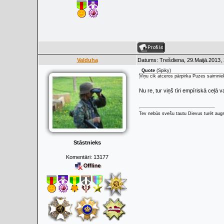
Valduha
Datums: Trešdiena, 29.Maijā.2013, 
Quote
(
Spiky
)
Viņu cik atceros pārpirka Puzes saimniek
Nu re, tur viņš tīri empīriskā ceļā 
Tev nebūs svešu tautu Dievus turēt augs
Stāstnieks
Komentāri:
13177