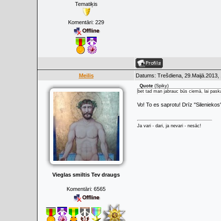
Tematiķis
Komentāri:
229
Meilis
Datums: Trešdiena, 29.Maijā.2013, 
Quote
(
Spiky
)
bet tad man jabrauc būs ciemā, lai paska
Vo! To es saprotu! Drīz ''Silenieko
Ja vari - dari, ja nevari - nesāc!
Vieglas smiltis Tev draugs
Komentāri:
6565