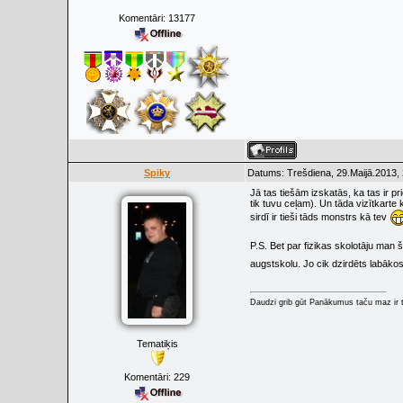
Komentāri:
13177
Spiky
Datums: Trešdiena, 29.Maijā.2013, 
Jā tas tiešām izskatās, ka tas ir p
tik tuvu ceļam). Un tāda vizītkart
sirdī ir tieši tāds monstrs kā tev
P.S. Bet par fizikas skolotāju man
augstskolu. Jo cik dzirdēts labākos
Daudzi grib gūt Panākumus taču maz ir t
Tematiķis
Komentāri:
229