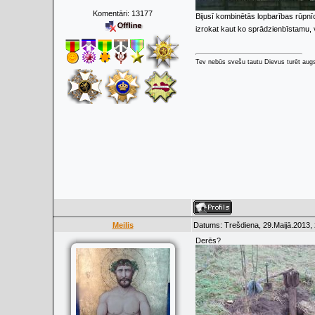
Komentāri:
13177
Bijusī kombinētās lopbarības rūpnī
izrokat kaut ko sprādzienbīstamu, v
Tev nebūs svešu tautu Dievus turēt augs
Meilis
Datums: Trešdiena, 29.Maijā.2013, 
Derēs?