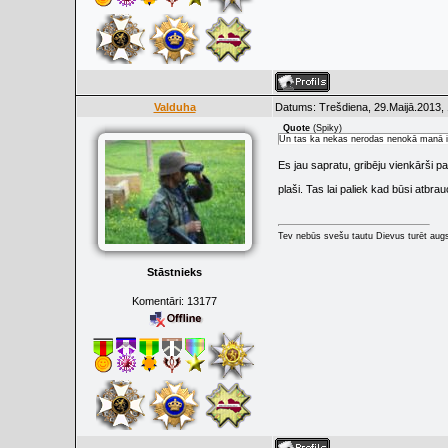
Valduha
Datums: Trešdiena, 29.Maijā.2013, 
Quote
(
Spiky
)
Un tas ka nekas nerodas nenokā manā izp
Es jau sapratu, gribēju vienkārši p
plaši. Tas lai paliek kad būsi atbra
Tev nebūs svešu tautu Dievus turēt augs
Stāstnieks
Komentāri:
13177