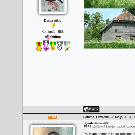
Darba rūķis
Komentāri:
586
Meilis
Datums: Otrdiena, 28.Maijā.2013, 0
Quote
(
Kurmis909
)
PSRS pārkārtotā Latvijas sabiedrība vairs
Pa lielam ņemot tā lauku reģionos ar