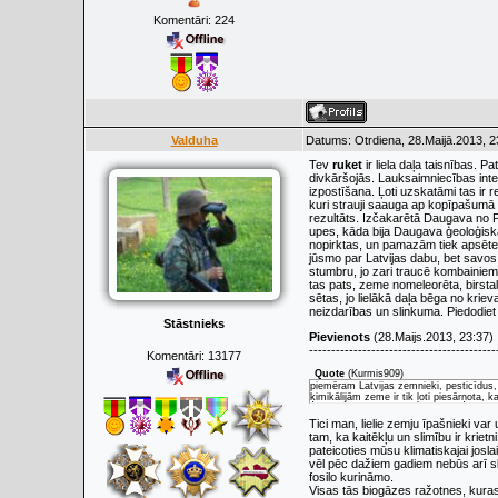
Komentāri:
224
Valduha
Datums: Otrdiena, 28.Maijā.2013, 2
Tev
ruket
ir liela daļa taisnības. 
divkāršojās. Lauksaimniecības intens
izpostīšana. Ļoti uzskatāmi tas ir r
kuri strauji saauga ap kopīpašumā 
rezultāts. Izčakarētā Daugava no Pļ
upes, kāda bija Daugava ģeoloģiskā 
nopirktas, un pamazām tiek apsētes
jūsmo par Latvijas dabu, bet savos
stumbru, jo zari traucē kombainiem
tas pats, zeme nomeleorēta, birsta
sētas, jo lielākā daļa bēga no krie
neizdarības un slinkuma. Piedodiet 
Stāstnieks
Pievienots
(28.Maijs.2013, 23:37)
------------------------------------------
Komentāri:
13177
Quote
(
Kurmis909
)
piemēram Latvijas zemnieki, pesticīdus, 
ķimikālijām zeme ir tik ļoti piesārņota, 
Tici man, lielie zemju īpašnieki va
tam, ka kaitēkļu un slimību ir krietni
pateicoties mūsu klimatiskajai josl
vēl pēc dažiem gadiem nebūs arī slie
fosilo kurināmo.
Visas tās biogāzes ražotnes, kuras