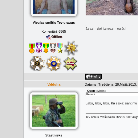
Vieglas smiltis Tev draugs
Ja vari - dari, ja nevari - nesāc!
Komentāri:
6565
Valduha
Datums: Trešdiena, 29.Maijā.2013, 
Quote
(
Meilis
)
Derēs?
Labs, labs, labs. Kā saka: santīmu p
Tev nebūs svešu tautu Dievus turēt augs
Stāstnieks