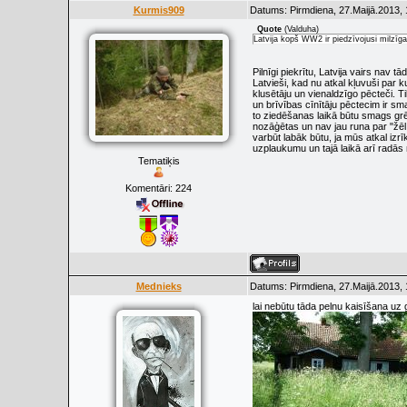
Kurmis909
Datums: Pirmdiena, 27.Maijā.2013, 
Quote
(
Valduha
)
Latvija kopš WW2 ir piedzīvojusi milzīg
Pilnīgi piekrītu, Latvija vairs nav t
Latvieši, kad nu atkal kļuvuši par 
klusētāju un vienaldzīgo pēcteči. Tik
un brīvības cīnītāju pēctecim ir s
to ziedēšanas laikā būtu smags gr
nozāģētas un nav jau runa par "žēl 
varbūt labāk būtu, ja mūs atkal izrīk
uzplaukumu un tajā laikā arī radā
Tematiķis
Komentāri:
224
Mednieks
Datums: Pirmdiena, 27.Maijā.2013, 
lai nebūtu tāda pelnu kaisīšana uz 