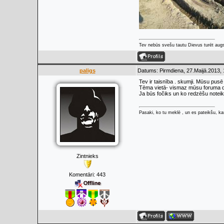
Tev nebūs svešu tautu Dievus turēt augs
paligs
Datums: Pirmdiena, 27.Maijā.2013, 
Tev ir taisnība . skumji. Mūsu pusē 
Tēma vietā- vismaz mūsu foruma da
Ja būs fočiks un ko redzēšu noteikt
Pasaki, ko tu meklē , un es pateikšu, kas
Zintnieks
Komentāri:
443