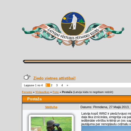
Ziedo vietnes attīstībai!
1
Lappuse
1
no
4
2
3
4
»
Forums
»
Viskautkas
»
Foto
»
Postaža
(Latvija kādu to negribam redzēt)
Postaža
Valduha
Datums: Pirmdiena, 27.Maijā.2013, 
Latvija kopš WW2 ir piedzīvojusi m
daļa tika iznīcināta, emigrēja vai
iedibinātie vērtību kritēriji un (es
jautājuma par nenopļautu ceļmalu v