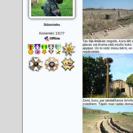
Stāstnieks
Komentāri:
13177
Tas bija lielākais negods, kura dē
pļavas vai tīruma vidū esošs koks 
appļaut. Un to redz mūsu bērni, un
nepārsteidz.
Zemi, kuru, par piedalīšanos brīvī
zviedriem. Tāpēc man radās doma i