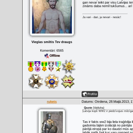
gan nevar teikt par visu Latvijas ter
zināms daba nemīl tukšumus... arī 
Ja vari - dari, ja nevari - nesāc!
Vieglas smiltis Tev draugs
Komentāri:
6565
rukets
Datums: Otrdiena, 28.Maijā.2013, 1
Quote
(
Valduha
)
Latvija kopš WW2 ir piedzīvojusi milzīg
Tas ir fakts ww2 bija liela traģēdija 
gadsimta bijām izolācijā no pārējā
pārējā eiropā par ko daudzi mūs aps
labāk patīk šeit kur varu paspert so