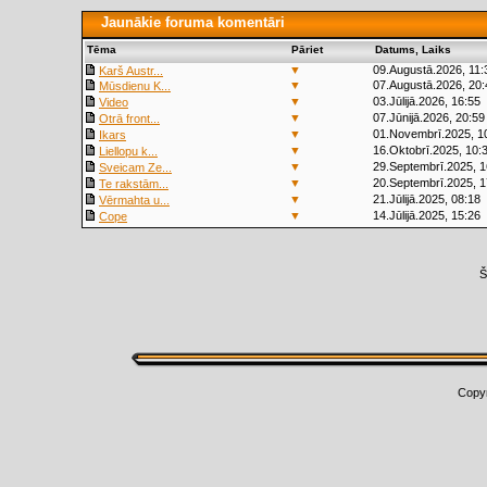
Jaunākie foruma komentāri
Tēma
Pāriet
Datums, Laiks
▼
09.Augustā.2026, 11:
Karš Austr...
▼
07.Augustā.2026, 20:
Mūsdienu K...
▼
03.Jūlijā.2026, 16:55
Video
▼
07.Jūnijā.2026, 20:59
Otrā front...
▼
01.Novembrī.2025, 1
Ikars
▼
16.Oktobrī.2025, 10:
Liellopu k...
▼
29.Septembrī.2025, 1
Sveicam Ze...
▼
20.Septembrī.2025, 1
Te rakstām...
▼
21.Jūlijā.2025, 08:18
Vērmahta u...
▼
14.Jūlijā.2025, 15:26
Cope
Š
Copy