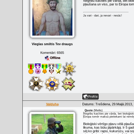
Negribu kasīties pie vārda, bet bio
pļaušana un viss, par to Eiropa to
Ja vari - dari, ja nevari - nesāc!
Vieglas smiltis Tev draugs
Komentāri:
6565
Valduha
Datums: Trešdiena, 29.Maijā.2013, 
Quote
(
Meilis
)
Negribu kasīties pie vārda, bet bioloģisk
Eiropa tomēr maksā pietiekami lai nemēģ
Bioloģiski vērtīgo pļavu vēlā pļau
likuma, kas būtu jāpārkāpj. Ir 5 ga
sēj ko gribi: rapsi, kukurūzu, vai s