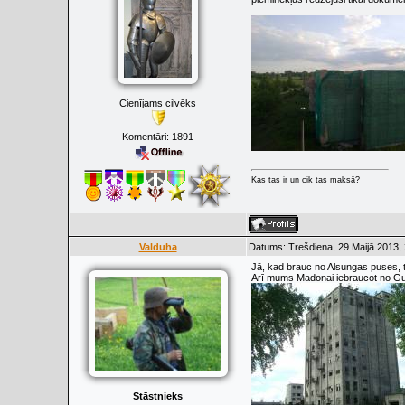
Cienījams cilvēks
Komentāri:
1891
Kas tas ir un cik tas maksā?
Valduha
Datums: Trešdiena, 29.Maijā.2013, 
Jā, kad brauc no Alsungas puses, tas
Arī mums Madonai iebraucot no Gul
Stāstnieks