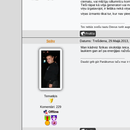
ciematu, vai milzīgu siltumnīcu kom
Tieši tāpat kā vēja ģeneratori vai 
viņu izgatavojot, ir lielāka nekā vi
viņas izmanto tikai tur, kur nav pie
Tev nebūs svešu tautu Dievus turēt augs
Spiky
Datums: Trešdiena, 29.Maijā.2013, 
Man kādreiz fizikas skolotājs tei
laukiem gan arī pa enerģijas ražoš
Daudzi grib gūt Panākumus taču maz ir t
Tematiķis
Komentāri:
229