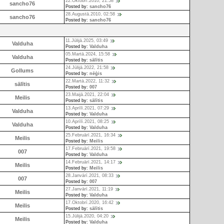
22.Oktobrī.2010, 21:58
sancho76
Posted by:
sancho76
28.Augustā.2010, 02:58
sancho76
Posted by:
sancho76
11.Jūlijā.2025, 03:49
Valduha
Posted by:
Valduha
05.Martā.2024, 15:58
Valduha
Posted by:
sālītis
24.Jūlijā.2022, 21:58
Gollums
Posted by:
nēģis
22.Martā.2022, 11:32
sālītis
Posted by:
007
23.Maijā.2021, 22:04
Meilis
Posted by:
sālītis
13.Aprīlī.2021, 07:29
Valduha
Posted by:
Valduha
10.Aprīlī.2021, 08:25
Valduha
Posted by:
Valduha
25.Februārī.2021, 16:34
Meilis
Posted by:
Meilis
17.Februārī.2021, 19:58
007
Posted by:
Valduha
14.Februārī.2021, 14:17
Meilis
Posted by:
Meilis
28.Janvārī.2021, 08:33
007
Posted by:
007
27.Janvārī.2021, 11:19
Meilis
Posted by:
Valduha
17.Oktobrī.2020, 16:42
Meilis
Posted by:
sālītis
15.Jūlijā.2020, 04:20
Meilis
Posted by:
Valduha