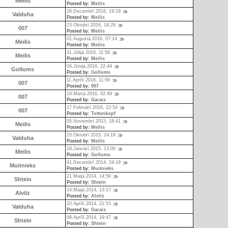
Meilis
Posted by:
Meilis
28.Decembrī.2016, 19:19
Valduha
Posted by:
Meilis
23.Oktobrī.2016, 18:29
007
Posted by:
Meilis
01.Augustā.2016, 07:14
Meilis
Posted by:
Meilis
21.Jūlijā.2016, 11:59
Meilis
Posted by:
Meilis
04.Jūnijā.2016, 22:44
Gollums
Posted by:
Gollums
11.Aprīlī.2016, 11:56
007
Posted by:
007
19.Martā.2016, 02:49
007
Posted by:
Garais
17.Februārī.2016, 22:54
007
Posted by:
Tottenkopf
05.Novembrī.2015, 18:41
Meilis
Posted by:
Meilis
15.Oktobrī.2015, 14:19
Valduha
Posted by:
Meilis
18.Janvārī.2015, 13:00
Meilis
Posted by:
Gollums
01.Decembrī.2014, 19:19
Muitnieks
Posted by:
Muitnieks
21.Maijā.2014, 14:50
Shtein
Posted by:
Shtein
14.Maijā.2014, 13:17
Alvilz
Posted by:
Alvilz
20.Aprīlī.2014, 21:53
Valduha
Posted by:
Garais
08.Aprīlī.2014, 19:47
Shtein
Posted by:
Shtein