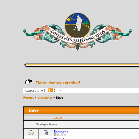
Ziedo vietnes attīstībai!
1
Lappuse
1
no
2
2
»
Forums
»
Viskautkas
»
Būve
Būve
Tēma
Svarīgās tēmas
Bibliotēka
Elektriķiem