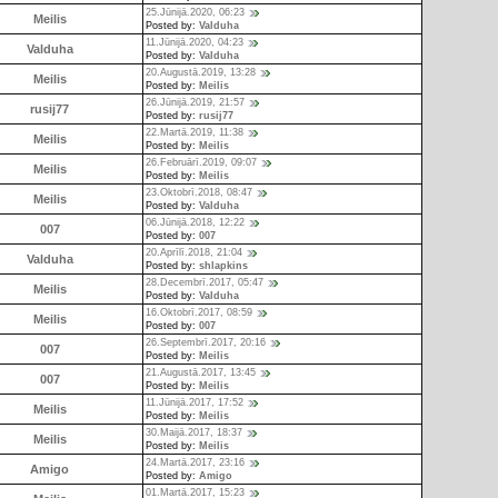
25.Jūnijā.2020, 06:23
Meilis
Posted by:
Valduha
11.Jūnijā.2020, 04:23
Valduha
Posted by:
Valduha
20.Augustā.2019, 13:28
Meilis
Posted by:
Meilis
26.Jūnijā.2019, 21:57
rusij77
Posted by:
rusij77
22.Martā.2019, 11:38
Meilis
Posted by:
Meilis
26.Februārī.2019, 09:07
Meilis
Posted by:
Meilis
23.Oktobrī.2018, 08:47
Meilis
Posted by:
Valduha
06.Jūnijā.2018, 12:22
007
Posted by:
007
20.Aprīlī.2018, 21:04
Valduha
Posted by:
shlapkins
28.Decembrī.2017, 05:47
Meilis
Posted by:
Valduha
16.Oktobrī.2017, 08:59
Meilis
Posted by:
007
26.Septembrī.2017, 20:16
007
Posted by:
Meilis
21.Augustā.2017, 13:45
007
Posted by:
Meilis
11.Jūnijā.2017, 17:52
Meilis
Posted by:
Meilis
30.Maijā.2017, 18:37
Meilis
Posted by:
Meilis
24.Martā.2017, 23:16
Amigo
Posted by:
Amigo
01.Martā.2017, 15:23