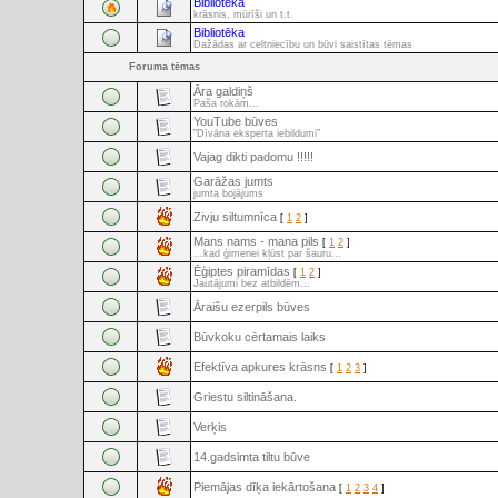
Bibliotēka
krāsnis, mūrīši un t.t.
Bibliotēka
Dažādas ar celtniecību un būvi saistītas tēmas
Foruma tēmas
Āra galdiņš
Paša rokām...
YouTube būves
"Dīvāna eksperta iebildumi"
Vajag dikti padomu !!!!!
Garāžas jumts
jumta bojājums
Zivju siltumnīca
[
1
2
]
Mans nams - mana pils
[
1
2
]
...kad ģimenei kļūst par šauru...
Ēģiptes piramīdas
[
1
2
]
Jautājumi bez atbildēm...
Āraišu ezerpils būves
Būvkoku cērtamais laiks
Efektīva apkures krāsns
[
1
2
3
]
Griestu siltināšana.
Verķis
14.gadsimta tiltu būve
Piemājas dīķa iekārtošana
[
1
2
3
4
]