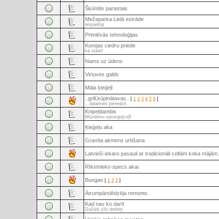
Šķūnītis parastais
Mežaparka Lielā estrāde
iespaidīgi
Primitīvās tehnoloģijas
Korejas ciedru priede
kā stādīt
Nams uz ūdens
Virtuves galds
Māla ķieģeļi
..grili,kūpinātavas..
[
1
2
3
4
5
6
]
...dalamies pieredzē..
Knipeļdambis
Mūsdienu sprunguļceļš
Ķieģeļu aka
Granīta akmens urbšana
Latvieši iekaro pasauli ar tradicionāli celtām koka mājām.
Rīkstnieks-specs akai.
Bungas
[
1
2
3
]
Ātrumpārslēdzēja remonts
Kad nav ko darīt
Dažādi sīki datbiņi.