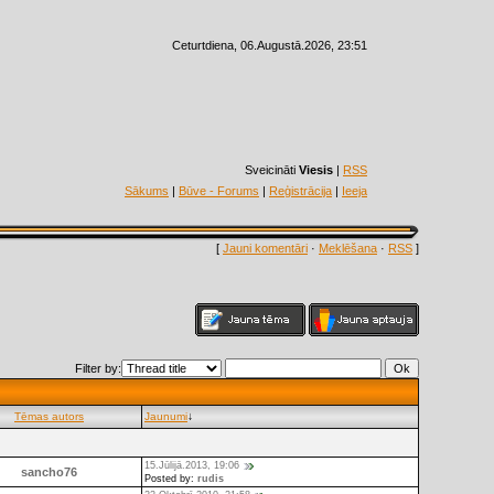
Ceturtdiena, 06.Augustā.2026, 23:51
Sveicināti
Viesis
|
RSS
Sākums
|
Būve - Forums
|
Reģistrācija
|
Ieeja
[
Jauni komentāri
·
Meklēšana
·
RSS
]
Filter by:
Tēmas autors
Jaunumi
↓
15.Jūlijā.2013, 19:06
sancho76
Posted by:
rudis