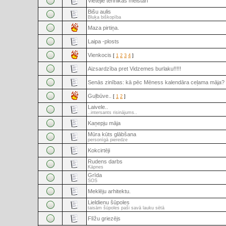
Vietējie tehnikas meistari
Bišu aulis
Bluķa biškopība
Maza pirtiņa.
Laipa -plosts
Vienkocis
[
1
2
3
4
]
Aizsardzība pret Vidzemes burlaku!!!!!
Senās zinības: kā pēc Mēness kalendāra ceļama māja?
Guļbūve..
[
1
2
]
Laivele..
..intersants risinājums..
Kaņepju māja
Mūra kūts glābšana
personīgā pieredze
Kokcirtēji
Rudens darbs
Kāpnes
Grīda
SOS
Meklēju arhitektu.
Lieldienu šūpoles
taisām šūpoles paši savā lauku sētā
Flīžu griezējs