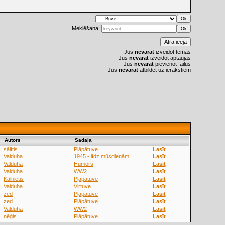
Meklēšana:
Jūs
nevarat
izveidot tēmas
Jūs
nevarat
izveidot aptaujas
Jūs
nevarat
pievienot failus
Jūs
nevarat
atbildēt uz ierakstiem
Аutors
Sadaļa
sālītis
Pļāpātuve
Lasīt
Valduha
1945 - līdz mūsdienām
Lasīt
Valduha
Humors
Lasīt
Valduha
WW2
Lasīt
Kalnietis
Pļāpātuve
Lasīt
Valduha
Virtuve
Lasīt
zed
Pļāpātuve
Lasīt
zed
Pļāpātuve
Lasīt
Valduha
WW2
Lasīt
nēģis
Pļāpātuve
Lasīt