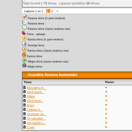
Šajā forumā ir
72
tēmas. Lappusē parādītas
50
tēmas.
1
Lappuse
1
no
2
2
»
Parasta tēma (Ir jauni ieraksti)
Parasta tēma
Parasta tēma (Jaunu ierakstu nav)
Tēma - aptauja
Karsta tēma (Ir jauni ieraksti)
Svarīga tēma
Karsta tēma (Jaunu ierakstu nav)
Karsta tēma
Slēgta tēma (Jaunu ierakstu nav)
Slēgta tēma
Jaunākie foruma komentāri
Tēma
Pāriet
▼
Mūsdienu K...
▼
Karš Austr...
▼
Video
▼
Otrā front...
▼
Ikars
▼
Liellopu k...
▼
Sveicam Ze...
▼
Te rakstām...
▼
Vērmahta u...
▼
Cope