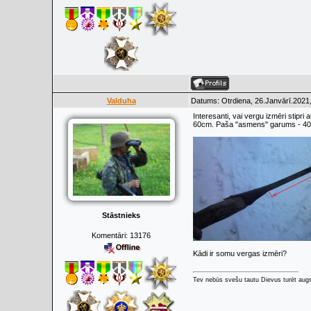
Valduha
Datums: Otrdiena, 26.Janvārī.2021,
Interesanti, vai vergu izmēri stip
60cm. Paša "asmens" garums - 4
Stāstnieks
Komentāri:
13176
Kādi ir somu vergas izmēri?
Tev nebūs svešu tautu Dievus turēt augs