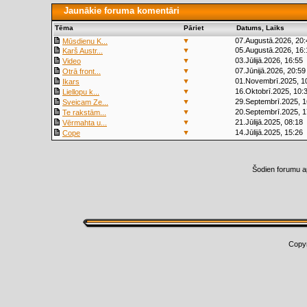
Jaunākie foruma komentāri
Tēma
Pāriet
Datums, Laiks
▼
07.Augustā.2026, 20:
Mūsdienu K...
▼
05.Augustā.2026, 16:
Karš Austr...
▼
03.Jūlijā.2026, 16:55
Video
▼
07.Jūnijā.2026, 20:59
Otrā front...
▼
01.Novembrī.2025, 1
Ikars
▼
16.Oktobrī.2025, 10:
Liellopu k...
▼
29.Septembrī.2025, 1
Sveicam Ze...
▼
20.Septembrī.2025, 1
Te rakstām...
▼
21.Jūlijā.2025, 08:18
Vērmahta u...
▼
14.Jūlijā.2025, 15:26
Cope
Šodien forumu a
Copy