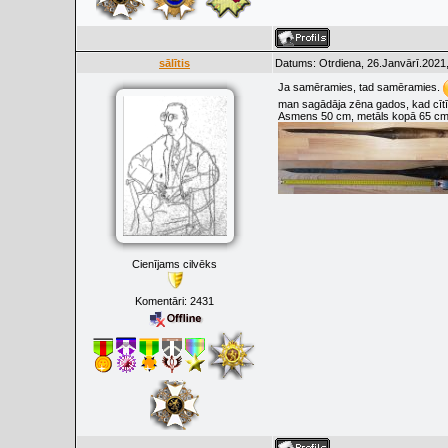
sālītis
Datums: Otrdiena, 26.Janvārī.2021,
Ja samēramies, tad samēramies.
man sagādāja zēna gados, kad cītīgi
Asmens 50 cm, metāls kopā 65 cm
Cienījams cilvēks
Komentāri:
2431