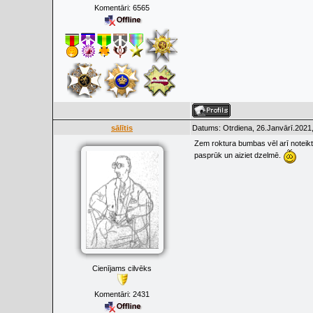
Komentāri:
6565
sālītis
Datums: Otrdiena, 26.Janvārī.2021,
Zem roktura bumbas vēl arī noteikti 
pasprūk un aiziet dzelmē.
Cienījams cilvēks
Komentāri:
2431