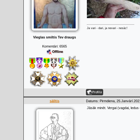
Ja vari - dari, ja nevari - nesāc!
Vieglas smiltis Tev draugs
Komentāri:
6565
sālītis
Datums: Pirmdiena, 25.Janvārī.202
Jāsāk minēt. Vergai (vagdai, ledus 