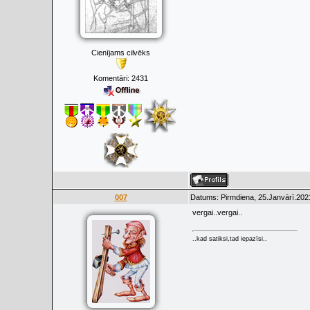
Cienījams cilvēks
Komentāri:
2431
007
Datums: Pirmdiena, 25.Janvārī.202
vergai..vergai..
..kad satiksi,tad iepazīsi..