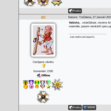
007
Datums: Trešdiena, 27.Janvārī.202
Valduha
, ..vistiešākais..neviens f
materiālu..paņem vienkārši spicu,ap
..kad satiksi,tad iepazīsi..
Cienījams cilvēks
Komentāri:
2185