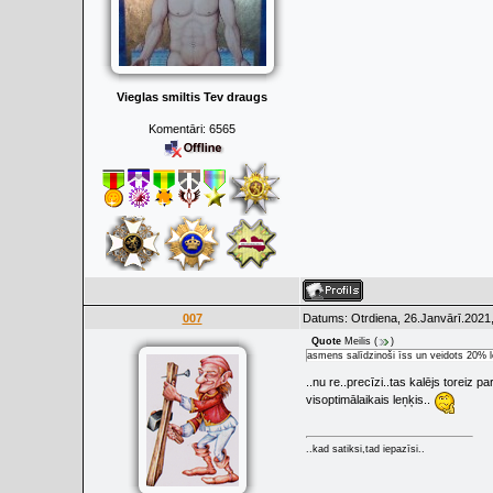
Vieglas smiltis Tev draugs
Komentāri:
6565
007
Datums: Otrdiena, 26.Janvārī.2021,
Quote
Meilis
(
)
asmens salīdzinoši īss un veidots 20% l
..nu re..precīzi..tas kalējs toreiz
visoptimālaikais leņķis..
..kad satiksi,tad iepazīsi..