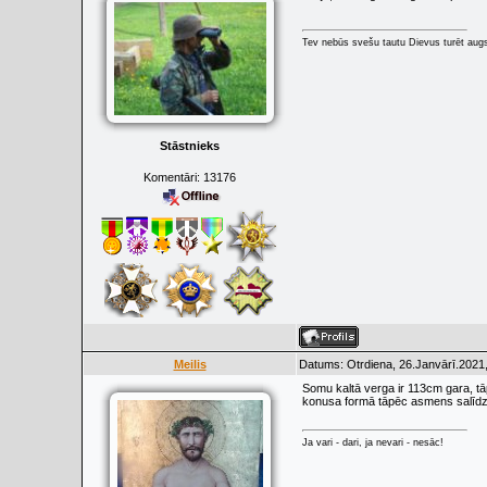
Tev nebūs svešu tautu Dievus turēt augs
Stāstnieks
Komentāri:
13176
Meilis
Datums: Otrdiena, 26.Janvārī.2021,
Somu kaltā verga ir 113cm gara, tā
konusa formā tāpēc asmens salīdzi
Ja vari - dari, ja nevari - nesāc!