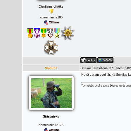
Cienījams cilvēks
Komentāri:
2185
Valduha
Datums: Trešdiena, 27.Janvārī.202
No tā varam secināt, ka Somijas ka
Tev nebūs svešu tautu Dievus turēt augs
Stāstnieks
Komentāri:
13176