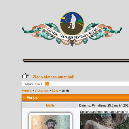
Ziedo vietnes attīstībai!
1
Lappuse
1
no
1
Forums
»
Viskautkas
»
Būve
»
Verķis
Verķis
Meilis
Datums: Pirmdiena, 25.Janvārī.202
Šodien saņēmos un pagatavoju no 