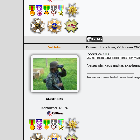
Valduha
Datums: Trešdiena, 27.Janvārī.202
Quote
007
(
)
.nu re..precīzi..tas kalējs toreiz par ma
Nesaprotu, kāds malkas skaldāmaj
Tev nebūs svešu tautu Dievus turēt augs
Stāstnieks
Komentāri:
13176