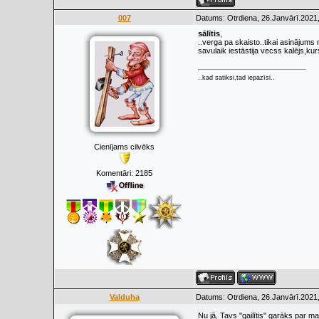
007
Datums: Otrdiena, 26.Janvārī.2021,
sālītis
,
..verga pa skaisto..tikai asinājums
savulaik iestāstija vecss kalējs,kur
..kad satiksi,tad iepazīsi..
Cienījams cilvēks
Komentāri:
2185
Valduha
Datums: Otrdiena, 26.Janvārī.2021,
Nu jā, Tavs "gailītis" garāks par ma