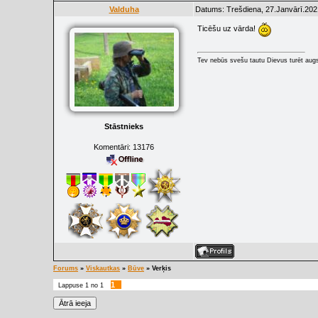
Valduha
Datums: Trešdiena, 27.Janvārī.202
Ticēšu uz vārda!
Tev nebūs svešu tautu Dievus turēt augs
Stāstnieks
Komentāri:
13176
Forums
»
Viskautkas
»
Būve
»
Verķis
1
Lappuse
1
no
1