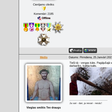
Cienījams cilvēks
Komentāri:
2185
Meilis
Datums: Pirmdiena, 25.Janvārī.202
Tieši tā - vergas kāts. Pagājušajā 
darbarīks, kalēja kalts.
Ja vari - dari, ja nevari - nesāc!
Vieglas smiltis Tev draugs