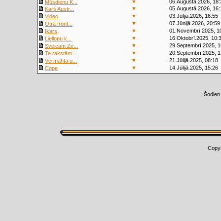
▼
06.Augustā.2026, 18:
Mūsdienu K...
▼
05.Augustā.2026, 16:
Karš Austr...
▼
03.Jūlijā.2026, 16:55
Video
▼
07.Jūnijā.2026, 20:59
Otrā front...
▼
01.Novembrī.2025, 1
Ikars
▼
16.Oktobrī.2025, 10:
Liellopu k...
▼
29.Septembrī.2025, 1
Sveicam Ze...
▼
20.Septembrī.2025, 1
Te rakstām...
▼
21.Jūlijā.2025, 08:18
Vērmahta u...
▼
14.Jūlijā.2025, 15:26
Cope
Šodien
Copy