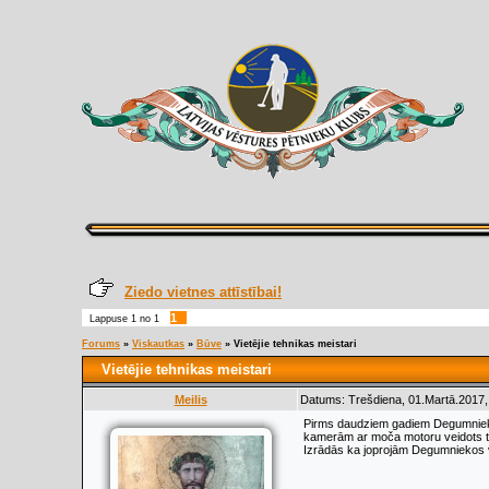
Ziedo vietnes attīstībai!
1
Lappuse
1
no
1
Forums
»
Viskautkas
»
Būve
»
Vietējie tehnikas meistari
Vietējie tehnikas meistari
Meilis
Datums: Trešdiena, 01.Martā.2017,
Pirms daudziem gadiem Degumniekos 
kamerām ar moča motoru veidots tri
Izrādās ka joprojām Degumniekos vīr