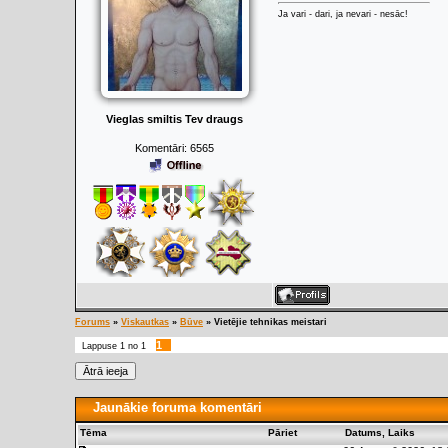
Ja vari - dari, ja nevari - nesāc!
Vieglas smiltis Tev draugs
Komentāri:
6565
Forums
»
Viskautkas
»
Būve
»
Vietējie tehnikas meistari
1
Lappuse
1
no
1
Jaunākie foruma komentāri
Tēma
Pāriet
Datums, Laiks