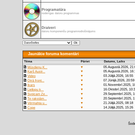
Programatūra
noderīgas datoru programmas
Draiveri
datoru komponenšu programnodrošinājums
Jaunākie foruma komentāri
Tēma
Pāriet
Datums, Laiks
▼
05.Augustā.2026, 21:
Mūsdienu K...
▼
05.Augustā.2026, 16:
Karš Austr...
▼
03.Jūlijā.2026, 16:55
Video
▼
07.Jūnijā.2026, 20:59
Otrā front...
▼
01.Novembrī.2025, 1
Ikars
▼
16.Oktobrī.2025, 10:
Liellopu k...
▼
29.Septembrī.2025, 1
Sveicam Ze...
▼
20.Septembrī.2025, 1
Te rakstām...
▼
21.Jūlijā.2025, 08:18
Vērmahta u...
▼
14.Jūlijā.2025, 15:26
Cope
Šodi