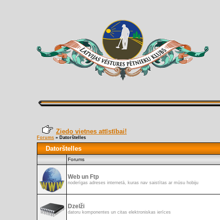
Ziedo vietnes attīstībai!
Forums
»
Datorštelles
Datorštelles
Forums
Web un Ftp
noderīgas adreses internetā, kuras nav saistītas ar mūsu hobiju
Dzelži
datoru komponentes un citas elektroniskas ierīces