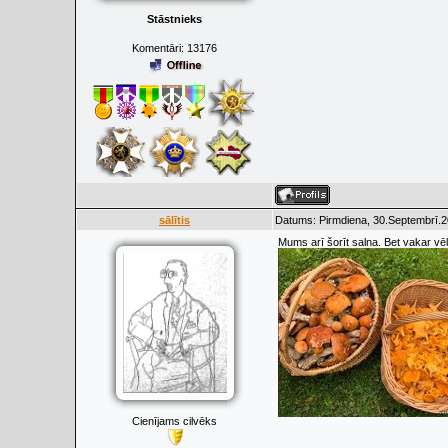
Stāstnieks
Komentāri:
13176
sālītis
Datums: Pirmdiena, 30.Septembrī.2
Mums arī šorīt salna. Bet vakar vē
Cienījams cilvēks