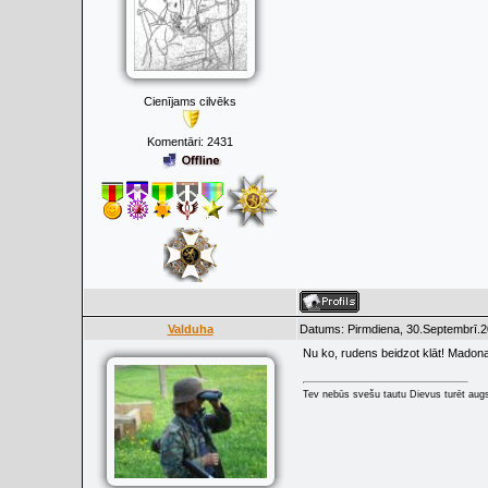
Cienījams cilvēks
Komentāri:
2431
Valduha
Datums: Pirmdiena, 30.Septembrī.2
Nu ko, rudens beidzot klāt! Madonas
Tev nebūs svešu tautu Dievus turēt augs