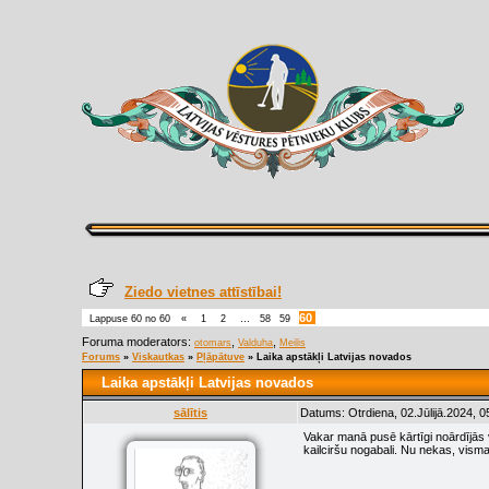
Ziedo vietnes attīstībai!
60
Lappuse
60
no
60
«
1
2
…
58
59
Foruma moderators:
,
,
otomars
Valduha
Meilis
Forums
»
Viskautkas
»
Pļāpātuve
»
Laika apstākļi Latvijas novados
Laika apstākļi Latvijas novados
sālītis
Datums: Otrdiena, 02.Jūlijā.2024, 0
Vakar manā pusē kārtīgi noārdījās vē
kailciršu nogabali. Nu nekas, vism