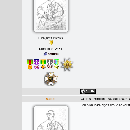
Cienījams cilvēks
Komentāri:
2431
sālītis
Datums: Pirmdiena, 08.Jūlijā.2024,
Jau atkal laika ziņas draud ar kars