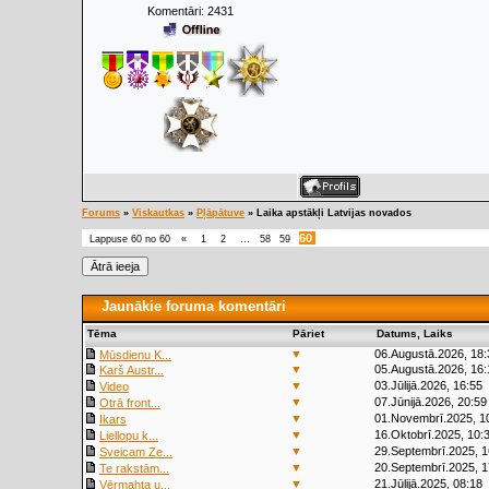
Komentāri:
2431
Forums
»
Viskautkas
»
Pļāpātuve
»
Laika apstākļi Latvijas novados
60
Lappuse
60
no
60
«
1
2
…
58
59
Jaunākie foruma komentāri
Tēma
Pāriet
Datums, Laiks
▼
06.Augustā.2026, 18:
Mūsdienu K...
▼
05.Augustā.2026, 16:
Karš Austr...
▼
03.Jūlijā.2026, 16:55
Video
▼
07.Jūnijā.2026, 20:59
Otrā front...
▼
01.Novembrī.2025, 1
Ikars
▼
16.Oktobrī.2025, 10:
Liellopu k...
▼
29.Septembrī.2025, 1
Sveicam Ze...
▼
20.Septembrī.2025, 1
Te rakstām...
▼
21.Jūlijā.2025, 08:18
Vērmahta u...