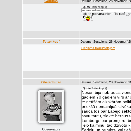
Gollums
Datums: Sestdiena, 28.Novembrī.20
Quote
Tottenkopf
(
)
vecumā netraumē...
- ek,ko nu satraucies - Tu takš ,,ņep
-
Tottenkopf
Datums: Sestdiena, 28.Novembrī.20
Pieejams tikai lietotājiem
Oberschutze
Datums: Sestdiena, 28.Novembrī.20
Quote
Tottenkopf
(
)
Nesen biju nobraucis vienu
gadiem 70 gadiem vīrs ar s
te netīšām aizskārām polit
priekšā nomainījuši cilvēku
sauca tos par Labējo sektor
savu tautu, slaktē bērnus t
Lembergs par premjeru, be
lielo kaimiņu, tad dzīvotu k
Observators
Sēdēju un brīnījos- vai tie