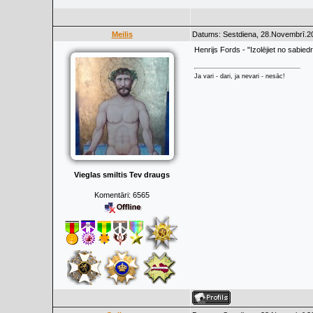
Meilis
Datums: Sestdiena, 28.Novembrī.20
Henrijs Fords - "Izolējiet no sabied
Ja vari - dari, ja nevari - nesāc!
Vieglas smiltis Tev draugs
Komentāri:
6565