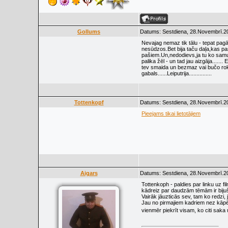
Gollums
Datums: Sestdiena, 28.Novembrī.20
Nevajag nemaz tik tālu - tepat pag
nesūdzos.Bet bija taču daļa,kas paši
pašiem.Un,nedodievs,ja tu ko samuhļī
palika žēl - un tad jau aizgāja......
tev smaida un bezmaz vai bučo rok
gabals......Leiputrija...............
Tottenkopf
Datums: Sestdiena, 28.Novembrī.20
Pieejams tikai lietotājiem
Aigars
Datums: Sestdiena, 28.Novembrī.20
Tottenkoph - paldies par linku uz f
kādreiz par daudzām tēmām ir bijuš
Vairāk jāuzticās sev, tam ko redzi, j
Jau no pirmajiem kadriem nez kāpēc 
vienmēr piekrīt visam, ko citi sak