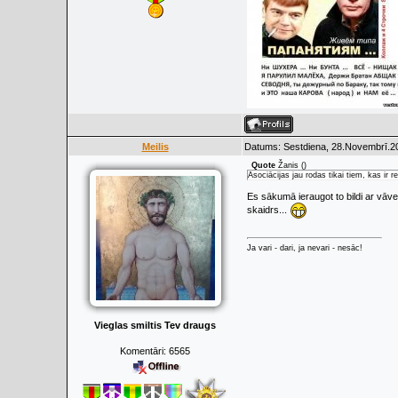
Meilis
Datums: Sestdiena, 28.Novembrī.20
Quote
Žanis
(
)
Asociācijas jau rodas tikai tiem, kas ir re
Es sākumā ieraugot to bildi ar vāve
skaidrs...
Ja vari - dari, ja nevari - nesāc!
Vieglas smiltis Tev draugs
Komentāri:
6565