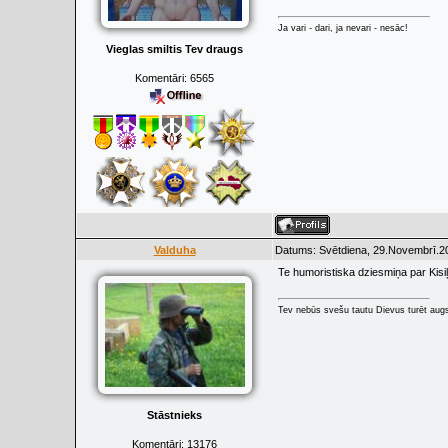
Ja vari - dari, ja nevari - nesāc!
Vieglas smiltis Tev draugs
Komentāri:
6565
Valduha
Datums: Svētdiena, 29.Novembrī.20
Te humoristiska dziesmiņa par Kisi
Tev nebūs svešu tautu Dievus turēt augs
Stāstnieks
Komentāri:
13176