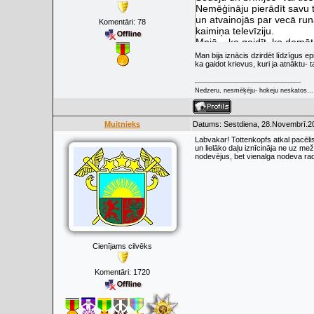
Nemēģināju pierādīt savu ta
un atvainojās par vecā runāt
Komentāri:
78
kaimiņa televīziju.
Mnjā... ko gaidīt, ko domā
Vai šādi tev nešaus mugur
Man bija iznācis dzirdēt līdzīgus e
ka gaidot krievus, kuri ja atnāktu- 
Nedzeru, nesmēķēju- hokeju neskatos...
Muitnieks
Datums: Sestdiena, 28.Novembrī.20
Labvakar! Tottenkopfs atkal pacēli
un lielāko daļu iznīcināja ne uz mež
nodevējus, bet vienalga nodeva rad
Cienījams cilvēks
Komentāri:
1720