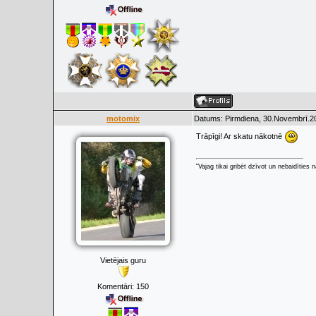
motomix
Datums: Pirmdiena, 30.Novembrī.20
Trāpīgi! Ar skatu nākotnē
"Vajag tikai gribēt dzīvot un nebaidīties
Vietējais guru
Komentāri:
150