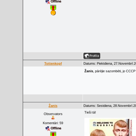
Tottenkopf
Datums: Piektdiena, 27.Novembrī.2
Žanis
, pārējie sazombēti, jo CCCP
Žanis
Datums: Sestdiena, 28.Novembrī.20
Tieši tā!
Observators
Komentāri:
59