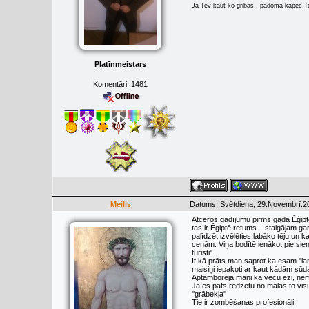
Ja Tev kaut ko gribās - padomā kāpēc Tev
Platīnmeistars
Komentāri:
1481
Meilis
Datums: Svētdiena, 29.Novembrī.20
Atceros gadījumu pirms gada Ēģiptē
tas ir Ēgiptē retums... staigājam ga
palīdzēt izvēlēties labāko tēju un k
cenām. Viņa bodītē ienākot pie sien
tūristi''.
It kā prāts man saprot ka esam ''la
maisiņi iepakoti ar kaut kādām sūd
Aptamborēja mani kā vecu ezi, ņemo
Ja es pats redzētu no malas to visu
''grābekļa''
Tie ir zombēšanas profesionāļi.