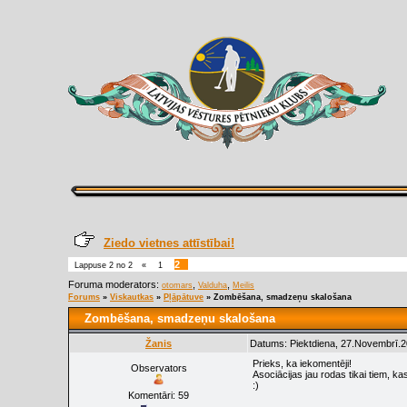
Ziedo vietnes attīstībai!
2
Lappuse
2
no
2
«
1
Foruma moderators:
,
,
otomars
Valduha
Meilis
Forums
»
Viskautkas
»
Pļāpātuve
»
Zombēšana, smadzeņu skalošana
Zombēšana, smadzeņu skalošana
Žanis
Datums: Piektdiena, 27.Novembrī.2
Prieks, ka iekomentēji!
Observators
Asociācijas jau rodas tikai tiem, kas 
:)
Komentāri:
59