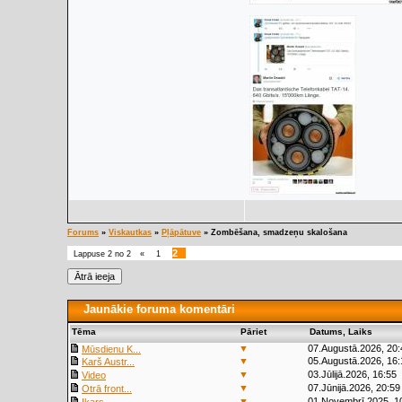
Forums
»
Viskautkas
»
Pļāpātuve
»
Zombēšana, smadzeņu skalošana
2
Lappuse
2
no
2
«
1
Jaunākie foruma komentāri
Tēma
Pāriet
Datums, Laiks
▼
07.Augustā.2026, 20:
Mūsdienu K...
▼
05.Augustā.2026, 16:
Karš Austr...
▼
03.Jūlijā.2026, 16:55
Video
▼
07.Jūnijā.2026, 20:59
Otrā front...
▼
01.Novembrī.2025, 1