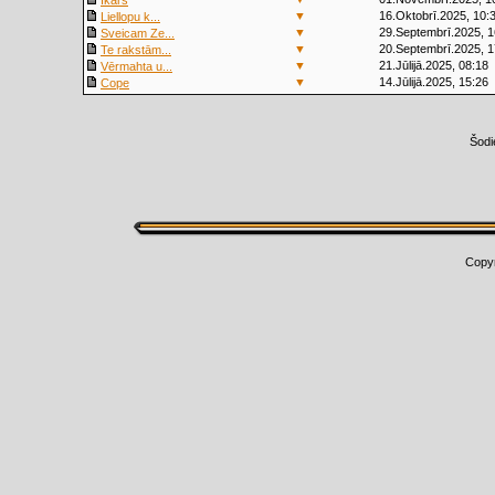
Ikars
▼
16.Oktobrī.2025, 10:
Liellopu k...
▼
29.Septembrī.2025, 1
Sveicam Ze...
▼
20.Septembrī.2025, 1
Te rakstām...
▼
21.Jūlijā.2025, 08:18
Vērmahta u...
▼
14.Jūlijā.2025, 15:26
Cope
Šodi
Copy