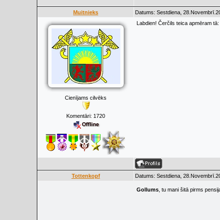
Muitnieks
Datums: Sestdiena, 28.Novembrī.20
Labdien! Čerčils teica apmēram tā:
Cienījams cilvēks
Komentāri:
1720
Tottenkopf
Datums: Sestdiena, 28.Novembrī.20
Gollums
, tu mani šitā pirms pens