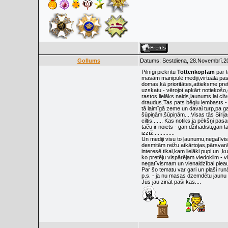
Gollums
Datums: Sestdiena, 28.Novembrī.20
Pilnīgi piekrītu
Tottenkopfam
par t
masām manipulē mediji,virtuālā pa
domas,kā prioritātes,attieksme pret
uzskatu - vērojot apkārt notiekošo,
rastos lielāks naids,ļaunums,lai ci
draudus.Tas pats bēgļu ļembasts - s
tā laimīgā zeme un davai turp,pa ga
šūpiņām,šūpiņām....Visas tās Sīrija
ciltis....... Kas notiks,ja pēkšņi p
taču ir noiets - gan džihādisti,gan
izzīž..............
Un mediji visu to ļaunumu,negatīvi
desmitām reižu atkārtojas,pārsvarā 
interesē tikai,kam lielāki pupi un 
ko pretēju vispārējam viedoklim - vi
negatīvismam un vienaldzībai pieau
Par šo tematu var gari un plaši runāt,bet ....
p.s. - ja nu masas dzemdētu jaunu 
Jūs jau zināt paši kas....