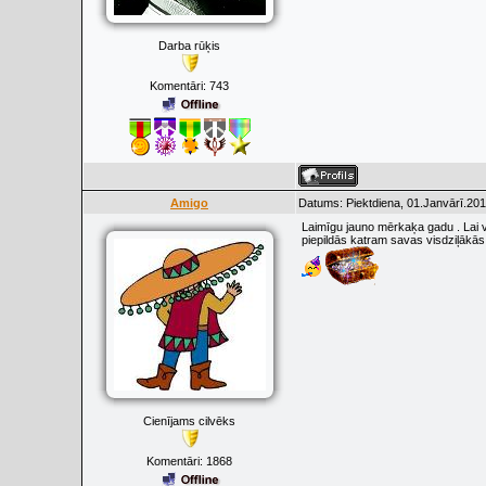
Darba rūķis
Komentāri:
743
Amigo
Datums: Piektdiena, 01.Janvārī.201
Laimīgu jauno mērkaķa gadu . Lai v
piepildās katram savas visdziļākās 
Cienījams cilvēks
Komentāri:
1868