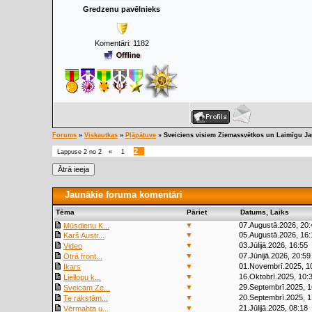
Gredzenu pavēlnieks
Komentāri:
1182
Forums
»
Viskautkas
»
Pļāpātuve
»
Sveiciens visiem Ziemassvētkos un Laimīgu J
2
Lappuse
2
no
2
«
1
Jaunākie foruma komentāri
Tēma
Pāriet
Datums, Laiks
▼
07.Augustā.2026, 20:
Mūsdienu K...
▼
05.Augustā.2026, 16:
Karš Austr...
▼
03.Jūlijā.2026, 16:55
Video
▼
07.Jūnijā.2026, 20:59
Otrā front...
▼
01.Novembrī.2025, 1
Ikars
▼
16.Oktobrī.2025, 10:
Liellopu k...
▼
29.Septembrī.2025, 1
Sveicam Ze...
▼
20.Septembrī.2025, 1
Te rakstām...
▼
21.Jūlijā.2025, 08:18
Vērmahta u...