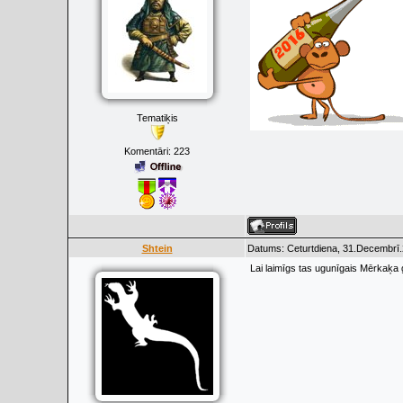
Tematiķis
Komentāri:
223
Shtein
Datums: Ceturtdiena, 31.Decembrī.
Lai laimīgs tas ugunīgais Mērkaķa g