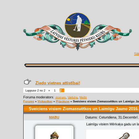
Sā
Ziedo vietnes attīstībai!
2
Lappuse
2
no
2
«
1
Foruma moderators:
,
,
otomars
Valduha
Meilis
Forums
»
Viskautkas
»
Pļāpātuve
»
Sveiciens visiem Ziemassvētkos un Laimīgu J
Sveiciens visiem Ziemassvētkos un Laimīgu Jauno 2016
MABU
Datums: Ceturtdiena, 31.Decembrī.
Laimīgu visiem Mērkaķa gadu un l