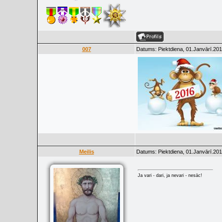
007
Datums: Piektdiena, 01.Janvārī.201
Meilis
Datums: Piektdiena, 01.Janvārī.201
Ja vari - dari, ja nevari - nesāc!