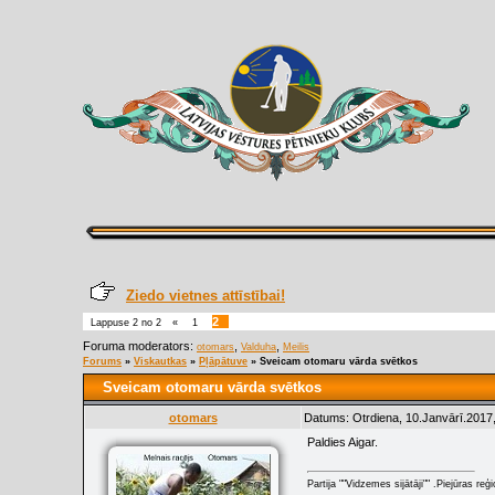
Ziedo vietnes attīstībai!
2
Lappuse
2
no
2
«
1
Foruma moderators:
,
,
otomars
Valduha
Meilis
Forums
»
Viskautkas
»
Pļāpātuve
»
Sveicam otomaru vārda svētkos
Sveicam otomaru vārda svētkos
otomars
Datums: Otrdiena, 10.Janvārī.2017,
Paldies Aigar.
Partija ""Vidzemes sijātāji"" .Piejūras re