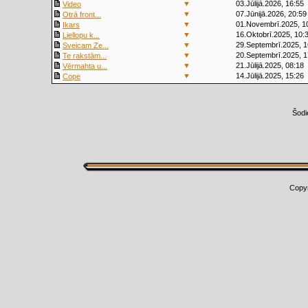
▼
03.Jūlijā.2026, 16:55
Video
▼
07.Jūnijā.2026, 20:59
Otrā front...
▼
01.Novembrī.2025, 1
Ikars
▼
16.Oktobrī.2025, 10:
Liellopu k...
▼
29.Septembrī.2025, 1
Sveicam Ze...
▼
20.Septembrī.2025, 1
Te rakstām...
▼
21.Jūlijā.2025, 08:18
Vērmahta u...
▼
14.Jūlijā.2025, 15:26
Cope
Šodi
Copy