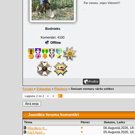
Par vienotu ,stipru Vidzemi!!!
.
Bodnieks
Komentāri:
4100
Forums
»
Viskautkas
»
Pļāpātuve
»
Sveicam otomaru vārda svētkos
2
Lappuse
2
no
2
«
1
Jaunākie foruma komentāri
Tēma
Pāriet
Datums, Laiks
▼
06.Augustā.2026, 18:
Mūsdienu K...
▼
05.Augustā.2026, 16:
Karš Austr...