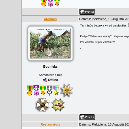
otomars
Datums: Piektdiena, 16.Augustā.20
Tam taču bazuka virsū uzstutēta. Ši
Partija ""Vidzemes sijātāji"" .Piejūras re
Par vienotu ,stipru Vidzemi!!!
.
Bodnieks
Komentāri:
4100
Restaurators
Datums: Piektdiena, 16.Augustā.20