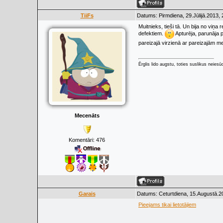
TiiFs
Datums: Pirmdiena, 29.Jūlijā.2013,
Muitnieks, tieši tā. Un bija no viņa
defektiem.
Apturēja, parunāja pa
pareizajā virzienā ar pareizajām 
Ērglis lido augstu, toties suslikus neiesū
Mecenāts
Komentāri:
476
Garais
Datums: Ceturtdiena, 15.Augustā.2
Pieejams tikai lietotājiem