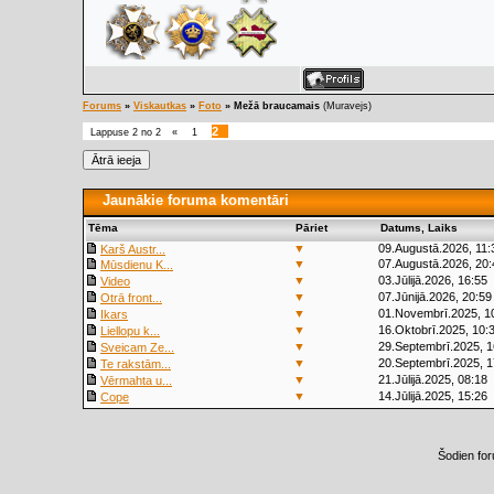
Forums
»
Viskautkas
»
Foto
»
Mežā braucamais
(Muravejs)
2
Lappuse
2
no
2
«
1
Jaunākie foruma komentāri
Tēma
Pāriet
Datums, Laiks
▼
09.Augustā.2026, 11:
Karš Austr...
▼
07.Augustā.2026, 20:
Mūsdienu K...
▼
03.Jūlijā.2026, 16:55
Video
▼
07.Jūnijā.2026, 20:59
Otrā front...
▼
01.Novembrī.2025, 1
Ikars
▼
16.Oktobrī.2025, 10:
Liellopu k...
▼
29.Septembrī.2025, 1
Sveicam Ze...
▼
20.Septembrī.2025, 1
Te rakstām...
▼
21.Jūlijā.2025, 08:18
Vērmahta u...
▼
14.Jūlijā.2025, 15:26
Cope
Šodien fo