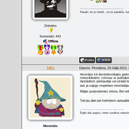
Pasaki, ko tu meklē , un es pateikšu, kas
Zintnieks
Komentāri:
443
TiiFs
Datums: Pirmdiena, 29.Jūlijā.2013,
Atcerējos kā deviņdesmitajos gados
motociklistiem. (vismaz ar puišeļie
Apstādinot, pārbaudīja vai strādā b
tad, ja sajūgs mopēdam nestrādāja u
Mājās puņķodamies stūma. Bet ne
Tad jau jāiet pie kaimiņiem aptauj
Ērglis lido augstu, toties suslikus neiesū
Mecenāts