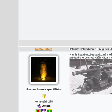
Restaurators
Datums: Ceturtdiena, 15.Augustā.2
Nav īsti pa tēmu,bet savā ziņā mež
prettanku ierocis,vai kā?Ir kādam 
Restaurēšanas speciālists
Komentāri:
278