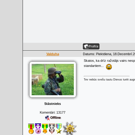
Valduha
Datums: Piektdiena, 18.Decembrī.2
Skatos, ka drīz ražotājs vairs ne
standartiem...
Tev nebūs svešu tautu Dievus turēt augs
Stāstnieks
Komentāri:
13177