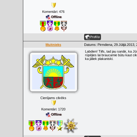
Komentāri:
476
Muitnieks
Datums: Pirmdiena, 29.Jūlijā.2013,
Labdien! Tiifs, tad jau sanāk, ka Jūs
rūpējies lai braucamie būtu kaut c
ka jāliek plakaniski.
Cienījams cilvēks
Komentāri:
1720