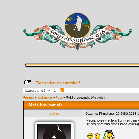
Ziedo vietnes attīstībai!
2
Lappuse
2
no
2
«
1
Forums
»
Viskautkas
»
Foto
»
Mežā braucamais
(Muravejs)
Mežā braucamais
paligs
Datums: Pirmdiena, 29.Jūlijā.2013,
Netaisnojies - ei tikai kurini pirti un 
Ar tiesībām kas dotas konstetucij