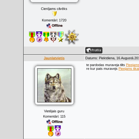
Cienījams cilvēks
Komentāri:
1720
Jaunlatvietis
Datums: Piektdiena, 16.Augustā.20
te pardodas muraveja tilts
Pieejams 
re kur pats muravejs
Pieejams tikai
Vietējais guru
Komentāri:
115