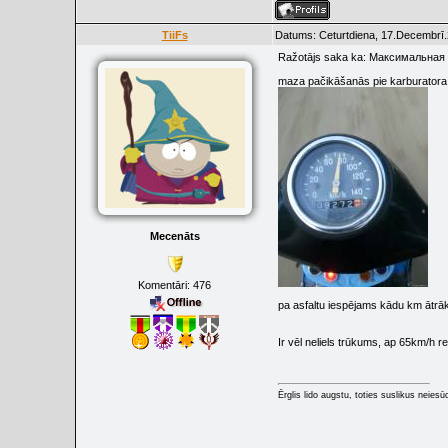
TiiFs
Datums: Ceturtdiena, 17.Decembrī.
Ražotājs saka ka: Максимальная
maza pačikāšanās pie karburatora 
Mecenāts
Komentāri:
476
pa asfaltu iespējams kādu km ātrāk
Ir vēl neliels trūkums, ap 65km/h re
Ērglis lido augstu, toties suslikus neiesū