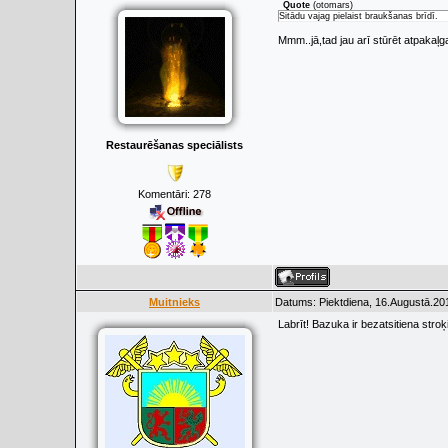
Quote
(
otomars
)
Šitādu vajag pielaist braukšanas brīdī.
Mmm..jā,tad jau arī stūrēt atpakaļg
Restaurēšanas speciālists
Komentāri:
278
Muitnieks
Datums: Piektdiena, 16.Augustā.20
Labrīt! Bazuka ir bezatsitiena stroķ