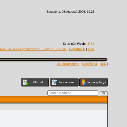
Sestdiena, 08.Augustā.2026, 19:26
Sveicināti
Viesis
|
RSS
nieku šautenes granātmetējs. - Page 2 - Forums
|
Reģistrācija
|
Ieeja
[
Jauni komentāri
·
Meklēšana
·
RSS
]