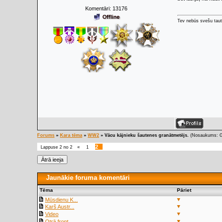
Komentāri:
13176
Tev nebūs svešu taut
Forums
»
Kara tēma
»
WW2
»
Vācu kājnieku šautenes granātmetējs.
(Nosaukums: Ge
2
Lappuse
2
no
2
«
1
Jaunākie foruma komentāri
Tēma
Pāriet
▼
Mūsdienu K...
▼
Karš Austr...
▼
Video
▼
Otrā front...