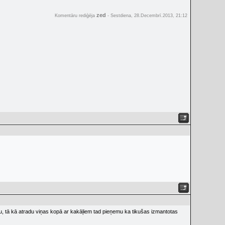
zed
Komentāru rediģēja
-
Sestdiena, 28.Decembrī.2013, 21:12
u, tā kā atradu viņas kopā ar kakāļiem tad pieņemu ka tikušas izmantotas