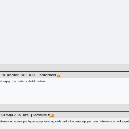
, 29.Decembrī.2013, 09:31 | Komentāri #
27
 vajag. Lai ruslans dziļāk nelien.
 04.Maijā.2015, 18:42 | Komentāri #
28
ienas atradumi jau bijuši apspriešanā, kāds tad ir kopsaucējs par tām patronām ar koka gal