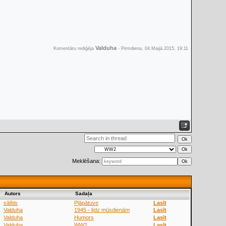
Valduha
Komentāru rediģēja
-
Pirmdiena, 04.Maijā.2015, 19:11
Meklēšana:
Аutors
Sadaļa
sālītis
Pļāpātuve
Lasīt
Valduha
1945 - līdz mūsdienām
Lasīt
Valduha
Humors
Lasīt
Valduha
WW2
Lasīt