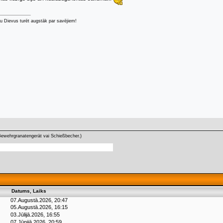
u Dievus turēt augstāk par savējiem!
wehrgranatengerät vai Schießbecher.)
Datums, Laiks
07.Augustā.2026, 20:47
05.Augustā.2026, 16:15
03.Jūlijā.2026, 16:55
07.Jūnijā.2026, 20:59