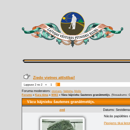
Ziedo vietnes attīstībai!
2
Lappuse
2
no
2
«
1
Foruma moderators:
,
,
otomars
Valduha
Meilis
Forums
»
Kara tēma
»
WW2
»
Vācu kājnieku šautenes granātmetējs.
(Nosaukums: Ge
Vācu kājnieku šautenes granātmetējs.
zed
Datums: Sestdiena
Nācās papūlēties n
Pieejams tikai lieto