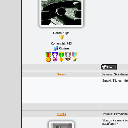
Darba rūķis
Komentāri:
743
Garais
Datums: Svētdiena
Smuki. Tik iesmērēt
rukets
Datums: Pirmdiena,
Skatos ka mani šod
palaišanai?