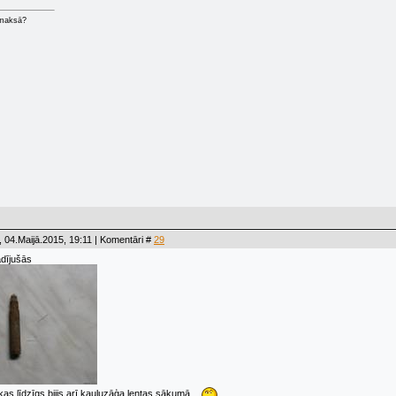
 maksā?
 04.Maijā.2015, 19:11 | Komentāri #
29
adījušās
 kas līdzīgs bijis arī kauluzāģa lentas sākumā...