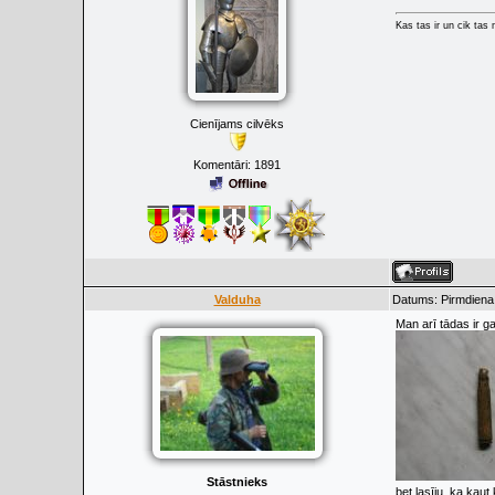
Kas tas ir un cik tas
Cienījams cilvēks
Komentāri:
1891
Valduha
Datums: Pirmdiena,
Man arī tādas ir g
Stāstnieks
bet lasīju, ka kaut