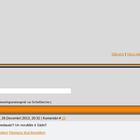
Sākums
|
Vācu kāj
wehrgranatengerät vai Schießbecher.)
, 28.Decembrī.2013, 20:32 | Komentāri #
26
edaudz!! Un rezultāts ir šāds!!
tājiem
Pieejams tikai lietotājiem