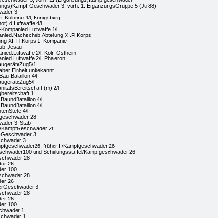
Geschwader 3, vorh. 11.(Ergänzungs)Kampfgeschwader
ungs)Kampf-Geschwader 3, vorh. 1. ErgänzungsGruppe 5 (Ju 88)
wader 3
t-Kolonne 4/l, Königsberg
t) d.Luftwaffe 4/l
Kompanied.Luftwaffe 1/l
ied.Nachschub.Abteilung XI.Fl.Korps
ng XI. Fl.Korps 1. Kompanie
ub-Jesau
ed.Luftwaffe 2/l, Köln-Ostheim
ed.Luftwaffe 2/l, Phaleron
augeräteZug5/1
 aber Einheit unbekannt
Bau-Bataillon 4/l
augeräteZug5/l
nitätsBereitschaft (m) 2/l
bereitschaft 1
 BaundBataillon 4/l
 BaundBataillon 4/l
tenStelle 4/l
fgeschwader 28
ader 3, Stab
el/KampfGeschwader 28
a-Geschwader 3
schwader 3
mpfgeschwader26, früher I./Kampfgeschwader 28
schwader100 und Schulungsstaffel/Kampfgeschwader 26
schwader 28
er 26
der 100
schwader 28
er 26
gerGeschwader 3
schwader 28
er 26
der 100
schwader 1
schwader 1