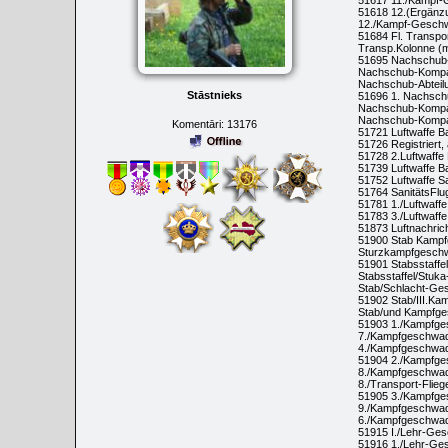
51617 11./Kampf-
51618 12.(Ergänz
12./Kampf-Gesch
51684 Fl. Transpor
Transp.Kolonne (mo
51695 Nachschub-
Nachschub-Kompan
Nachschub-Abteilu
Stāstnieks
51696 1. Nachsch
Nachschub-Kompani
Nachschub-Kompani
Komentāri:
13176
51721 Luftwaffe B
51726 Registriert,
51728 2.Luftwaffe 
51739 Luftwaffe B
51752 Luftwaffe Sa
51764 SanitätsFlug
51781 1./Luftwaffe
51783 3./Luftwaffe
51873 Luftnachrich
51900 Stab Kamp
Sturzkampfgeschw
51901 Stabsstaff
Stabsstaffel/Stuk
Stab/Schlacht-Ge
51902 Stab/III.Ka
Stab/und Kampfge
51903 1./Kampfge
7./Kampfgeschwad
4./Kampfgeschwa
51904 2./Kampfge
8./Kampfgeschwad
8./Transport-Flie
51905 3./Kampfge
9./Kampfgeschwad
6./Kampfgeschwa
51915 I./Lehr-Ge
51916 1./Lehr-Ge