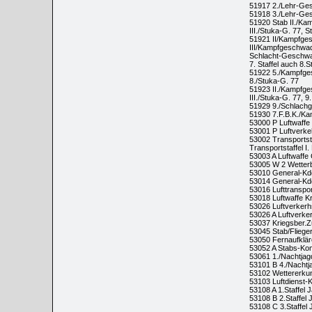
51917 2./Lehr-Ge
51918 3./Lehr-Ge
51920 Stab II./K
III./Stuka-G. 77, S
51921 II/Kampfges
III/Kampfgeschwade
Schlacht-Geschwa
7. Staffel auch 8.St
51922 5./Kampfges
8./Stuka-G. 77
51923 II./Kampfges
III./Stuka-G. 77, 9.
51929 9./Schlach
51930 7.F.B.K./K
53000 P Luftwaffe
53001 P Luftverke
53002 Transportsta
Transportstaffel I.
53003 A Luftwaffe 
53005 W 2 Wetterb
53010 General-Kdo
53014 General-Kdo.
53016 Lufttranspo
53018 Luftwaffe K
53026 Luftverkerh
53026 A Luftverker
53037 Kriegsber.Zu
53045 Stab/Fliege
53050 Fernaufklär
53052 A Stabs-Ko
53061 1./Nachtja
53101 B 4./Nacht
53102 Wettererkund
53103 Luftdienst
53108 A 1.Staffel 
53108 B 2.Staffel
53108 C 3.Staffe