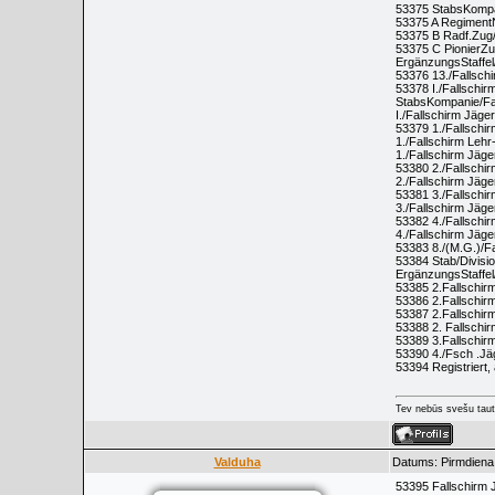
53375 StabsKompa
53375 A RegimentN
53375 B Radf.Zug/
53375 C PionierZu
ErgänzungsStaffel
53376 13./Fallsch
53378 I./Fallschi
StabsKompanie/Fal
I./Fallschirm Jäg
53379 1./Fallschi
1./Fallschirm Lehr-
1./Fallschirm Jäg
53380 2./Fallschi
2./Fallschirm Jäg
53381 3./Fallschi
3./Fallschirm Jäg
53382 4./Fallschir
4./Fallschirm Jäg
53383 8./(M.G.)/F
53384 Stab/Divisio
ErgänzungsStaffel/
53385 2.Fallschir
53386 2.Fallschirm
53387 2.Fallschir
53388 2. Fallschi
53389 3.Fallschirm
53390 4./Fsch .Jäg
53394 Registriert,
Tev nebūs svešu taut
Valduha
Datums: Pirmdiena
53395 Fallschirm 