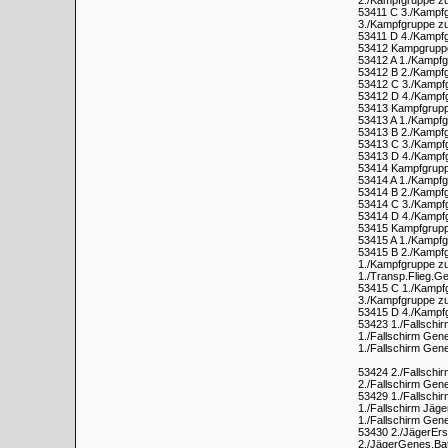
2./Kampfgruppe zu
53411 C 3./Kampf
3./Kampfgruppe zu
53411 D 4./Kampfg
53412 Kampgruppe
53412 A 1./Kampf
53412 B 2./Kampfg
53412 C 3./Kampf
53412 D 4./Kampf
53413 Kampfgrupp
53413 A 1./Kampf
53413 B 2./Kampfg
53413 C 3./Kampf
53413 D 4./Kampf
53414 Kampfgrupp
53414 A 1./Kampf
53414 B 2./Kampfg
53414 C 3./Kampf
53414 D 4./Kampf
53415 Kampfgrupp
53415 A 1./Kampf
53415 B 2./Kampfg
1./Kampfgruppe z
1./Transp.Flieg.
53415 C 1./Kampf
3./Kampfgruppe z
53415 D 4./Kampf
53423 1./Fallschir
1./Fallschirm Gene
1./Fallschirm Gene
53424 2./Fallschir
2./Fallschirm Gene
53429 1./Fallschi
1./Fallschirm Jäge
1./Fallschirm Gen
53430 2./JägerErs
2./JägerGenes.Bat