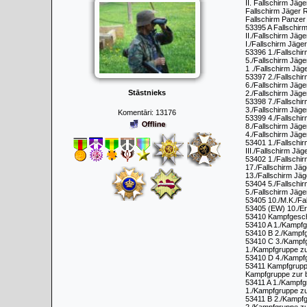
II. Fallschirm Jäg
Fallschirm Jäger 
Fallschirm Panze
53395 A Fallschir
II./Fallschirm Jäg
I./Fallschirm Jäg
53396 1./Fallschir
5./Fallschirm Jäg
1 ./Fallschirm Jäg
53397 2./Fallschir
6./Fallschirm Jäg
Stāstnieks
2./Fallschirm Jäg
53398 7./Fallschi
3./Fallschirm Jäg
Komentāri:
13176
53399 4./Fallschir
8./Fallschirm Jäg
4./Fallschirm Jäg
53401 1./Fallschir
III./Fallschirm J
53402 1./Fallschir
17./Fallschirm Jä
13./Fallschirm Jä
53404 5./Fallschi
5./Fallschirm Jäg
53405 10./M.K./Fa
53405 (EW) 10./Er
53410 Kampfgesch
53410 A 1./Kampf
53410 B 2./Kampf
53410 C 3./Kampf
1./Kampfgruppe z
53410 D 4./Kampf
53411 Kampfgrupp
Kampfgruppe zur b
53411 A 1./Kampfg
1./Kampfgruppe zu
53411 B 2./Kampf