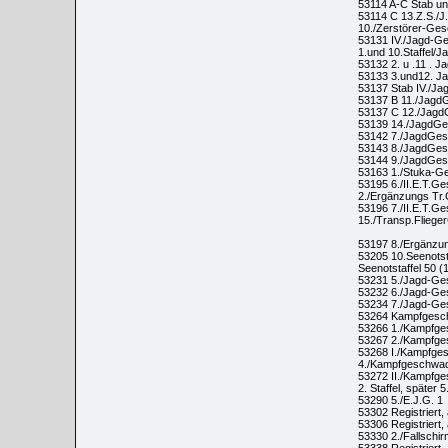
53114 A-C Stab un
53114 C 13.Z.S./J
10./Zerstörer-Ge
53131 IV./Jagd-G
1.und 10.Staffel/
53132 2. u .11 . 
53133 3.und12. J
53137 Stab IV./J
53137 B 11./Jagd
53137 C 12./JagdG
53139 14./JagdGe
53142 7./JagdGe
53143 8./JagdGe
53144 9./JagdGe
53163 1./Stuka-G
53195 6./II.E.T.G
2./Ergänzungs Tr.G
53196 7./II.E.T.G
15./Transp.Flieg
53197 8./Ergänzu
53205 10.Seenotst
Seenotstaffel 50 (
53231 5./Jagd-Ge
53232 6./Jagd-Ge
53234 7./Jagd-Ge
53264 Kampfgesc
53266 1./Kampfge
53267 2./Kampfge
53268 I./Kampfges
4./Kampfgeschwad
53272 II./Kampfge
2. Staffel, später 
53290 5./E.J.G. 1
53302 Registriert,
53306 Registriert,
53330 2./Fallschir