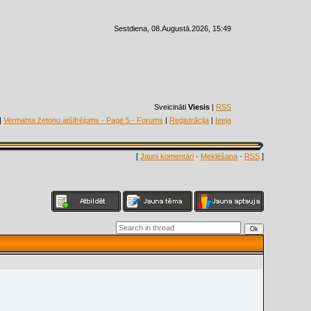
Sestdiena, 08.Augustā.2026, 15:49
Sveicināti
Viesis
|
RSS
|
Vermahta žetonu atšifrējums - Page 5 - Forums
|
Reģistrācija
|
Ieeja
[
Jauni komentāri
·
Meklēšana
·
RSS
]