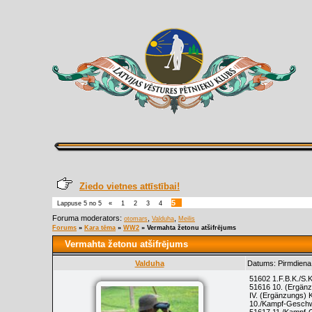
Ziedo vietnes attīstībai!
5
Lappuse
5
no
5
«
1
2
3
4
Foruma moderators:
,
,
otomars
Valduha
Meilis
Forums
»
Kara tēma
»
WW2
»
Vermahta žetonu atšifrējums
Vermahta žetonu atšifrējums
Valduha
Datums: Pirmdiena
51602 1.F.B.K./S
51616 10. (Ergän
IV. (Ergänzungs)
10./Kampf-Gesch