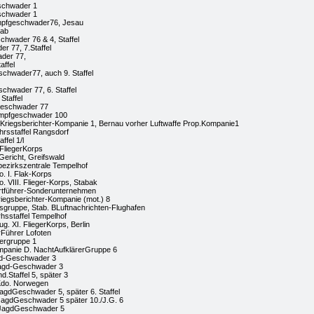
schwader 1
schwader 1
ampfgeschwader76, Jesau
tab
chwader 76 & 4, Staffel
r 77, 7.Staffel
der 77,
affel
chwader77, auch 9. Staffel
chwader 77, 6. Staffel
 Staffel
geschwader 77
ampfgeschwader 100
 Kriegsberichter-Kompanie 1, Bernau vorher Luftwaffe Prop.Kompanie1
hrsstaffel Rangsdorf
ffel 1/l
 FliegerKorps
Gericht, Greifswald
ezirkszentrale Tempelhof
. I. Flak-Korps
 VIII. Flieger-Korps, Stabak
rtführer-Sonderunternehmen
riegsberichter-Kompanie (mot.) 8
sgruppe, Stab. BLuftnachrichten-Flughafen
hsstaffel Tempelhof
g. XI. FliegerKorps, Berlin
rFührer Lofoten
ergruppe 1
mpanie D. NachtAufklärerGruppe 6
gd-Geschwader 3
jagd-Geschwader 3
.Staffel 5, später 3
-Kdo. Norwegen
JagdGeschwader 5, später 6. Staffel
 JagdGeschwader 5 später 10./J.G. 6
l JagdGeschwader 5