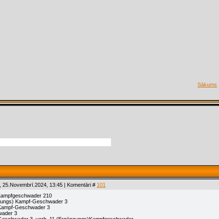
Sākums
, 25.Novembrī.2024, 13:45 | Komentāri #
101
.Kampfgeschwader 210
zungs) Kampf-Geschwader 3
 Kampf-Geschwader 3
wader 3