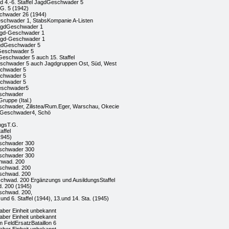
d 4.-6. Staffel JagdGeschwader 5
.G. 5 (1942)
schwader 26 (1944)
eschwader 1, StabsKompanie A-Listen
JagdGeschwader 1
Jagd-Geschwader 1
agd-Geschwader 1
agdGeschwader 5
Geschwader 5
eschwader 5 auch 15. Staffel
schwader 5 auch Jagdgruppen Ost, Süd, West
schwader 5
schwader 5
schwader 5
eschwader5
eschwader
ruppe (Ital.)
eschwader, Zilistea/Rum.Eger, Warschau, Okecie
erGeschwader4, Schö
ngsT.G.
affel
1945)
schwader 300
schwader 300
schwader 300
hwad. 200
schwad. 200
schwad. 200
chwad. 200 Ergänzungs und AusildungsStaffel
. 200 (1945)
schwad. 200,
5.und 6. Staffel (1944), 13.und 14. Sta. (1945)
 aber Einheit unbekannt
 aber Einheit unbekannt
m FeldErsatzBataillon 6