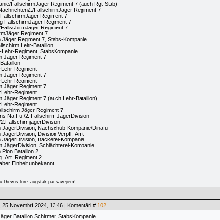
nie/FallschirmJäger Regiment 7 (auch Rgt-Stab)
achrichtenZ./FallschirmJäger Regiment 7
FallschirmJäger Regiment 7
g FallschirmJäger Regiment 7
/FallschirmJäger Regiment 7
irmJäger Regiment 7
rm Jäger Regiment 7, Stabs-Kompanie
lschirm Lehr-Bataillon
er-Lehr-Regiment, StabsKompanie
rm Jäger Regiment 7
Bataillon
erLehr-Regiment
rm Jäger Regiment 7
erLehr-Regiment
rm Jäger Regiment 7
erLehr-Regiment
m Jäger Regiment 7 (auch Lehr-Bataillon)
erLehr-Regiment
allschirm Jäger Regiment 7
ns Na.Fü./2. Fallschirm JägerDivision
2.FallschirmjägerDivision
m JägerDivision, Nachschub-Kompanie/Dinafü
 JägerDivision, Division Verpfl.-Amt
m JägerDivision, Bäckerei-Kompanie
rm JägerDivision, Schlächterei-Kompanie
 Pion.Bataillon 2
 .Art. Regiment 2
 aber Einheit unbekannt.
u Dievus turēt augstāk par savējiem!
, 25.Novembrī.2024, 13:46 | Komentāri #
102
Jäger Bataillon Schirmer, StabsKompanie