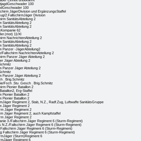
 aber Einheit unbekannt
htjagdGeschwader 100
agdGeschwader 100
schirm JägerDivision und ErgänzungsStaffel
g/2.FallschirmJäger Division
irm SanitätsAbteilung 2
m SanitätsAbteilung 2
m SanitätsAbteilung 2
tsKompanie 62
Ber.(mot) 11/XI
hirm NachrichtenAbteilung 2
m SanitätsAbteilung 2
m SanitätsAbteilung 2
rm Panzer -JägerAbteilung2
/Fallschirm NachrichtenAbteilung 2
hirm Panzer Jäger Abteilung 2
er Jäger Abteilung 2
Schmitz
m Panzer Jäger Abteilung 2
Schmitz
m Panzer Jäger Abteilung 2
h . Brig.Schmitz
e/Fsch .Stu .Gesch . Brig.Schmitz
irm Pionier Bataillon 2
Bataillon2, Erg-Staffel
 Pionier Bataillon 2
 Pionier Bataillon 2
irmJäger Regiment 2, Stab, N.Z., Radf.Zug, Luftwaffe SanitätsGruppe
rm Jäger Regiment 2
irm Jäger Regiment 2
irm Jäger Regiment 2, auch Kampfstaffel
irm Jäger Regiment 2
ie 3./Fallschirm Jäger Regiment 6 (Sturm-Regiment)
 N.Z./Fallschirm Jäger Regiment 6 (Sturm-Regiment)
Fallschirm Jäger Regiment 6 (Sturm-Regiment)
g Fallschirm Jäger Regiment 6 (Sturm-Regiment)
irmJäger (Sturm)Regiment 6
irmJäger Regiment 6