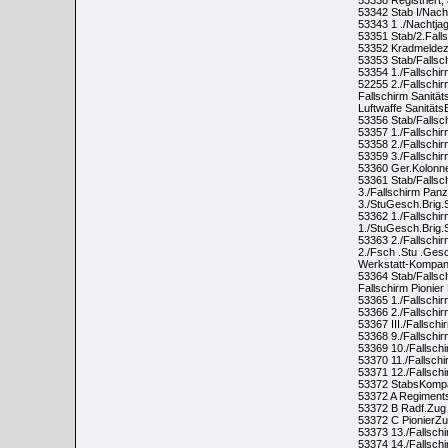
53338 Registriert,
53342 Stab I/Nac
53343 1 ./Nachtj
53351 Stab/2.Fall
53352 Kradmeldezu
53353 Stab/Fallsch
53354 1./Fallschir
52255 2./Fallschir
Fallschirm Sanitä
Luftwaffe Sanitäts
53356 Stab/Fallsc
53357 1./Fallschir
53358 2./Fallschir
53359 3./Fallschi
53360 Ger.Kolonne
53361 Stab/Fallsc
3./Fallschirm Panz
3./StuGesch.Brig.
53362 1./Fallschir
1./StuGesch.Brig.
53363 2./Fallschir
2./Fsch .Stu .Gesc
Werkstatt-Kompani
53364 Stab/Fallsch
Fallschirm Pionier 
53365 1./Fallschirm
53366 2./Fallschirm
53367 III./Fallsch
53368 9./Fallschi
53369 10./Fallsch
53370 11./Fallsch
53371 12./Fallsch
53372 StabsKompan
53372 A Regiments
53372 B Radf.Zug 
53372 C PionierZu
53373 13./Fallsch
53374 14./Fallsch