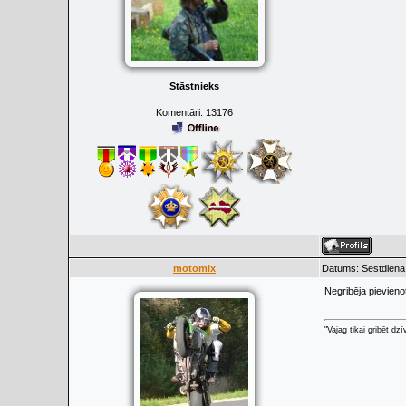
Stāstnieks
Komentāri:
13176
motomix
Datums: Sestdiena,
Negribēja pievienoti
"Vajag tikai gribēt d