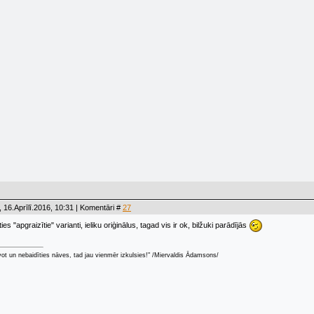
 16.Aprīlī.2016, 10:31 | Komentāri #
27
es "apgraizītie" varianti, ieliku oriģinālus, tagad vis ir ok, bilžuki parādījās
zīvot un nebaidīties nāves, tad jau vienmēr izkulsies!" /Miervaldis Ādamsons/