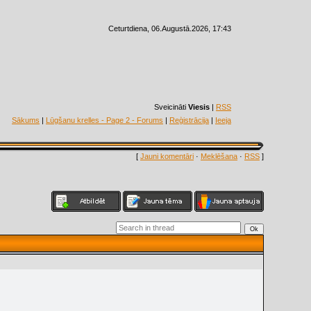
Ceturtdiena, 06.Augustā.2026, 17:43
Sveicināti
Viesis
|
RSS
Sākums
|
Lūgšanu krelles - Page 2 - Forums
|
Reģistrācija
|
Ieeja
[
Jauni komentāri
·
Meklēšana
·
RSS
]