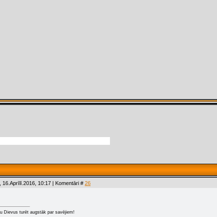
 16.Aprīlī.2016, 10:17 | Komentāri #
26
u Dievus turēt augstāk par savējiem!