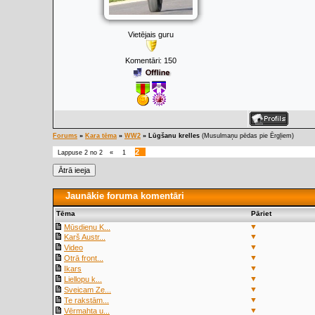
Vietējais guru
Komentāri:
150
Forums
»
Kara tēma
»
WW2
»
Lūgšanu krelles
(Musulmaņu pēdas pie Ērgļiem)
2
Lappuse
2
no
2
«
1
Jaunākie foruma komentāri
Tēma
Pāriet
▼
Mūsdienu K...
▼
Karš Austr...
▼
Video
▼
Otrā front...
▼
Ikars
▼
Liellopu k...
▼
Sveicam Ze...
▼
Te rakstām...
▼
Vērmahta u...