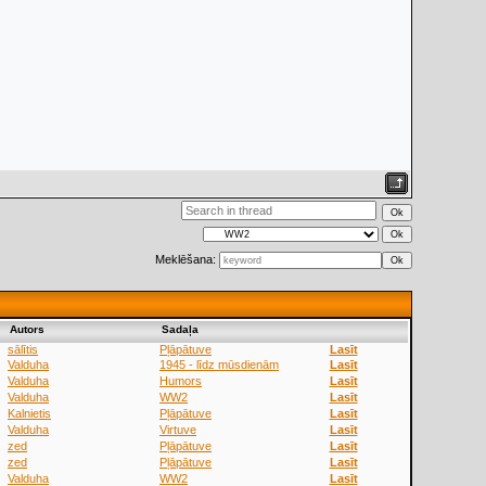
Meklēšana:
Аutors
Sadaļa
sālītis
Pļāpātuve
Lasīt
Valduha
1945 - līdz mūsdienām
Lasīt
Valduha
Humors
Lasīt
Valduha
WW2
Lasīt
Kalnietis
Pļāpātuve
Lasīt
Valduha
Virtuve
Lasīt
zed
Pļāpātuve
Lasīt
zed
Pļāpātuve
Lasīt
Valduha
WW2
Lasīt