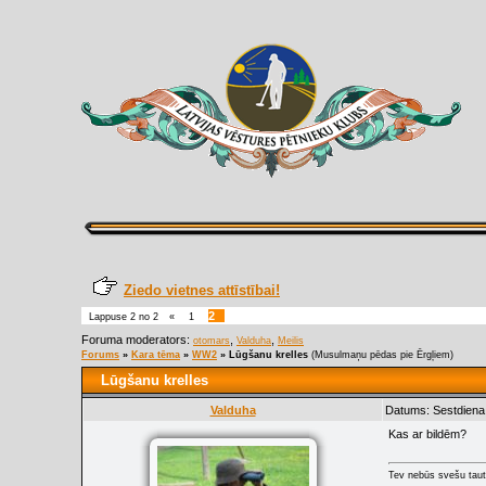
Ziedo vietnes attīstībai!
2
Lappuse
2
no
2
«
1
Foruma moderators:
,
,
otomars
Valduha
Meilis
Forums
»
Kara tēma
»
WW2
»
Lūgšanu krelles
(Musulmaņu pēdas pie Ērgļiem)
Lūgšanu krelles
Valduha
Datums: Sestdiena,
Kas ar bildēm?
Tev nebūs svešu taut