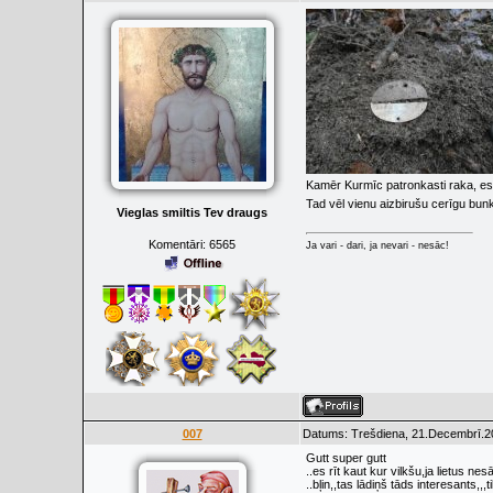
Kamēr Kurmīc patronkasti raka, es ž
Tad vēl vienu aizbirušu cerīgu bun
Vieglas smiltis Tev draugs
Komentāri:
6565
Ja vari - dari, ja nevari - nesāc!
007
Datums: Trešdiena, 21.Decembrī.20
Gutt super gutt
..es rīt kaut kur vilkšu,ja lietus ne
..bļin,,tas lādiņš tāds interesants,,