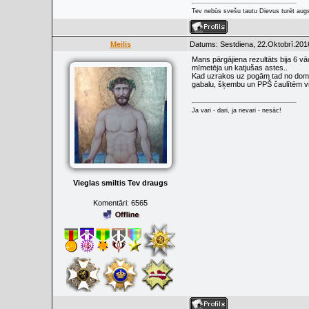
Tev nebūs svešu tautu Dievus turēt augs
Meilis
Datums: Sestdiena, 22.Oktobrī.201
Mans pārgājiena rezultāts bija 6 v
mīmetēja un katjušas astes..
Kad uzrakos uz pogām tad no domām 
gabalu, šķembu un PPŠ čaulītēm vi
Ja vari - dari, ja nevari - nesāc!
Vieglas smiltis Tev draugs
Komentāri:
6565