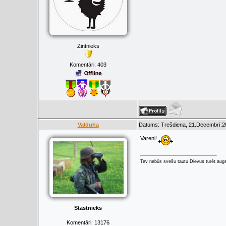
Zintnieks
Komentāri:
403
Valduha
Datums: Trešdiena, 21.Decembrī.20
Vareni!
Tev nebūs svešu tautu Dievus turēt augs
Stāstnieks
Komentāri:
13176