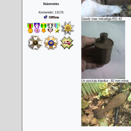
Stāstnieks
Komentāri:
13176
Daudz maz nekaitīga RG-42
Un pozīciju klasika - 82 mm mīna.