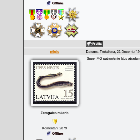
nēģis
Datums: Trešdiena, 21.Decembrī.20
Super,MG patronlente labs atradum
Zemgales rakaris
Komentāri:
2879