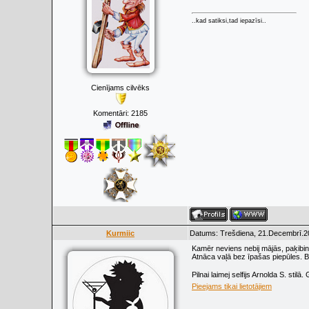
..kad satiksi,tad iepazīsi..
Cienījams cilvēks
Komentāri:
2185
Kurmiic
Datums: Trešdiena, 21.Decembrī.20
Kamēr neviens nebij mājās, paķibinā
Atnāca vaļā bez īpašas piepūles. B
Pilnai laimej selfijs Arnolda S. stilā
Pieejams tikai lietotājiem