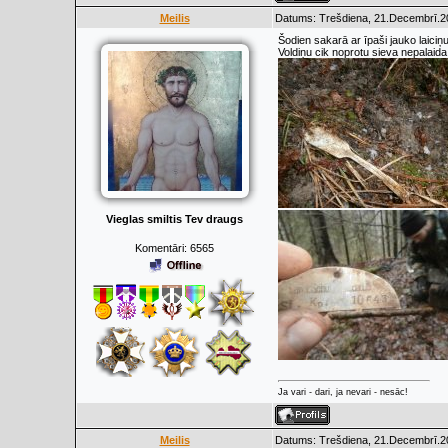
Meilis
Datums: Trešdiena, 21.Decembrī.20
Šodien sakarā ar īpaši jauko laic
Voldiņu cik noprotu sieva nepalaida
Vieglas smiltis Tev draugs
Komentāri:
6565
Ja vari - dari, ja nevari - nesāc!
Meilis
Datums: Trešdiena, 21.Decembrī.20