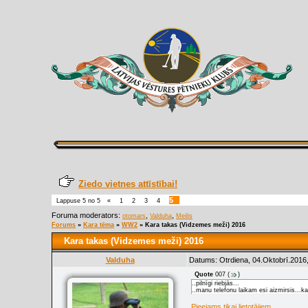
Ziedo vietnes attīstībai!
5
Lappuse
5
no
5
«
1
2
3
4
Foruma moderators:
,
,
otomars
Valduha
Meilis
Forums
»
Kara tēma
»
WW2
»
Kara takas (Vidzemes meži) 2016
Kara takas (Vidzemes meži) 2016
Valduha
Datums: Otrdiena, 04.Oktobrī.2016,
Quote
007
(
)
..pilnīgi riebjās...
..manu telefonu laikam esi aizmirsis...kas
Pieejams tikai lietotājiem