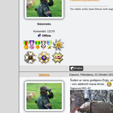
Tev nebūs svešu tautu Dievus turēt augs
Stāstnieks
Komentāri:
13176
Valduha
Datums: Piektdiena, 21.Oktobrī.201
Šodien ar vienu godājamu Ērgļu, 
- viss atbilstoši manai tēmai...
Sapuvusi RG-42