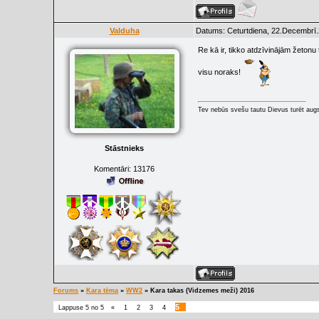
Valduha
Datums: Ceturtdiena, 22.Decembrī.
Re kā ir, tikko atdzīvinājām žetonu 
visu noraks!
Tev nebūs svešu tautu Dievus turēt augs
Stāstnieks
Komentāri:
13176
Forums
»
Kara tēma
»
WW2
»
Kara takas (Vidzemes meži) 2016
5
Lappuse
5
no
5
«
1
2
3
4