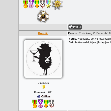
Kurmiic
Datums: Trešdiena, 21.Decembrī.20
nēģis
, Neskaitiju, bet vismaz kādi t
Sakrāmēju maisiņā jau, jāstiepj uz 
Zintnieks
Komentāri:
403