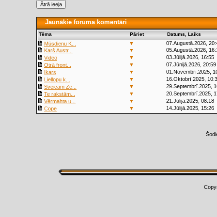
Jaunākie foruma komentāri
Tēma
Pāriet
Datums, Laiks
▼
07.Augustā.2026, 20:
Mūsdienu K...
▼
05.Augustā.2026, 16:
Karš Austr...
▼
03.Jūlijā.2026, 16:55
Video
▼
07.Jūnijā.2026, 20:59
Otrā front...
▼
01.Novembrī.2025, 1
Ikars
▼
16.Oktobrī.2025, 10:
Liellopu k...
▼
29.Septembrī.2025, 1
Sveicam Ze...
▼
20.Septembrī.2025, 1
Te rakstām...
▼
21.Jūlijā.2025, 08:18
Vērmahta u...
▼
14.Jūlijā.2025, 15:26
Cope
Šodi
Copy