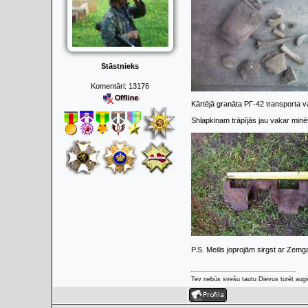
Stāstnieks
Komentāri:
13176
Kārtējā granāta РГ-42 transporta var
Shlapkinam trāpījās jau vakar mi
P.S. Meilis joprojām sirgst ar Zem
Tev nebūs svešu tautu Dievus turēt augs