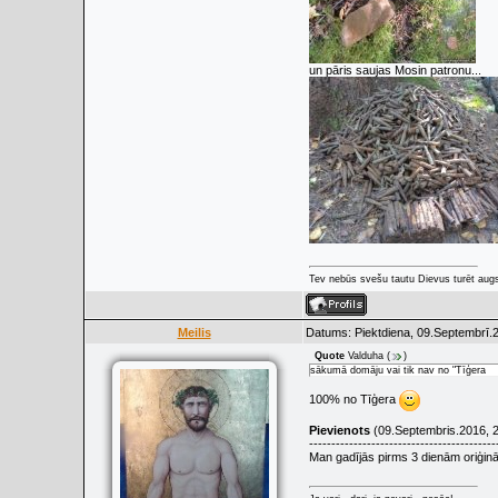
un pāris saujas Mosin patronu...
Tev nebūs svešu tautu Dievus turēt augs
Meilis
Datums: Piektdiena, 09.Septembrī.2
Quote
Valduha
(
)
sākumā domāju vai tik nav no "Tīģera
100% no Tīģera
Pievienots
(09.Septembris.2016, 2
------------------------------------------
Man gadījās pirms 3 dienām oriģināl