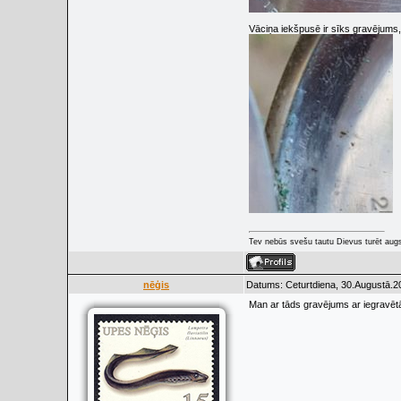
Vāciņa iekšpusē ir sīks gravējums, 
Tev nebūs svešu tautu Dievus turēt augs
nēģis
Datums: Ceturtdiena, 30.Augustā.2
Man ar tāds gravējums ar iegravēt