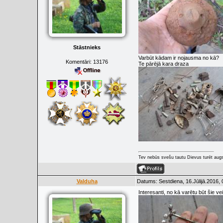
Stāstnieks
Varbūt kādam ir nojausma no kā?
Komentāri:
13176
Te pārējā kara draza
Tev nebūs svešu tautu Dievus turēt augs
Valduha
Datums: Sestdiena, 16.Jūlijā.2016,
Interesanti, no kā varētu būt šie ve