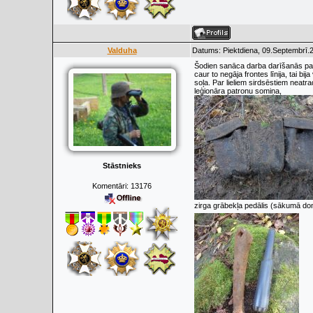
Valduha
Datums: Piektdiena, 09.Septembrī.2
Šodien sanāca darba darīšanās pabū
caur to negāja frontes līnija, tai bi
soļa. Par lieliem sirdsēstiem neatr
leģionāra patronu somiņa,
Stāstnieks
Komentāri:
13176
zirga grābekļa pedālis (sākumā dom