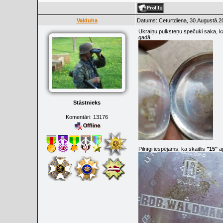
Valduha
Datums: Ceturtdiena, 30.Augustā.2
Ukraiņu pulksteņu spečuki saka, ka
gadā.
Stāstnieks
Komentāri:
13176
Pilnīgi iespējams, ka skaitlis
"15"
ap