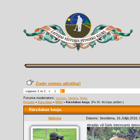
Ziedo vietnes attīstībai!
2
Lappuse
2
no
2
«
1
Foruma moderators:
,
,
otomars
Valduha
Meilis
Forums
»
Kara tēma
»
WW2
»
Kārzdabas kauja.
(Pa 19. divīzijas pēdām.)
Kārzdabas kauja.
Valduha
Datums: Sestdiena, 16.Jūlijā.2016,
Atradās vēl šāds interesants deton