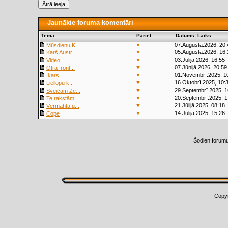
Jaunākie foruma komentāri
Tēma
Pāriet
Datums, Laiks
▼
07.Augustā.2026, 20:
Mūsdienu K...
▼
05.Augustā.2026, 16:
Karš Austr...
▼
03.Jūlijā.2026, 16:55
Video
▼
07.Jūnijā.2026, 20:59
Otrā front...
▼
01.Novembrī.2025, 1
Ikars
▼
16.Oktobrī.2025, 10:
Liellopu k...
▼
29.Septembrī.2025, 1
Sveicam Ze...
▼
20.Septembrī.2025, 1
Te rakstām...
▼
21.Jūlijā.2025, 08:18
Vērmahta u...
▼
14.Jūlijā.2025, 15:26
Cope
Šodien forum
Copy