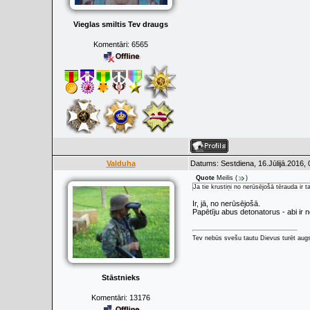
Vieglas smiltis Tev draugs
Komentāri:
6565
Valduha
Datums: Sestdiena, 16.Jūlijā.2016,
Quote
Meilis
(
)
Ja tie krustiņi no nerūsējošā tērauda ir 
Ir, jā, no nerūsējošā.
Papētīju abus detonatorus - abi ir n
Tev nebūs svešu tautu Dievus turēt augs
Stāstnieks
Komentāri:
13176