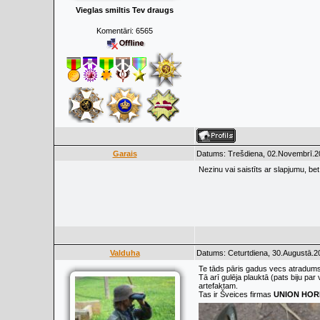
Vieglas smiltis Tev draugs
Komentāri:
6565
Garais
Datums: Trešdiena, 02.Novembrī.20
Nezinu vai saistīts ar slapjumu, bet
Valduha
Datums: Ceturtdiena, 30.Augustā.2
Te tāds pāris gadus vecs atradums 
Tā arī gulēja plauktā (pats biju par 
artefaktam.
Tas ir Šveices firmas
UNION HO