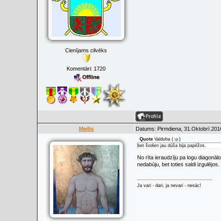
Cienījams cilvēks
Komentāri:
1720
Meilis
Datums: Pirmdiena, 31.Oktobrī.201
Quote
Valduha
(
)
bet šodien jau dūša bija papēžos.
No rīta ieraudzīju pa logu diagonāl
nedabūju, bet toties saldi izgulējos.
Ja vari - dari, ja nevari - nesāc!