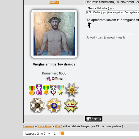
Meilis
Datums: Svētdiena, 04.Novembrī.20
Quote
Valduha
(
)
P.S. Meilis joprojām sirgst ar Zemgales
Tā apmēram laikam ir, Zemgales vī
Ja vari - dari, ja nevari - nesāc!
Vieglas smiltis Tev draugs
Komentāri:
6565
Forums
»
Kara tēma
»
WW2
»
Kārzdabas kauja.
(Pa 19. divīzijas pēdām.)
2
Lappuse
2
no
2
«
1