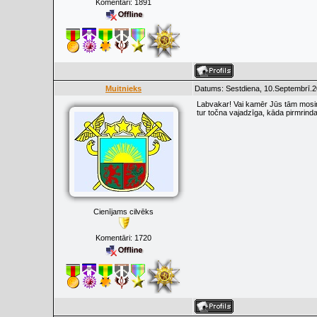
Komentāri:
1891
Muitnieks
Datums: Sestdiena, 10.Septembrī.2
Labvakar! Vai kamēr Jūs tām mosina 
tur točna vajadzīga, kāda pirmrind
Cienījams cilvēks
Komentāri:
1720