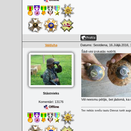
Valduha
Datums: Sestdiena, 16.Jūlijā.2016,
Šādi viņi izskatās notīrīti.
Stāstnieks
Vēl neesmu pētījis, bet jādomā, ka
Komentāri:
13176
Tev nebūs svešu tautu Dievus turēt augs