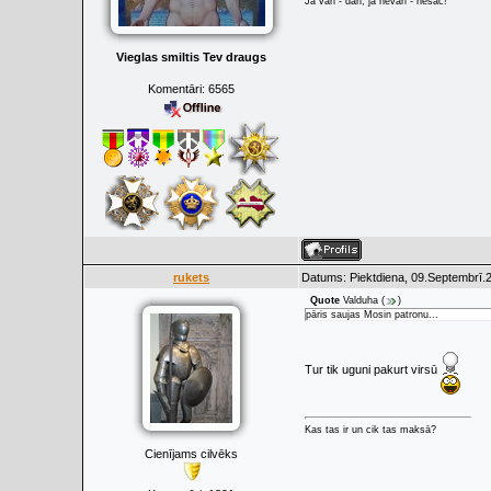
Ja vari - dari, ja nevari - nesāc!
Vieglas smiltis Tev draugs
Komentāri:
6565
rukets
Datums: Piektdiena, 09.Septembrī.2
Quote
Valduha
(
)
pāris saujas Mosin patronu...
Tur tik uguni pakurt virsū
Kas tas ir un cik tas maksā?
Cienījams cilvēks