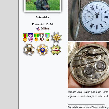
Stāstnieks
Komentāri:
13176
Atrasts Voļģu kalna pozīcijās, ie
leģionāru sarakstus, bet tādu neatr
Tev nebūs svešu tautu Dievus turēt augs