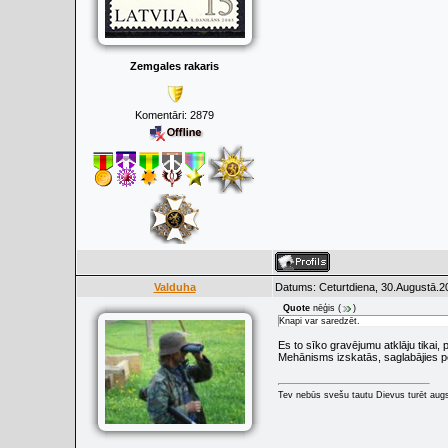
Zemgales rakaris
Komentāri:
2879
Valduha
Datums: Ceturtdiena, 30.Augustā.2
Quote
nēģis
(
)
Knapi var saredzēt.
Es to sīko gravējumu atklāju tikai, pa
Mehānisms izskatās, saglabājies pe
Tev nebūs svešu tautu Dievus turēt augs