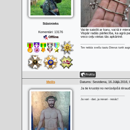
Stāstnieks
Vai tie saistīti ar karu, vai tā ir mie
Komentāri:
13176
Vispār radās pārliecība, ka agrā pa
veco ceļu vietas tās apkārtnē.
Tev nebūs svešu tautu Dievus turēt augs
Meilis
Datums: Sestdiena, 16.Jūlijā.2016,
Ja tie krustiņi no nerūsējošā tērau
Ja vari - dari, ja nevari - nesāc!