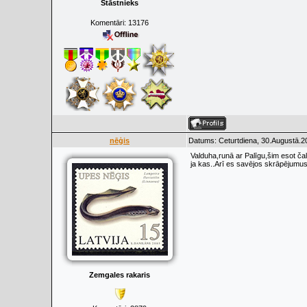
Stāstnieks
Komentāri:
13176
nēģis
Datums: Ceturtdiena, 30.Augustā.20
Valduha,runā ar Palīgu,šim esot ča
ja kas..Arī es savējos skrāpējumus p
Zemgales rakaris