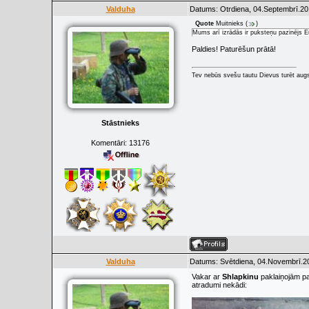
Valduha
Datums: Otrdiena, 04.Septembrī.20
Quote
Muitnieks
(
)
Mums arī izrādās ir puksteņu pazinējs
Paldies! Paturēšun prātā!
Tev nebūs svešu tautu Dievus turēt augs
Stāstnieks
Komentāri:
13176
Valduha
Datums: Svētdiena, 04.Novembrī.20
Vakar ar
Shlapkinu
paklaiņojām pa
atradumi nekādi: