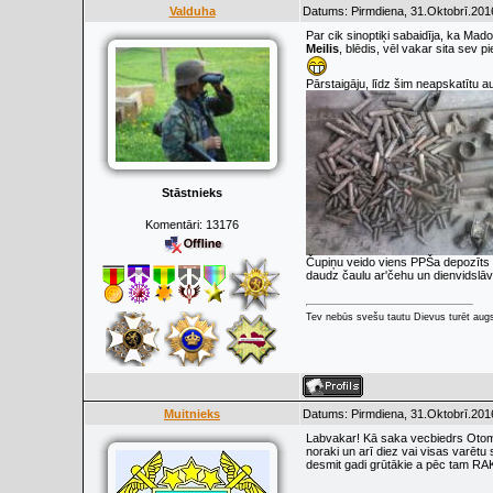
Valduha
Datums: Pirmdiena, 31.Oktobrī.201
Par cik sinoptiķi sabaidīja, ka Ma
Meilis
, blēdis, vēl vakar sita sev 
Pārstaigāju, līdz šim neapskatītu 
Stāstnieks
Komentāri:
13176
Čupiņu veido viens PPŠa depozīts k
daudz čaulu ar'čehu un dienvidslāv
Tev nebūs svešu tautu Dievus turēt augs
Muitnieks
Datums: Pirmdiena, 31.Oktobrī.201
Labvakar! Kā saka vecbiedrs Otomār
noraki un arī diez vai visas varētu
desmit gadi grūtākie a pēc tam RA