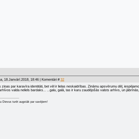
a, 18.Janvārī.2018, 18:46 | Komentāri #
32
ziņas par karavīra identitāti, bet vēl ir lielas neskaidrības. Zināmu apsvērumu dēļ, iespēja
arhīvos valda neliels bardaks... ...galu, galā, tas ir karu zaudējošās valsts arhīvs, un jābrīnās, 
u Dievus turēt augstāk par savējiem!