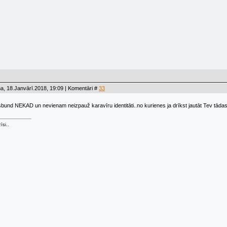
a, 18.Janvārī.2018, 19:09 | Komentāri #
33
ksbund NEKAD un nevienam neizpauž karavīru identitāti..no kurienes ja drīkst jautāt Tev tād
īsi..