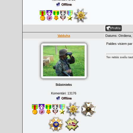
Valduha
Datums: Otrdiena, 
Paldies visiem par
Tev nebūs svešu taut
Stāstnieks
Komentāri:
13176