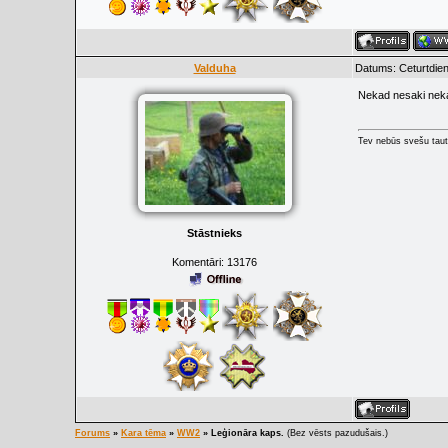
Valduha
Datums: Ceturtdien
Nekad nesaki nek
Tev nebūs svešu taut
Stāstnieks
Komentāri:
13176
Forums
»
Kara tēma
»
WW2
»
Leģionāra kaps.
(Bez vēsts pazudušais.)