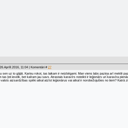
26.Aprīlī.2016, 11:04 | Komentāri #
27
au sen uz to gājāt. Kariņu rokot, tas laikam ir neizbēgami. Man viens labs paziņa arī meklē paz
 tas ļoti ievelk, bet katram jau savs. Atrastais karavīrs noteikti ir leģionārs un karavīra pi
 valsts aizsardzības spēki atkal atzīst leģionārus vai atkal ir norobežojušies no tiem? Katrā zi