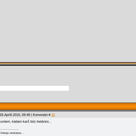
26.Aprīlī.2016, 09:48 | Komentāri #
26
umiem, kādam karš būs beidzies...
hokeju neskatos...