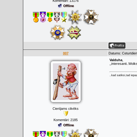
Komentāri:
13176
007
Datums: Ceturtdien
Valduha
,
,,interesanti..Wol
..kad satiksi,tad iepaz
Cienījams cilvēks
Komentāri:
2185