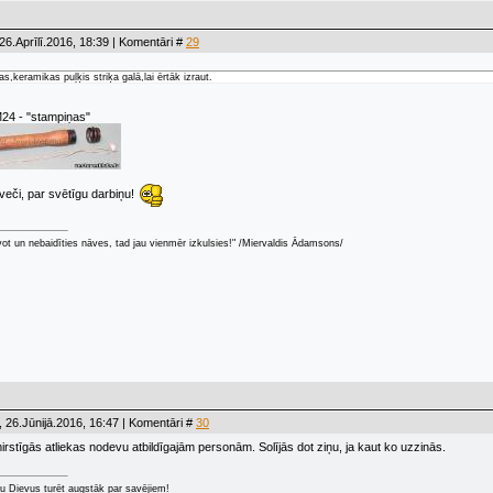
26.Aprīlī.2016, 18:39 | Komentāri #
29
s,keramikas puļķis striķa galā,lai ērtāk izraut.
M24 - "stampiņas"
eči, par svētīgu darbiņu!
zīvot un nebaidīties nāves, tad jau vienmēr izkulsies!" /Miervaldis Ādamsons/
 26.Jūnijā.2016, 16:47 | Komentāri #
30
irstīgās atliekas nodevu atbildīgajām personām. Solījās dot ziņu, ja kaut ko uzzinās.
u Dievus turēt augstāk par savējiem!