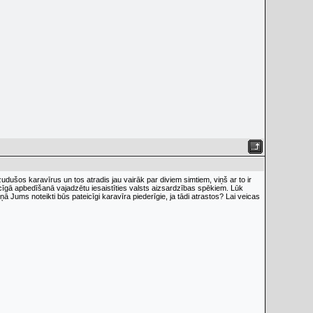
udušos karavīrus un tos atradis jau vairāk par diviem simtiem, viņš ar to ir
enācīgā apbedīšanā vajadzētu iesaistīties valsts aizsardzības spēkiem. Lūk
ņā Jums noteikti būs pateicīgi karavīra piederīgie, ja tādi atrastos? Lai veicas