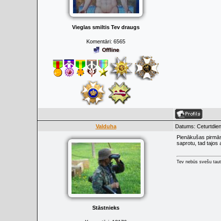
Vieglas smiltis Tev draugs
Komentāri:
6565
Valduha
Datums: Ceturtdien
Pienākušas pirmās 
saprotu, tad tajos 
Tev nebūs svešu taut
Stāstnieks