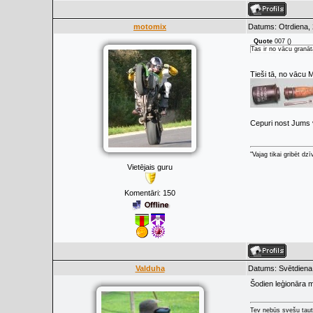
motomix
Datums: Otrdiena, 
Quote
007
(
)
Tas ir no vācu granāta
Tieši tā, no vācu 
Cepuri nost Jums v
"Vajag tikai gribēt d
Vietējais guru
Komentāri:
150
Valduha
Datums: Svētdiena,
Šodien leģionāra m
Tev nebūs svešu taut