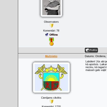
Observators
Komentāri:
78
Muitnieks
Datums: Otrdiena, 
Labdien! Jūs abi j
kā apsēsts. Laikam
nezinu, kā tagad ir
maisam gals vaļā!
Cienījams cilvēks
Komentāri:
1720