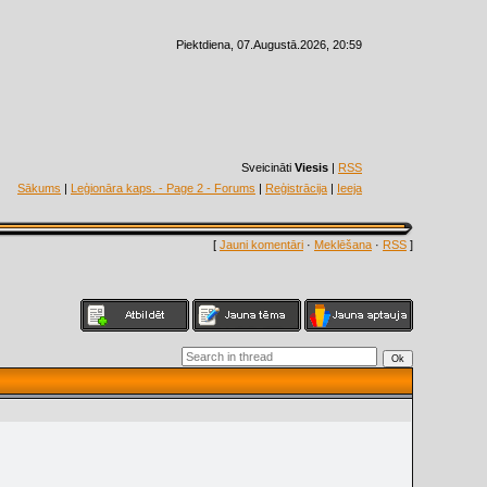
Piektdiena, 07.Augustā.2026, 20:59
Sveicināti
Viesis
|
RSS
Sākums
|
Leģionāra kaps. - Page 2 - Forums
|
Reģistrācija
|
Ieeja
[
Jauni komentāri
·
Meklēšana
·
RSS
]