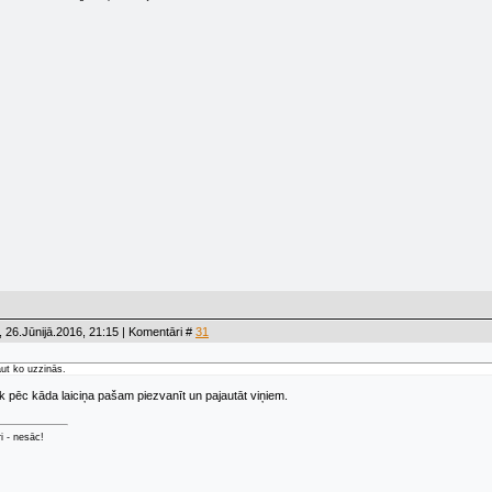
 26.Jūnijā.2016, 21:15 | Komentāri #
31
aut ko uzzinās.
 pēc kāda laiciņa pašam piezvanīt un pajautāt viņiem.
ri - nesāc!