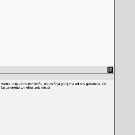
mo vārdu un uzvārdu neminēšu, un tas šajā gadījumā arī nav galvenais. Cik
ka uzvarētāji to nebija iznīcinājuši.