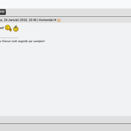
a, 18.Janvārī.2018, 19:46 | Komentāri #
34
ad!
u Dievus turēt augstāk par savējiem!