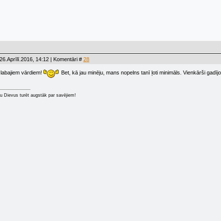
26.Aprīlī.2016, 14:12 | Komentāri #
28
 labajiem vārdiem!
Bet, kā jau minēju, mans nopelns tanī ļoti minimāls. Vienkārši gadījos
u Dievus turēt augstāk par savējiem!