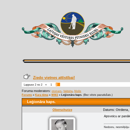
Ziedo vietnes attīstībai!
2
Lappuse
2
no
2
«
1
Foruma moderators:
,
,
otomars
Valduha
Meilis
Forums
»
Kara tēma
»
WW2
»
Leģionāra kaps.
(Bez vēsts pazudušais.)
Leģionāra kaps.
Oberschutze
Datums: Otrdiena, 
Apsveicu ar panāk
Nedzeru, nesmēķēju- 