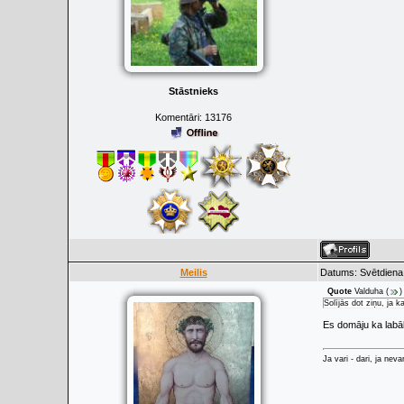
Stāstnieks
Komentāri:
13176
Meilis
Datums: Svētdiena,
Quote
Valduha
(
)
Solījās dot ziņu, ja k
Es domāju ka labāk
Ja vari - dari, ja neva