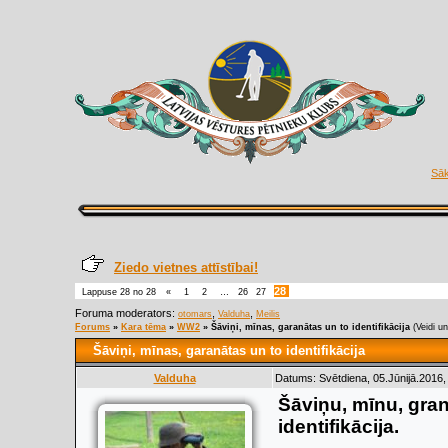
Sā
Ziedo vietnes attīstībai!
28
Lappuse
28
no
28
«
1
2
…
26
27
Foruma moderators:
,
,
otomars
Valduha
Meilis
Forums
»
Kara tēma
»
WW2
»
Šāviņi, mīnas, garanātas un to identifikācija
(Veidi un
Šāviņi, mīnas, garanātas un to identifikācija
Valduha
Datums: Svētdiena, 05.Jūnijā.2016,
Šāviņu, mīnu, gra
identifikācija.