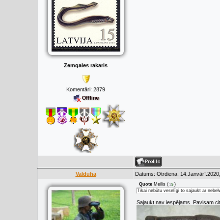
Zemgales rakaris
Komentāri:
2879
Valduha
Datums: Otrdiena, 14.Janvārī.2020,
Quote
Meilis
(
)
Tikai nebūtu veselīgi to sajaukt ar nebel
Sajaukt nav iespējams. Pavisam citi