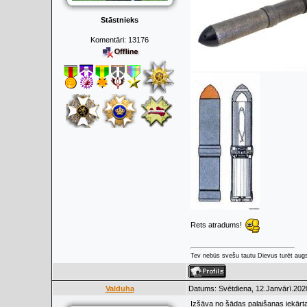
Stāstnieks
Komentāri:
13176
Rets atradums!
Tev nebūs svešu tautu Dievus turēt augs
Valduha
Datums: Svētdiena, 12.Janvārī.202
Izšāva no šādas palaišanas iekārta