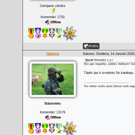
Cienījams cilvēks
Komentāri:
1720
Valduha
Datums: Otrdiena, 14.Janvārī.2020,
Quote
Muitnieks
(
)
Šito gan negaidīju, paldies Valdiņam! Ga
Tāpēc jau ir izveidots šis katalogs.
Tev nebūs svešu tautu Dievus turēt augs
Stāstnieks
Komentāri:
13176