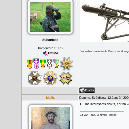
Stāstnieks
Komentāri:
13176
Tev nebūs svešu tautu Dievus turēt augs
Meilis
Datums: Svētdiena, 12.Janvārī.202
O! Tas interesants daikts, cerība v
Ja vari - dari, ja nevari - nesāc!