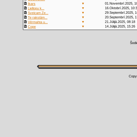
▼
01.Novembrī.2025, 1
Ikars
▼
16.Oktobrī.2025, 10:
Liellopu k...
▼
29.Septembrī.2025, 1
Sveicam Ze...
▼
20.Septembrī.2025, 1
Te rakstām...
▼
21.Jūlijā.2025, 08:18
Vērmahta u...
▼
14.Jūlijā.2025, 15:26
Cope
Šodi
Copy