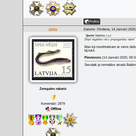
nēģis
Datums: Otrdiena, 14.Janvārī.2020,
Quote
Valduha
(
)
Stipri atgādina vācu propogandas raķeti
Man kā monētniekam ar viens tāds ir
bij tukš.
Pievienots
(14.Janvārī.2020, 09:3
------------------------------------------
Savulaik ja nemaldos atradu Bald
Zemgales rakaris
Komentāri:
2879