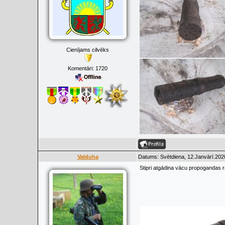
Cienījams cilvēks
Komentāri:
1720
Valduha
Datums: Svētdiena, 12.Janvārī.202
Stipri atgādina vācu propogandas r