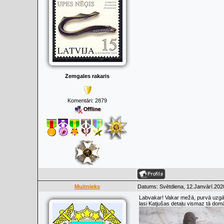
Zemgales rakaris
Komentāri:
2879
Muitnieks
Datums: Svētdiena, 12.Janvārī.2020
Labvakar! Vakar mežā, purvā uzgāju
lasi Katjušas detaļu vismaz tā domā