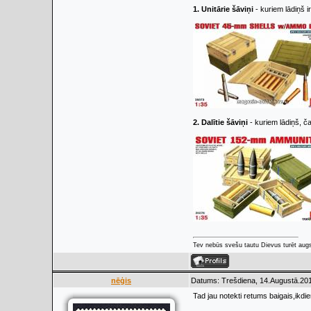
1. Unitārie šāviņi
- kuriem lādiņš i
2.
Dalītie šāviņi
- kuriem lādiņš, ča
Tev nebūs svešu tautu Dievus turēt augs
nēģis
Datums: Trešdiena, 14.Augustā.201
Tad jau notekti retums baigais,ikdi