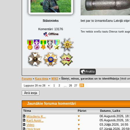
Stāstnieks
bet par to izmantošanu Latvijā stip
Komentāri:
13176
Tev nebūs svešu tautu Dievus turēt augs
Forums
»
Kara tēma
»
WW2
»
Šāviņi, mīnas, garanātas un to identifikācija
(Veidi un
28
Lappuse
28
no
28
«
1
2
…
26
27
Jaunākie foruma komentāri
Tēma
Pāriet
Datums, Laiks
▼
06.Augustā.2026, 18:
Mūsdienu K...
▼
05.Augustā.2026, 16:
Karš Austr...
▼
03.Jūlijā.2026, 16:55
Video
▼
07.Jūnijā.2026, 20:59
Otrā front...