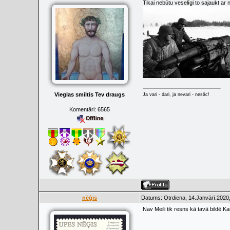
Tikai nebūtu veselīgi to sajaukt ar
Vieglas smiltis Tev draugs
Ja vari - dari, ja nevari - nesāc!
Komentāri:
6565
nēģis
Datums: Otrdiena, 14.Janvārī.2020,
Nav Meili tik resns kā tavā bildē.Ka