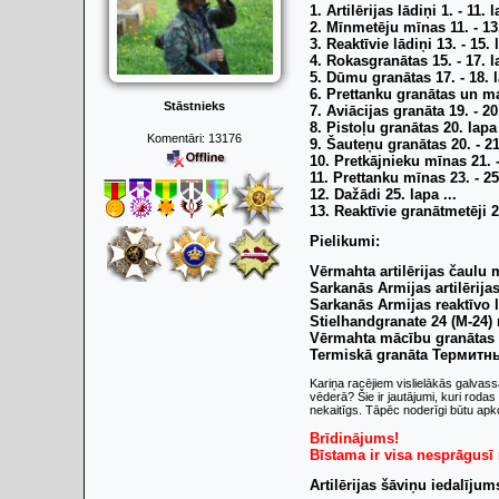
1. Artilērijas lādiņi 1. - 11. 
2. Mīnmetēju mīnas 11. - 13
3. Reaktīvie lādiņi 13. - 15. 
4. Rokasgranātas 15. - 17. l
5. Dūmu granātas 17. - 18. 
6. Prettanku granātas un ma
Stāstnieks
7. Aviācijas granāta 19. - 20
8. Pistoļu granātas 20. lapa
Komentāri:
13176
9. Šauteņu granātas 20. - 21
10. Pretkājnieku mīnas 21. -
11. Prettanku mīnas 23. - 25
12. Dažādi 25. lapa ...
13. Reaktīvie granātmetēji 2
Pielikumi:
Vērmahta artilērijas čaulu 
Sarkanās Armijas artilērija
Sarkanās Armijas reaktīvo l
Stielhandgranate 24 (M-24) 
Vērmahta mācību granātas 
Termiskā granāta Термитн
Kariņa racējiem vislielākās galvass
vēderā? Šie ir jautājumi, kuri rodas
nekaitīgs. Tāpēc noderīgi būtu apk
Brīdinājums!
Bīstama ir visa nesprāgusī
Artilērijas šāviņu iedalījum