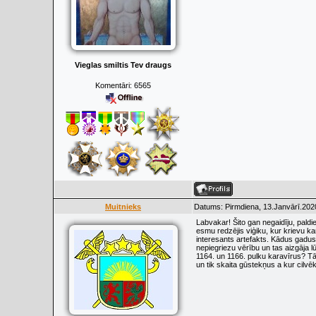
Vieglas smiltis Tev draugs
Komentāri:
6565
Muitnieks
Datums: Pirmdiena, 13.Janvārī.202
Labvakar! Šito gan negaidīju, paldi
esmu redzējis viģiku, kur krievu ka
interesants artefakts. Kādus gadus 
nepiegriezu vērību un tas aizgāja l
1164. un 1166. pulku karavīrus? T
un tik skaita gūstekņus a kur cilvē