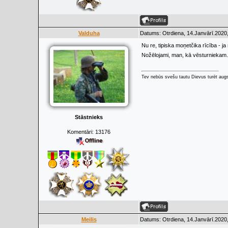
Valduha
Datums: Otrdiena, 14.Janvārī.2020,
Nu re, tipiska moņetčika rīcība - ja
Nožēlojami, man, kā vēsturniekam.
Tev nebūs svešu tautu Dievus turēt augs
Stāstnieks
Komentāri:
13176
Meilis
Datums: Otrdiena, 14.Janvārī.2020,