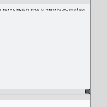
rī nepaņēmu līdz, bija kombinētas. T.i. no misiņa tikai gredzens un čaulas