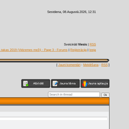
Sestdiena, 08.Augustā.2026, 12:31
Sveicināti
Viesis
|
RSS
 takas 2019 (Vidzemes meži) - Page 3 - Forums
|
Reģistrācija
|
Ieeja
[
Jauni komentāri
·
Meklēšana
·
RSS
]