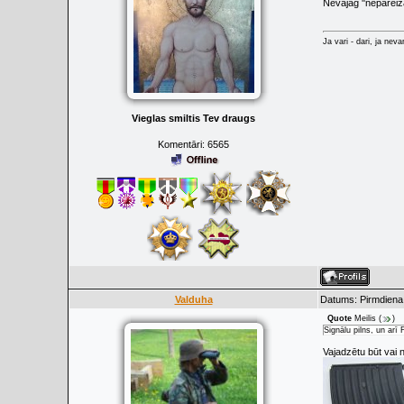
Nevajag ''nepareiz
Ja vari - dari, ja neva
Vieglas smiltis Tev draugs
Komentāri:
6565
Valduha
Datums: Pirmdiena,
Quote
Meilis
(
)
Signālu pilns, un arī
Vajadzētu būt vai 