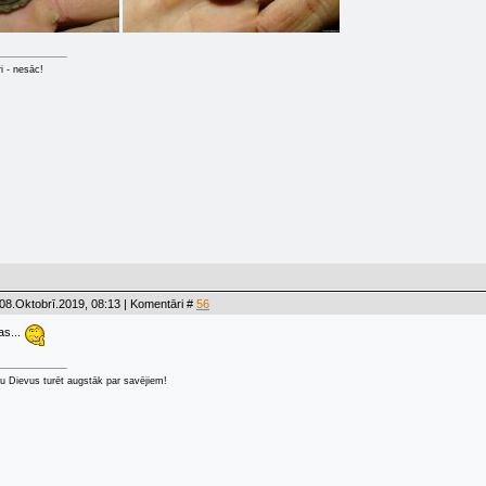
ri - nesāc!
08.Oktobrī.2019, 08:13 | Komentāri #
56
as...
u Dievus turēt augstāk par savējiem!