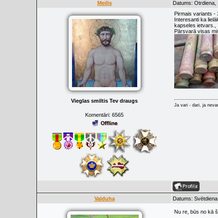
Meilis
Datums: Otrdiena, 
Pirmais variants 
Interesanti ka lie
kapseles ietvars.,
Pārsvarā visas mi
Vieglas smiltis Tev draugs
Ja vari - dari, ja neva
Komentāri:
6565
Valduha
Datums: Svētdiena,
Nu re, būs no kā 