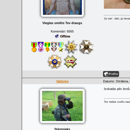
Ja vari - dari, ja neva
Vieglas smiltis Tev draugs
Komentāri:
6565
Valduha
Datums: Otrdiena, 
Izskatās pēc broš
Tev nebūs svešu taut
Stāstnieks