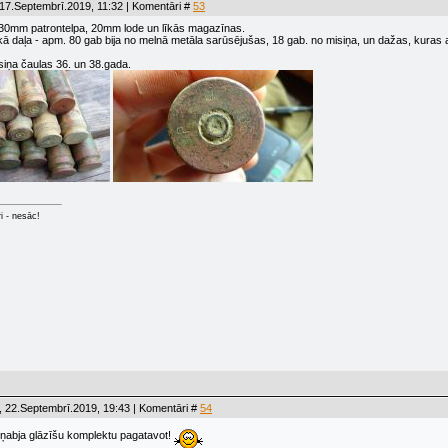
17.Septembrī.2019, 11:32 | Komentāri #
53
- 30mm patrontelpa, 20mm lode un līkās magazīnas.
lākā daļa - apm. 80 gab bija no melnā metāla sarūsējušas, 18 gab. no misiņa, un dažas, kuras a
siņa čaulas 36. un 38.gada.
ri - nesāc!
 22.Septembrī.2019, 19:43 | Komentāri #
54
šņabja glāzīšu komplektu pagatavot!