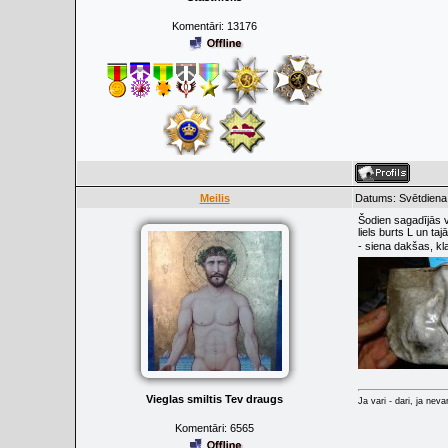
Komentāri:
13176
Meilis
Datums: Svētdiena,
Šodien sagadījās vē
liels burts L un t
- siena dakšas, k
Vieglas smiltis Tev draugs
Ja vari - dari, ja neva
Komentāri:
6565