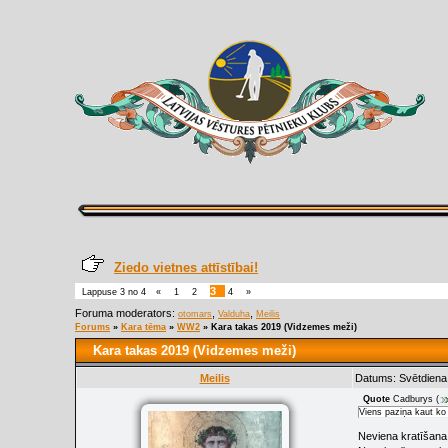
Ziedo vietnes attīstībai!
3
Lappuse
3
no
4
«
1
2
4
»
Foruma moderators:
,
,
otomars
Valduha
Meilis
Forums
»
Kara tēma
»
WW2
»
Kara takas 2019 (Vidzemes meži)
Kara takas 2019 (Vidzemes meži)
Meilis
Datums: Svētdiena,
Quote
Cadburys
(
Viens paziņa kaut ko
Neviena kratīšana