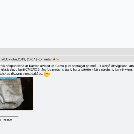
 20.Oktobrī.2019, 20:07 | Komentāri #
57
lā pēcpusdienā ar Kalnieti aizlaist uz Cirstu pusi pastaigāt pa mežu. Laiciņš dievīgi labs, atr
ajā iekšā slavu burti CMEЛOB. Jocīgs protams tas L burts pārējie it kā saprotami. Un vēl viens
lasiskas divzaru siena dakšas.
ri - nesāc!