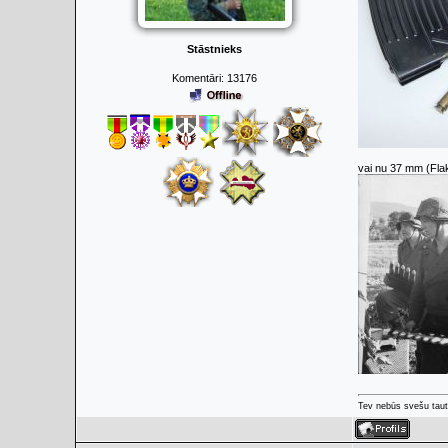
Stāstnieks
Komentāri:
13176
vai nu 37 mm (Flak
Tev nebūs svešu taut