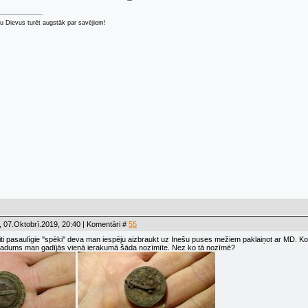
u Dievus turēt augstāk par savējiem!
 07.Oktobrī.2019, 20:40 | Komentāri #
55
ti pasaulīgie ''spēki'' deva man iespēju aizbraukt uz Inešu puses mežiem paklaiņot ar MD. Ko
tradums man gadījās vienā ierakumā šāda nozīmīte. Nez ko tā nozīmē?