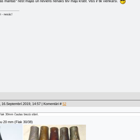
as mantas'' nest mājās un neviens nenāks tev māju kratīt. Viss ir tik vienkārši.
ri - nesāc!
 16.Septembrī.2019, 14:57 | Komentāri #
52
 Flak 30mm čaulas biezā slānī.
nu 20 mm (Flak 30/38)