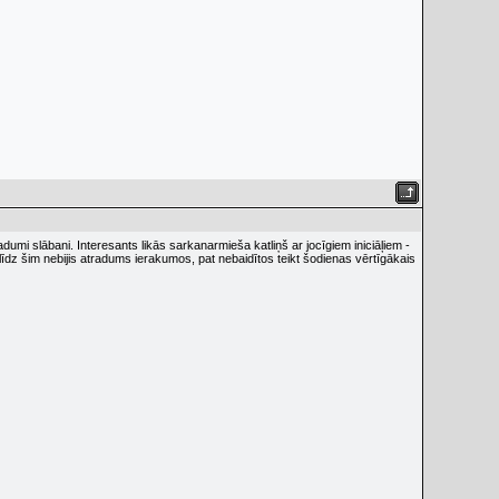
adumi slābani. Interesants likās sarkanarmieša katliņš ar jocīgiem iniciāļiem -
 līdz šim nebijis atradums ierakumos, pat nebaidītos teikt šodienas vērtīgākais