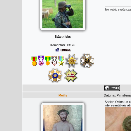
Tev nebūs svešu taut
Stāstnieks
Komentāri:
13176
Meilis
Datums: Pirmdiena,
Šodien Odins un ci
interesantākais a