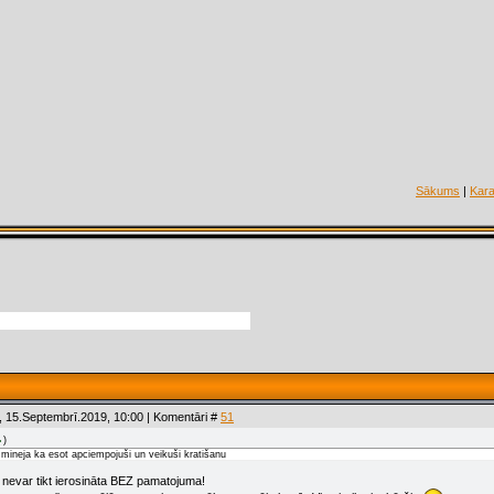
Sākums
|
Kara
 15.Septembrī.2019, 10:00 | Komentāri #
51
)
 mineja ka esot apciempojuši un veikuši kratišanu
 nevar tikt ierosināta BEZ pamatojuma!