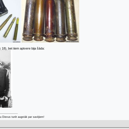
 18), bet tiem aptvere bija šāda:
u Dievus turēt augstāk par savējiem!