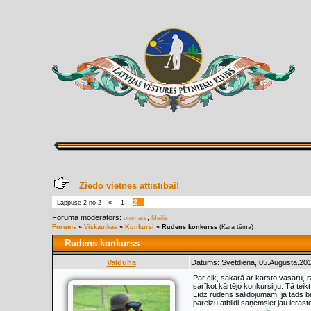
Ziedo vietnes attīstībai!
2
Lappuse
2
no
2
«
1
Foruma moderators:
,
otomars
Meilis
Forums
»
Viskautkas
»
Konkursi
»
Rudens konkurss
(Kara tēma)
Rudens konkurss
Valduha
Datums: Svētdiena, 05.Augustā.201
Par cik, sakarā ar karsto vasaru, r
sarīkot kārtējo konkursiņu. Tā teik
Līdz rudens salidojumam, ja tāds b
pareizu atbildi saņemsiet jau ierast