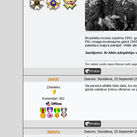
Bruņinieku krustu saņēma 1941. ga
Pēc smaga ievainojuma galvā 1943. 
pabeidza majora pakāpē. Vēlāk di
Jautājums: Ar kādu pārgalvīgu u
Tev nebūs svešu tautu Dievus turēt augs
JanisK
Datums: Sestdiena, 15.Septembrī.2
Vai pareizā atbilde būtu tāda, ka v
Zintnieks
gūstā vairākus krievu oficierus un 
Komentāri:
361
Valduha
Datums: Sestdiena, 15.Septembrī.2