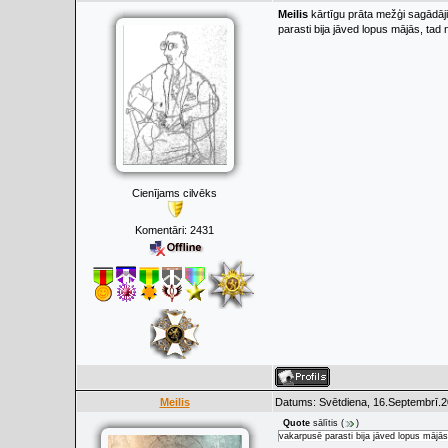
Meilis
kārtīgu prāta mežģi sagādāj
parasti bija jāved lopus mājās, tad
Cienījams cilvēks
Komentāri:
2431
Meilis
Datums: Svētdiena, 16.Septembrī.2
Quote
sālītis
(
)
vakarpusē parasti bija jāved lopus mājās