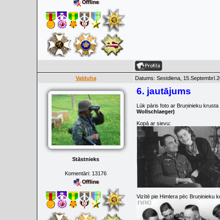
Valduha
Datums: Sestdiena, 15.Septembrī.2
6. jautājums
Lūk pāris foto ar Bruņinieku krusta 
Wollschlaeger)
Kopā ar sievu:
Stāstnieks
Komentāri:
13176
Vizītē pie Himlera pēc Bruņinieku 