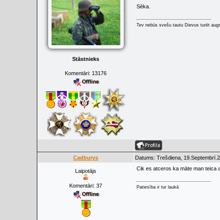
Sēka.
Tev nebūs svešu tautu Dievus turēt augs
Stāstnieks
Komentāri:
13176
Cadburys
Datums: Trešdiena, 19.Septembrī.2
Cik es atceros ka māte man teica at
Laipotājs
Komentāri:
37
Patiesība ir tur laukā