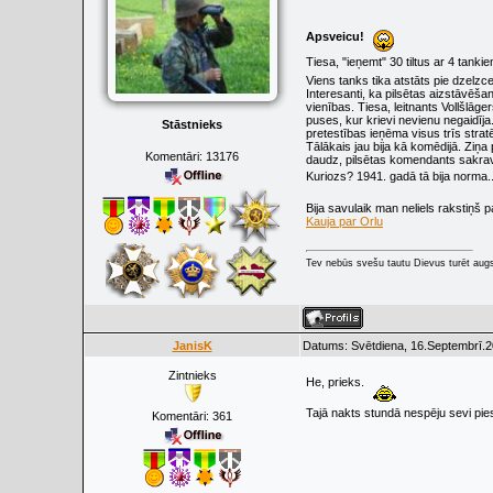
Apsveicu!
Tiesa, "ieņemt" 30 tiltus ar 4 tankiem
Viens tanks tika atstāts pie dzelzceļ
Interesanti, ka pilsētas aizstāvēšanā
vienības. Tiesa, leitnants Vollšlāge
puses, kur krievi nevienu negaidīj
Stāstnieks
pretestības ieņēma visus trīs strat
Tālākais jau bija kā komēdijā. Ziņa p
Komentāri:
13176
daudz, pilsētas komendants sakrav
Kuriozs? 1941. gadā tā bija norma.
Bija savulaik man neliels rakstiņš 
Kauja par Orlu
Tev nebūs svešu tautu Dievus turēt augs
JanisK
Datums: Svētdiena, 16.Septembrī.2
Zintnieks
He, prieks.
Tajā nakts stundā nespēju sevi piesp
Komentāri:
361