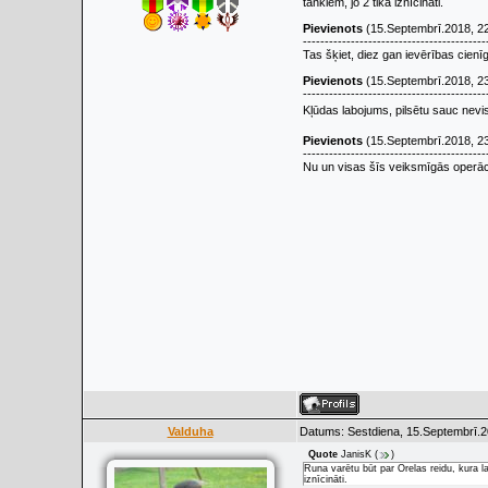
tankiem, jo 2 tika iznīcināti.
Pievienots
(15.Septembrī.2018, 2
------------------------------------------
Tas šķiet, diez gan ievērības cien
Pievienots
(15.Septembrī.2018, 2
------------------------------------------
Kļūdas labojums, pilsētu sauc nevi
Pievienots
(15.Septembrī.2018, 2
------------------------------------------
Nu un visas šīs veiksmīgās operāci
Valduha
Datums: Sestdiena, 15.Septembrī.2
Quote
JanisK
(
)
Runa varētu būt par Orelas reidu, kura la
iznīcināti.