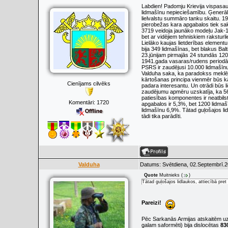
Labdien! Padomju Krievija vispasaul
lidmašīnu nepieciešamību. Ģenerālp
lielvalstu summāro tanku skaitu. 1
pierobežas kara apgabalos tiek sa
3719 veidoja jaunāko modeļu Jak-1/
bet ar vidējiem tehniskiem raksturl
Lielāko kaujas lietderības element
bija 349 lidmašīnas, bet blakus Ba
23.jūnijam pirmajās 24 stundās 1200
1941.gada vasaras/rudens periodā l
PSRS ir zaudējusi 10.000 lidmašīnu
Valduha saka, ka paradokss meklēja
kārtošanas principa vienmēr būs kād
Cienījams cilvēks
padara interesantu. Un otrādi būs li
zaudējumu apmēru uzskatīja, ka 561 
patiesības komponentes ir neatbils
Komentāri:
1720
apgabalos ir 5,3%, bet 1200 lidmašī
lidmašīnu 6,9%. Tātad guļošajos lidl
tādi tika parādīti.
Valduha
Datums: Svētdiena, 02.Septembrī.2
Quote
Muitnieks
(
)
Tātad guļošajos lidlaukos, attiecībā pret 
Pareizi!
Pēc Sarkanās Armijas atskaitēm uz 
galam saformēti) bija dislocētas
83