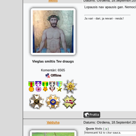
Meilis
Datums: Otrdiena, 18.Septembrī.20
Lopausis nav apausis gan. Nemocīšu 
Ja vari - dari, ja nevari - nesāc!
Vieglas smiltis Tev draugs
Komentāri:
6565
Valduha
Datums: Otrdiena, 18.Septembrī.20
Quote
Meilis
(
)
Interesanti kā to citur sauca.