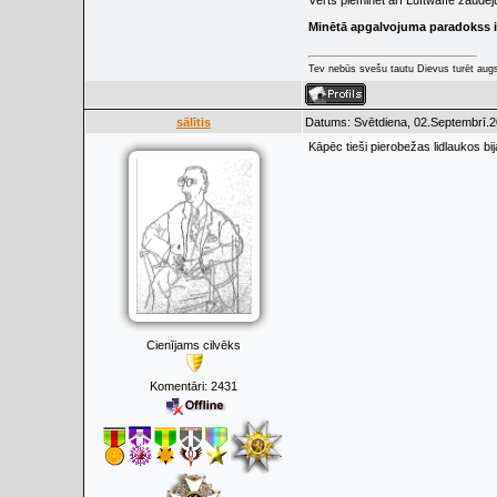
Vērts pieminēt arī Luftwaffe zaudēj
Minētā apgalvojuma paradokss ir
Tev nebūs svešu tautu Dievus turēt augs
sālītis
Datums: Svētdiena, 02.Septembrī.2
Kāpēc tieši pierobežas lidlaukos bij
Cienījams cilvēks
Komentāri:
2431