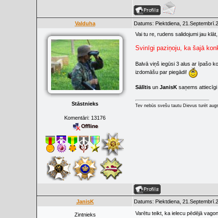
Valduha
Datums: Piektdiena, 21.Septembrī.2
Vai tu re, rudens salidojumi jau klā
Svinīgi paziņoju, ka šajā kon
Balvā viņš iegūsi 3 alus ar īpašo 
izdomāšu par piegādi!
Sālītis
un
JanisK
saņems attiecīgi 
Stāstnieks
Tev nebūs svešu tautu Dievus turēt augs
Komentāri:
13176
JanisK
Datums: Piektdiena, 21.Septembrī.2
Varētu teikt, ka ielecu pēdējā vago
Zintnieks