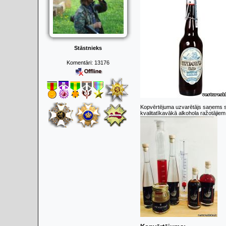
Stāstnieks
Komentāri:
13176
Kopvērtējuma uzvarētājs saņems sti
kvalitatīkavākā alkohola ražotājiem 