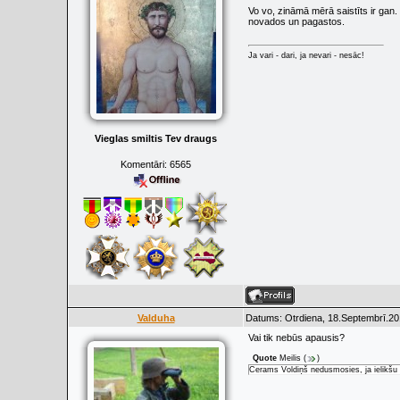
Vo vo, zināmā mērā saistīts ir gan.
novados un pagastos.
Ja vari - dari, ja nevari - nesāc!
Vieglas smiltis Tev draugs
Komentāri:
6565
Valduha
Datums: Otrdiena, 18.Septembrī.20
Vai tik nebūs apausis?
Quote
Meilis
(
)
Cerams Voldiņš nedusmosies, ja ielikšu 