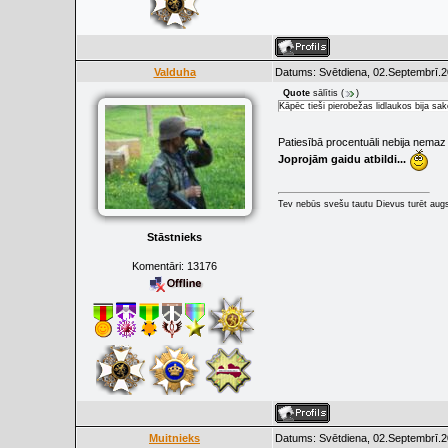
Valduha
Datums: Svētdiena, 02.Septembrī.2
Quote
sālītis
(
)
Kāpēc tieši pierobežas lidlaukos bija sak
Patiesībā procentuāli nebija nemaz 
Joprojām gaidu atbildi...
Tev nebūs svešu tautu Dievus turēt augs
Stāstnieks
Komentāri:
13176
Muitnieks
Datums: Svētdiena, 02.Septembrī.2