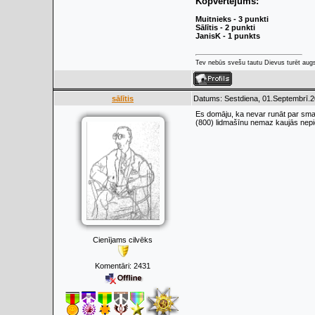
Kopvērtējums:
Muitnieks - 3 punkti
Sālītis - 2 punkti
JanisK - 1 punkts
Tev nebūs svešu tautu Dievus turēt augs
sālītis
Datums: Sestdiena, 01.Septembrī.2
Es domāju, ka nevar runāt par smag
(800) lidmašīnu nemaz kaujās nepie
Cienījams cilvēks
Komentāri:
2431