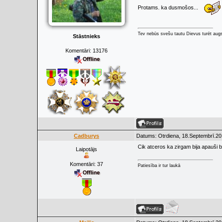
Protams. ka dusmošos...
Tev nebūs svešu tautu Dievus turēt augs
Stāstnieks
Komentāri:
13176
Cadburys
Datums: Otrdiena, 18.Septembrī.20
Cik atceros ka zirgam bija apauši b
Laipotājs
Komentāri:
37
Patiesība ir tur laukā