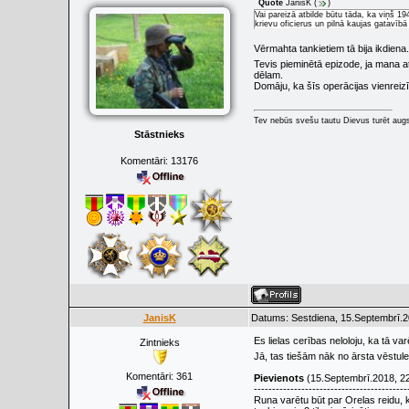
Quote
JanisK
(
)
Vai pareizā atbilde būtu tāda, ka viņš 1
krievu oficierus un pilnā kaujas gatavībā
Vērmahta tankietiem tā bija ikdiena.
Tevis pieminētā epizode, ja mana a
dēlam.
Domāju, ka šīs operācijas vienreiz
Tev nebūs svešu tautu Dievus turēt augs
Stāstnieks
Komentāri:
13176
JanisK
Datums: Sestdiena, 15.Septembrī.2
Es lielas cerības neloloju, ka tā var
Zintnieks
Jā, tas tiešām nāk no ārsta vēstule
Komentāri:
361
Pievienots
(15.Septembrī.2018, 2
------------------------------------------
Runa varētu būt par Orelas reidu, ku