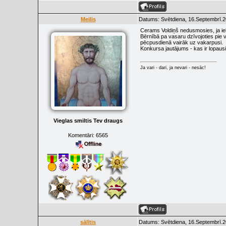
Meilis
Datums: Svētdiena, 16.Septembrī.2
Cerams Voldiņš nedusmosies, ja iel
Bērnībā pa vasaru dzīvojoties pie
pēcpusdienā vairāk uz vakarpusi.
Konkursa jautājums - kas ir lopaus
Ja vari - dari, ja nevari - nesāc!
Vieglas smiltis Tev draugs
Komentāri:
6565
sālītis
Datums: Svētdiena, 16.Septembrī.2