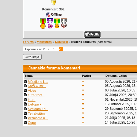
Komentāri:
361
Forums
»
Viskautkas
»
Konkursi
»
Rudens konkurss
(Kara tēma)
2
Lappuse
2
no
2
«
1
Jaunākie foruma komentāri
Tēma
Pāriet
Datums, Laiks
▼
05.Augustā.2026, 21:
Mūsdienu K...
▼
05.Augustā.2026, 16:
Karš Austr...
▼
03.Jūlijā.2026, 16:55
Video
▼
07.Jūnijā.2026, 20:59
Otrā front...
▼
01.Novembrī.2025, 1
Ikars
▼
16.Oktobrī.2025, 10:
Liellopu k...
▼
29.Septembrī.2025, 1
Sveicam Ze...
▼
20.Septembrī.2025, 1
Te rakstām...
▼
21.Jūlijā.2025, 08:18
Vērmahta u...
▼
14.Jūlijā.2025, 15:26
Cope