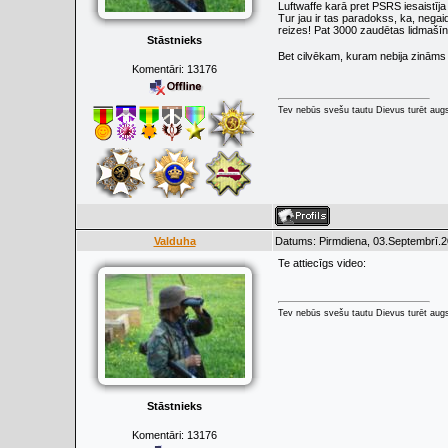
Luftwaffe karā pret PSRS iesaistīj
Tur jau ir tas paradokss, ka, nega
reizes! Pat 3000 zaudētas lidmašī
Stāstnieks
Bet cilvēkam, kuram nebija zināms s
Komentāri:
13176
Tev nebūs svešu tautu Dievus turēt augs
Valduha
Datums: Pirmdiena, 03.Septembrī.2
Te attiecīgs video:
Tev nebūs svešu tautu Dievus turēt augs
Stāstnieks
Komentāri:
13176