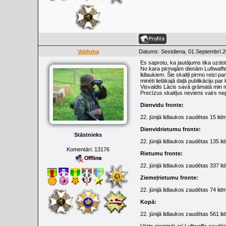
Valduha
Datums: Sestdiena, 01.Septembrī.2
Es saprotu, ka jautājums tika uzdo
No kara pirmajām dienām Luftwaffe 
lidlaukiem. Šie skaitļi pirmo reizi 
minēti lielākajā daļā publikāciju p
Visvaldis Lācis savā grāmatā min mīt
Precīzus skaitļus neviens vairs nepa
Dienvidu fronte:
22. jūnijā lidlaukos zaudētas 15 li
Dienvidrietumu fronte:
Stāstnieks
22. jūnijā lidlaukos zaudētas 135 l
Komentāri:
13176
Rietumu fronte:
22. jūnijā lidlaukos zaudētas 337 l
Ziemeļrietumu fronte:
22. jūnijā lidlaukos zaudētas 74 li
Kopā:
22. jūnijā lidlaukos zaudētas 561 l