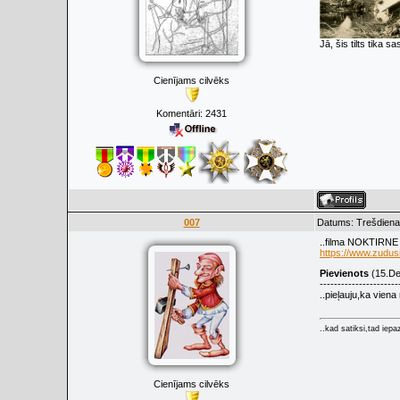
Jā, šis tilts tika
Cienījams cilvēks
Komentāri:
2431
007
Datums: Trešdiena
..filma NOKTIRNE
https://www.zudusil
Pievienots
(15.De
----------------------
..pieļauju,ka viena
..kad satiksi,tad iepaz
Cienījams cilvēks