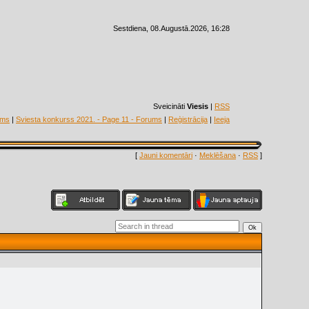
Sestdiena, 08.Augustā.2026, 16:28
Sveicināti
Viesis
|
RSS
ums
|
Sviesta konkurss 2021. - Page 11 - Forums
|
Reģistrācija
|
Ieeja
[
Jauni komentāri
·
Meklēšana
·
RSS
]