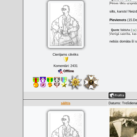
Pērses tilktu uzspridz
silts, karsts! Nei
Pievienots
(15.De
----------------------
Quote
Valduha
(
)
Vienīgā saistība, kas
nebūs domāta šī s
Cienījams cilvēks
Komentāri:
2431
sālītis
Datums: Trešdiena