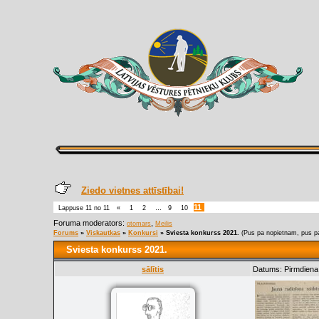
Ziedo vietnes attīstībai!
11
Lappuse
11
no
11
«
1
2
…
9
10
Foruma moderators:
,
otomars
Meilis
Forums
»
Viskautkas
»
Konkursi
»
Sviesta konkurss 2021.
(Pus pa nopietnam, pus p
Sviesta konkurss 2021.
sālītis
Datums: Pirmdiena