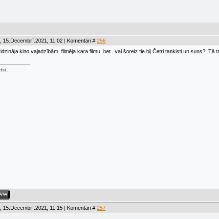
, 15.Decembrī.2021, 11:02 | Komentāri #
256
idzināja kino vajadzībām..filmēja kara filmu..bet...vai šoreiz tie bij Četri tankisti un suns?..Tā t
īsi..
, 15.Decembrī.2021, 11:15 | Komentāri #
257