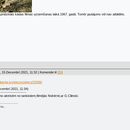
 saspridzināts kādas filmas uzņemšanas laikā 1967. gadā. Tomēr jautājums vēl nav atbildēts.
, 15.Decembrī.2021, 11:32 | Komentāri #
259
atvija.lv/objects/object/20588/
cembrī.2021, 11:34)
-----------------------
 no aktrisēm no tankistiem,filmējās Noktirnē,ar G.Cilinski.
īsi..