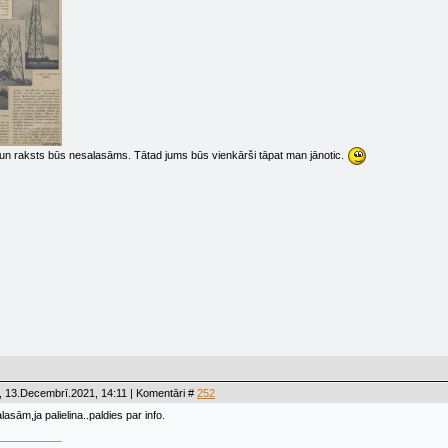
 un raksts būs nesalasāms. Tātad jums būs vienkārši tāpat man jānotic.
, 13.Decembrī.2021, 14:11 | Komentāri #
252
alasām,ja palielina..paldies par info.