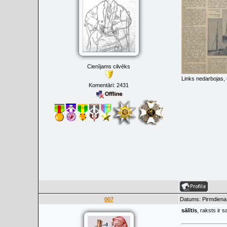
Cienījams cilvēks
Links nedarbojas,
Komentāri:
2431
007
Datums: Pirmdiena
sālītis
, raksts ir s