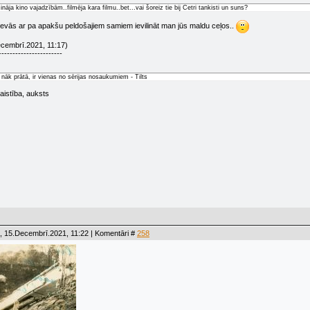
ināja kino vajadzībām..filmēja kara filmu..bet...vai šoreiz tie bij Četri tankisti un suns?
zdevās ar pa apakšu peldošajiem samiem ievilināt man jūs maldu ceļos..
cembrī.2021, 11:17)
-----------------------
 nāk prātā, ir vienas no sērijas nosaukumiem - Tilts
aistība, auksts
, 15.Decembrī.2021, 11:22 | Komentāri #
258