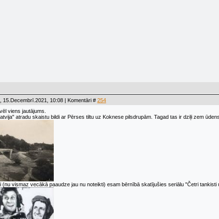
, 15.Decembrī.2021, 10:08 | Komentāri #
254
vēl viens jautājums.
atvija" atradu skaistu bildi ar Pērses tiltu uz Koknese pilsdrupām. Tagad tas ir dziļi zem ūde
i (nu vismaz vecākā paaudze jau nu noteikti) esam bērnībā skatījušies seriālu "Četri tankisti 