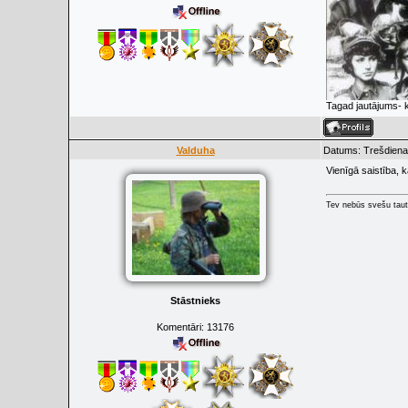
Tagad jautājums- 
Valduha
Datums: Trešdiena
Vienīgā saistība, 
Tev nebūs svešu taut
Stāstnieks
Komentāri:
13176