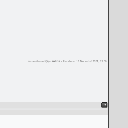
sālītis
Komentāru rediģēja
-
Pirmdiena, 13.Decembrī.2021, 13:58