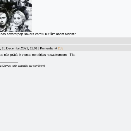
kāds savstarpējs sakars varētu būt šim abām bildēm?
, 15.Decembrī.2021, 11:01 | Komentāri #
255
kas nāk prātā, ir vienas no sērijas nosaukumiem - Tilts.
u Dievus turēt augstāk par savējiem!