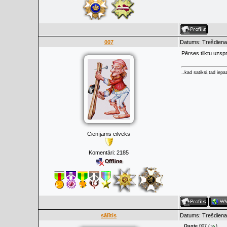
007
Datums: Trešdiena
Pērses tilktu uzspr
..kad satiksi,tad iepaz
Cienījams cilvēks
Komentāri:
2185
sālītis
Datums: Trešdiena
Quote
007
(
)