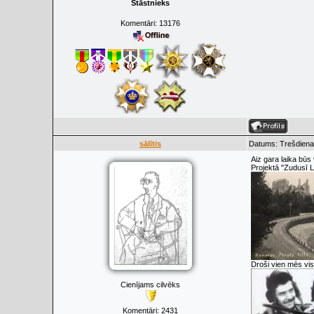
Stāstnieks
Komentāri:
13176
sālītis
Datums: Trešdiena
Aiz gara laika būs 
Projektā "Zudusī L
Droši vien mēs vis
Cienījams cilvēks
Komentāri:
2431