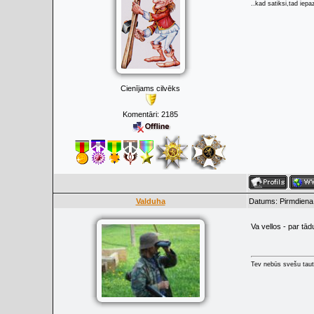
..kad satiksi,tad iepaz
Cienījams cilvēks
Komentāri:
2185
Valduha
Datums: Pirmdiena
Va vellos - par tā
Tev nebūs svešu taut