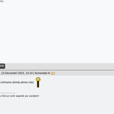
īsi..
, 13.Decembrī.2021, 14:14 | Komentāri #
253
du brīnumu dzirdu pirmo reizi.
u Dievus turēt augstāk par savējiem!