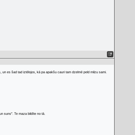
ns, un es šad tad iztēlojos, kā pa apakšu cauri tam dzelmē peld milzu sami.
un suns". Te maza bildīte no tā.