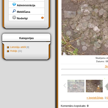
Administrācija
Meklēšana
Noderīgi
Kategorijas
Lietotāju attēli
[8]
Hobijs
[21]
Skatījumu s
Datums
: 0
Sk
« Iepriekšējais
|
6
Komentāru kopskaits
:
0