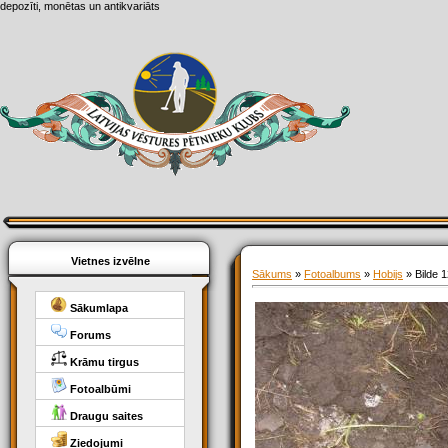
depozīti, monētas un antikvariāts
Vietnes izvēlne
Sākums
»
Fotoalbums
»
Hobijs
» Bilde 1
Sākumlapa
Forums
Krāmu tirgus
Fotoalbūmi
Draugu saites
Ziedojumi