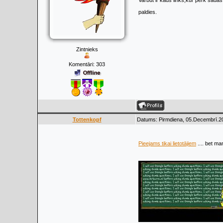
Varbūt ir kāds links,kur pērk šādas
paldies.
Zintnieks
Komentāri:
303
Tottenkopf
Datums: Pirmdiena, 05.Decembrī.20
Pieejams tikai lietotājiem
.... bet m