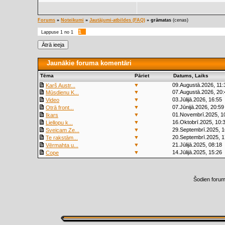
Forums
»
Noteikumi
»
Jautājumi-atbildes (FAQ)
»
grāmatas
(cenas)
1
Lappuse
1
no
1
Jaunākie foruma komentāri
Tēma
Pāriet
Datums, Laiks
▼
09.Augustā.2026, 11:
Karš Austr...
▼
07.Augustā.2026, 20:
Mūsdienu K...
▼
03.Jūlijā.2026, 16:55
Video
▼
07.Jūnijā.2026, 20:59
Otrā front...
▼
01.Novembrī.2025, 1
Ikars
▼
16.Oktobrī.2025, 10:
Liellopu k...
▼
29.Septembrī.2025, 1
Sveicam Ze...
▼
20.Septembrī.2025, 1
Te rakstām...
▼
21.Jūlijā.2025, 08:18
Vērmahta u...
▼
14.Jūlijā.2025, 15:26
Cope
Šodien foru