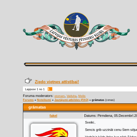
Ziedo vietnes attīstībai!
1
Lappuse
1
no
1
Foruma moderators:
,
,
otomars
Valduha
Meilis
Forums
»
Noteikumi
»
Jautājumi-atbildes (FAQ)
»
grāmatas
(cenas)
grāmatas
fakel
Datums: Pirmdiena, 05.Decembrī.20
Sveiki..
Sencis grib uzzināt cenu šiem sē