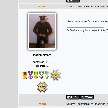
Aigars
Datums: Piektdiena, 24.Decembrī.2
Sveiciens visiem Ziemassvētku va
Ja Tev kaut ko gribās - padomā kāpēc Tev
Platīnmeistars
Komentāri:
1481
sgard
Datums: Piektdiena, 24.Decembrī.2