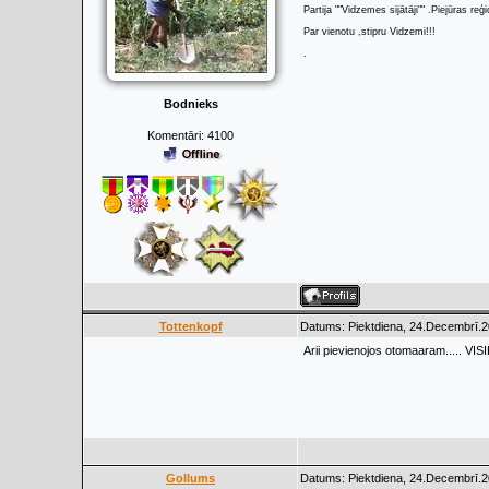
Partija ""Vidzemes sijātāji"" .Piejūras re
Par vienotu ,stipru Vidzemi!!!
.
Bodnieks
Komentāri:
4100
Tottenkopf
Datums: Piektdiena, 24.Decembrī.2
Arii pievienojos otomaaram...
Gollums
Datums: Piektdiena, 24.Decembrī.2