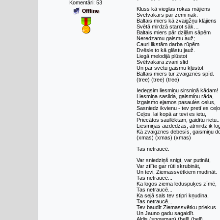
Komentāri:
53
Kluss kā vieglas rokas mājiens
Svētvakars pār zemi nāk.
Baltais miers kā zvaigžņu klājiens
Svētā mirdzā starot sāk…
Baltais miers pār dziļām sāpēm
Neredzamu gaismu auž;
Cauri likstām darba rūpēm
Dvēsle to kā glāstu jauž.
Liegā melodijā plūstot
Svētvakara zvani slīd
Un par svētu gaismu kļūstot
Baltais miers tur zvaigznēs spīd.
(tree) (tree) (tree)
Iedegsim liesmiņu sirsniņā kādam!
Liesmiņa sasilda, gaismiņu rāda,
Izgaismo ejamos pasaules celus,
Sasniedz ikvienu - tev pretī es ceļo
Ceļos, lai kopā ar tevi es ietu,
Priecātos saullēktam, gaidītu rietu..
Liesmiņas aizdedzas, atmirdz ik lo
Kā zvaigznes debesīs, gaismiņu d
(xmas) (xmas) (xmas)
Tas netraucē.
Var sniedziņš snigt, var putināt,
Var zīlīte gar rūti skrubināt,
Un tevi, Ziemassvētkiem mudināt.
Tas netraucē...
Ka logos ziema leduspuķes zīmē,
Tas netraucē...
Ka sejā sals tev stipri kņudina,
Tas netraucē...
Tev baudīt Ziemassvētku priekus
Un Jauno gadu sagaidīt.
Aldis (snowman) (bell) (bell)