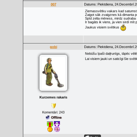
007
Datums: Piektdiena, 24.Decembrī.2
Ziemassvētku vakars kad satumst 
Zaigot sāk zvaigznes kā dimanta 
Spīd zelta mēness, mirdz sudraba
Ir bagāts ik viens, ja vien sirdī mīt 
Jaukus visiem svētkus
gobi
Datums: Piektdiena, 24.Decembrī.2
Nebūšu īpaši daiļrunīgs, tāpēc vēlē
Lai visiem jauki un saticīgi šie sv
Kurzemes rakaris
Komentāri:
243