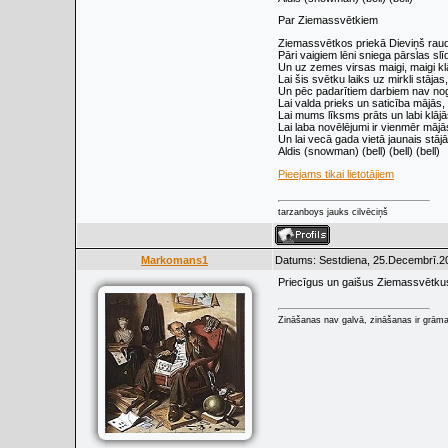
Par Ziemassvētkiem
Ziemassvētkos priekā Dieviņš rau
Pāri vaigiem lēni sniega pārslas slī
Un uz zemes virsas maigi, maigi kl
Lai šis svētku laiks uz mirkli stājas,
Un pēc padarītiem darbiem nav no
Lai valda prieks un saticība mājās,
Lai mums līksms prāts un labi klājā
Lai laba novēlējumi ir vienmēr mājā
Un lai vecā gada vietā jaunais stājā
Aldis (snowman) (bell) (bell) (bell)
Pieejams tikai lietotājiem
tarzanboys jauks cilvēciņš
Markomans1
Datums: Sestdiena, 25.Decembrī.20
Priecīgus un gaišus Ziemassvētku
Zināšanas nav galvā, zināšanas ir grāmat