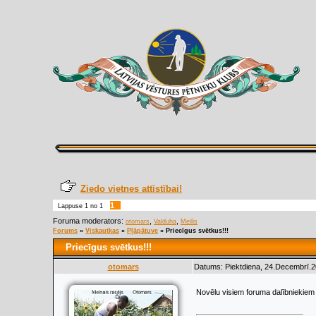
Ziedo vietnes attīstībai!
1
Lappuse
1
no
1
Foruma moderators:
,
,
otomars
Valduha
Meilis
Forums
»
Viskautkas
»
Pļāpātuve
»
Priecīgus svētkus!!!
Priecīgus svētkus!!!
otomars
Datums: Piektdiena, 24.Decembrī.2
Novēlu visiem foruma dalībniekiem