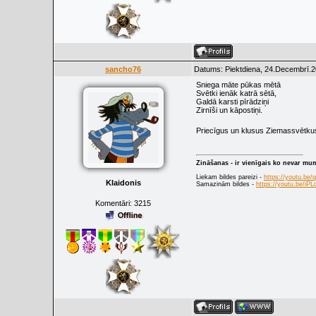
sancho76
Datums: Piektdiena, 24.Decembrī.2
Sniega māte pūkas mētā
Svētki ienāk katrā sētā,
Galdā karsti pīrādziņi
Zirnīši un kāpostiņi.
Priecīgus un klusus Ziemassvētk
Zināšanas - ir vienīgais ko nevar mu
Liekam bildes pareizi -
https://youtu.be
Klaidonis
Samazinām bildes -
https://youtu.be/i
Komentāri:
3215