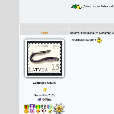
Baltas domas baltos ceļ
nēģis
Datums: Piektdiena, 24.Decembrī.2
Pievienojos pārējiem
Zemgales rakaris
Komentāri:
2879