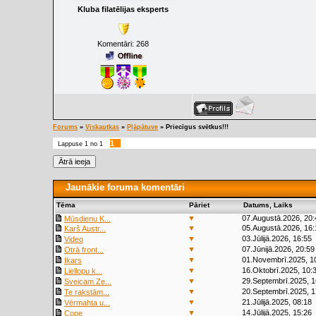
Kluba filatēlijas eksperts
Komentāri:
268
Forums
»
Viskautkas
»
Pļāpātuve
»
Priecīgus svētkus!!!
1
Lappuse
1
no
1
Jaunākie foruma komentāri
Tēma
Pāriet
Datums, Laiks
▼
07.Augustā.2026, 20:
Mūsdienu K...
▼
05.Augustā.2026, 16:
Karš Austr...
▼
03.Jūlijā.2026, 16:55
Video
▼
07.Jūnijā.2026, 20:59
Otrā front...
▼
01.Novembrī.2025, 1
Ikars
▼
16.Oktobrī.2025, 10:
Liellopu k...
▼
29.Septembrī.2025, 1
Sveicam Ze...
▼
20.Septembrī.2025, 1
Te rakstām...
▼
21.Jūlijā.2025, 08:18
Vērmahta u...
▼
14.Jūlijā.2025, 15:26
Cope