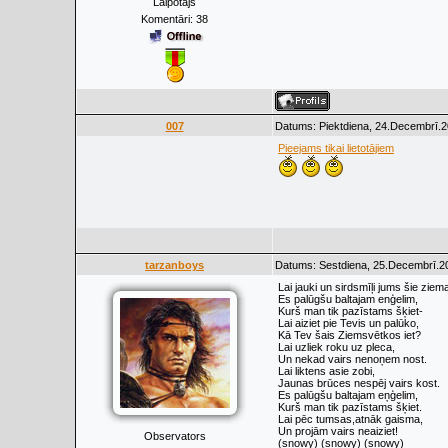
Laipotājs
Komentāri:
38
007
Datums: Piektdiena, 24.Decembrī.2
Pieejams tikai lietotājiem
tarzanboys
Datums: Sestdiena, 25.Decembrī.20
Lai jauki un sirdsmīļi jums šie ziem
Es palūgšu baltajam enģelim,
Kurš man tik pazīstams šķiet-
Lai aiziet pie Tevis un palūko,
Kā Tev šais Ziemsvētkos iet?
Lai uzliek roku uz pleca,
Un nekad vairs nenoņem nost.
Lai liktens asie zobi,
Jaunas brūces nespēj vairs kost.
Es palūgšu baltajam eņģelim,
Kurš man tik pazīstams šķiet.
Lai pēc tumsas,atnāk gaisma,
Un projām vairs neaiziet!
Observators
(snowy) (snowy) (snowy)