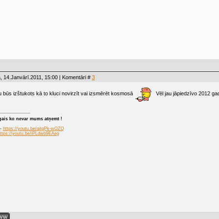
, 14.Janvārī.2011, 15:00 | Komentāri #
3
u būs izštukots kā to kluci novirzīt vai izsmērēt kosmosā
Vēl jau jāpiedzīvo 2012 g
īgais ko nevar mums atņemt !
 -
https://youtu.be/qjtgPk-wOZQ
ttps://youtu.be/iPLdwb9EAeg