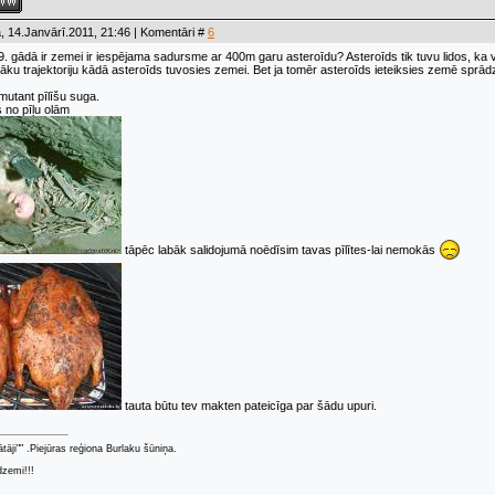
, 14.Janvārī.2011, 21:46 | Komentāri #
6
9. gādā ir zemei ir iespējama sadursme ar 400m garu asteroīdu? Asteroīds tik tuvu lidos, ka va
īzāku trajektoriju kādā asteroīds tuvosies zemei. Bet ja tomēr asteroīds ieteiksies zemē sp
mutant pīlīšu suga.
s no pīļu olām
tāpēc labāk salidojumā noēdīsim tavas pīlītes-lai nemokās
tauta būtu tev makten pateicīga par šādu upuri.
ātāji"" .Piejūras reģiona Burlaku šūniņa.
dzemi!!!