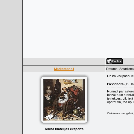
Markomans1
Datums: Sestdiena,
Un ko visi pasaules
Pievienots
(15.Ja
----------------------
Runājot par asteroī
biezāka un stabilā
ietriekties, cik l
operatīva, tad upu
Zināšanas nav galvā, 
Kluba filatēlijas eksperts