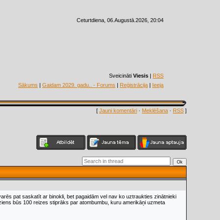
Ceturtdiena, 06.Augustā.2026, 20:04
Sveicināti
Viesis
|
RSS
Sākums
|
Gaidam 2029. gadu.. - Forums
|
Reģistrācija
|
Ieeja
[
Jauni komentāri
·
Meklēšana
·
RSS
]
rēs pat saskatīt ar binokli, bet pagaidām vel nav ko uztraukties zinātnieki
rādziens būs 100 reizes stiprāks par atombumbu, kuru amerikāņi uzmeta