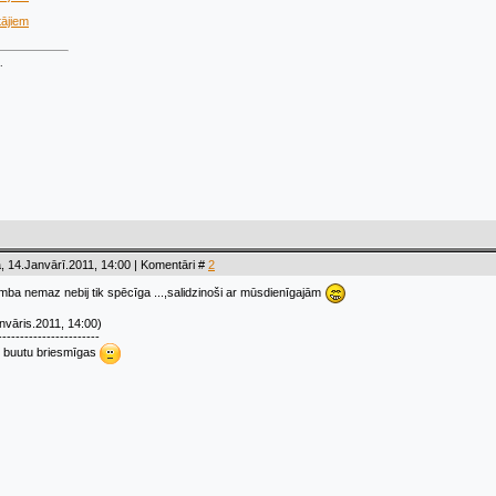
tājiem
.
, 14.Janvārī.2011, 14:00 | Komentāri #
2
ba nemaz nebij tik spēcīga ...,salidzinoši ar mūsdienīgajām
nvāris.2011, 14:00)
-----------------------
 buutu briesmīgas