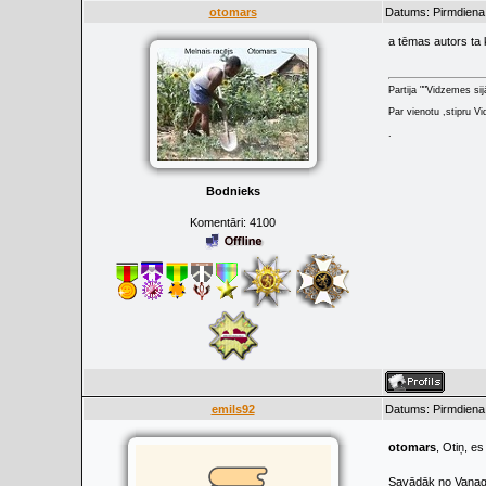
otomars
Datums: Pirmdiena,
a tēmas autors ta
Partija ""Vidzemes sij
Par vienotu ,stipru Vi
.
Bodnieks
Komentāri:
4100
emils92
Datums: Pirmdiena,
otomars
, Otiņ, e
Savādāk no Vanaga