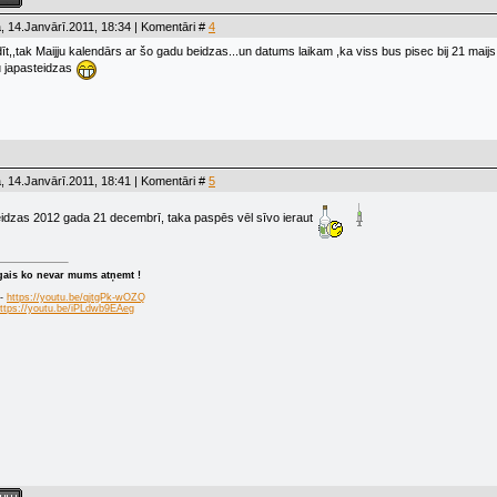
, 14.Janvārī.2011, 18:34 | Komentāri #
4
gaidīt,,tak Maijju kalendārs ar šo gadu beidzas...un datums laikam ,ka viss bus pisec bij 21 maijs.
u japasteidzas
, 14.Janvārī.2011, 18:41 | Komentāri #
5
eidzas 2012 gada 21 decembrī, taka paspēs vēl sīvo ieraut
īgais ko nevar mums atņemt !
 -
https://youtu.be/qjtgPk-wOZQ
ttps://youtu.be/iPLdwb9EAeg