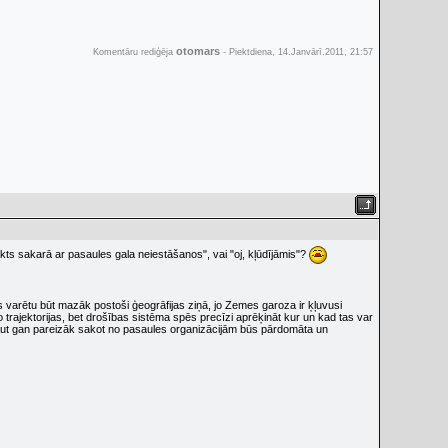
otomars
Komentāru rediģēja
-
Piektdiena, 14.Janvārī.2011, 21:57
likts sakarā ar pasaules gala neiestāšanos", vai "oj, kļūdījāmis"?
tas varētu būt mazāk postoši ģeogrāfijas ziņā, jo Zemes garoza ir ķļuvusi
 trajektorijas, bet drošības sistēma spēs precīzi aprēķināt kur un kad tas var
s, kaut gan pareizāk sakot no pasaules organizācijām būs pārdomāta un