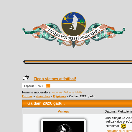
Ziedo vietnes attīstībai!
1
Lappuse
1
no
1
Foruma moderators:
,
,
otomars
Valduha
Meilis
Forums
»
Viskautkas
»
Pļāpātuve
»
Gaidam 2029. gadu..
Gaidam 2029. gadu..
Vanags
Datums: Piektdiena
Jūs zinājāt ka 202
vel izskaitļo prec
Hirosimai.
Pieejams tikai lieto