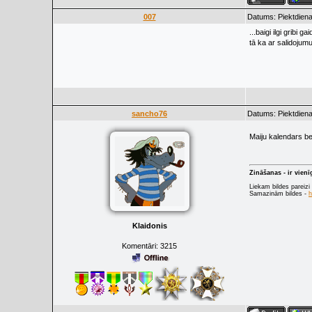
007
Datums: Piektdiena
...baigi ilgi gribi 
tā ka ar salidojum
sancho76
Datums: Piektdiena
Maiju kalendars b
Zināšanas - ir vien
Liekam bildes pareizi
Samazinām bildes -
h
Klaidonis
Komentāri:
3215