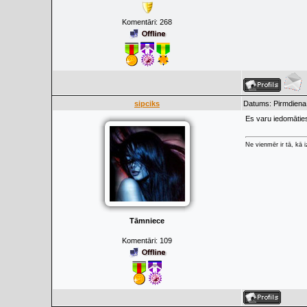
Komentāri:
268
sipciks
Datums: Pirmdiena,
Es varu iedomāties
Ne vienmēr ir tā, kā 
Tāmniece
Komentāri:
109