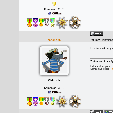
Komentāri:
2879
sancho76
Datums: Piektdiena
Līdz tam laikam ja
Zināšanas - ir vien
Liekam bildes pareizi
Samazinām bildes -
h
Klaidonis
Komentāri:
3215