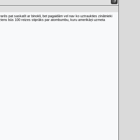
rēs pat saskatīt ar binokli, bet pagaidām vel nav ko uztraukties zinātnieki
rādziens būs 100 reizes stiprāks par atombumbu, kuru amerikāņi uzmeta