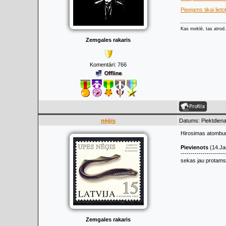
Pieejams tikai lieto
Kas meklē, tas atrod.
Zemgales rakaris
Komentāri:
766
nēģis
Datums: Piektdiena
Hirosimas atombum
Pievienots
(14.Ja
----------------------
sekas jau protams
Zemgales rakaris