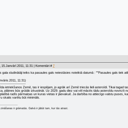
 15.Janvārī.2011, 11:31 | Komentāri #
7
 gala sludinātāji teiks ka pasaules gals neiestāsies noteiktā datumā : ""Pasaules gals tiek at
nvāris.2011, 11:31)
-----------------------
da ietriekšanos Zemē, tas ir iespējam, jo agrāk arī Zemē triecās lieli asteroīdi. Tikai tagad 
ka, plātnes būs grūtāk izkustināt. Uz 2029. gadu diez vai vēl mācēs tādu asteroīdu novirzīt no
ielā platībā radīs pārmaiņas un kuras vietas ir jāevakuē. Ja darbība no attiecīgo valstu puse
ru skaits varētu būt minimāls.
zināšanas ir grāmatās. Galvā ir jābūt tam, kur tās atrast.