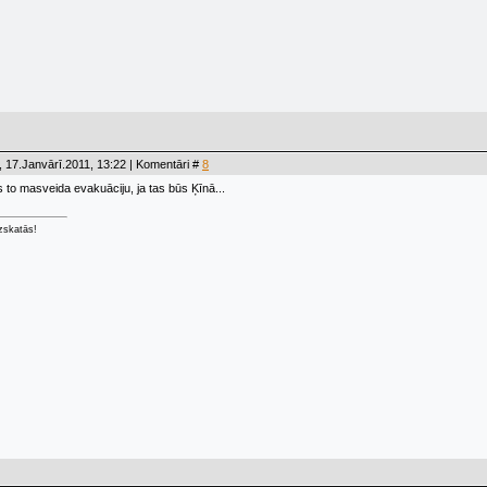
 17.Janvārī.2011, 13:22 | Komentāri #
8
 to masveida evakuāciju, ja tas būs Ķīnā...
izskatās!