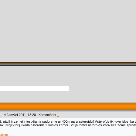
, 14.Janvārī.2011, 13:20 | Komentāri #
1
9. gādā ir zemei ir iespējama sadursme ar 400m garu asteroīdu? Asteroīds tik tuvu lidos, ka va
īzāku trajektoriju kādā asteroīds tuvosies zemei. Bet ja tomēr asteroīds ieteiksies zemē sp
tājiem