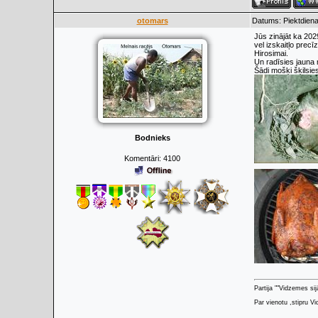
otomars
Datums: Piektdiena
Jūs zinājāt ka 202
vel izskaitļo prec
Hirosimai.
Un radīsies jauna 
Šādi mošķi šķilsie
Bodnieks
Komentāri:
4100
Partija ""Vidzemes sij
Par vienotu ,stipru Vi
.