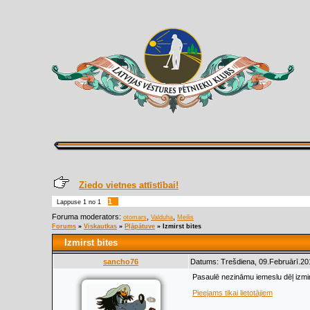
Ziedo vietnes attīstībai!
1
Lappuse
1
no
1
Foruma moderators:
,
,
otomars
Valduha
Meilis
Forums
»
Viskautkas
»
Pļāpātuve
»
Izmirst bites
Izmirst bites
sancho76
Datums: Trešdiena, 09.Februārī.20
Pasaulē nezināmu iemeslu dēļ izmir
Pieejams tikai lietotājiem