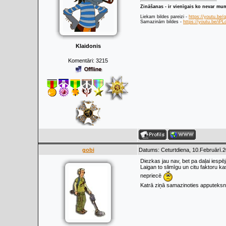
Zināšanas - ir vienīgais ko nevar mu
Liekam bildes pareizi -
https://youtu.be
Samazinām bildes -
https://youtu.be/i
Klaidonis
Komentāri:
3215
gobi
Datums: Ceturtdiena, 10.Februārī.2
Diezkas jau nav, bet pa daļai iespē
Laigan to slimīgu un citu faktoru ka
nepriecē
Katrā ziņā samazinoties apputeksnē