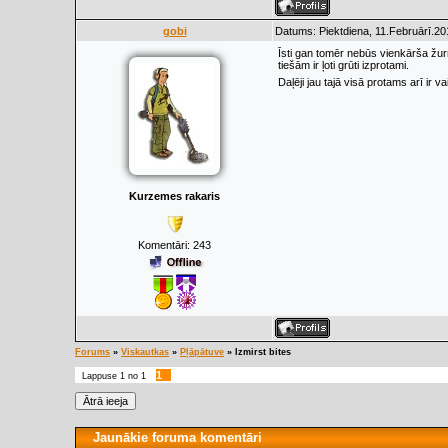
gobi
Datums: Piektdiena, 11.Februārī.20
Īsti gan tomēr nebūs vienkārša žurn
tiešām ir ļoti grūti izprotami.
Daļēji jau tajā visā protams arī ir vai
Kurzemes rakaris
Komentāri:
243
Forums
»
Viskautkas
»
Pļāpātuve
»
Izmirst bites
1
Lappuse
1
no
1
Jaunākie foruma komentāri