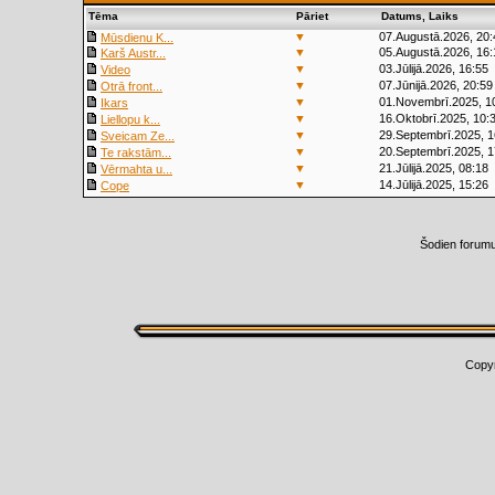
Tēma
Pāriet
Datums, Laiks
▼
07.Augustā.2026, 20:
Mūsdienu K...
▼
05.Augustā.2026, 16:
Karš Austr...
▼
03.Jūlijā.2026, 16:55
Video
▼
07.Jūnijā.2026, 20:59
Otrā front...
▼
01.Novembrī.2025, 1
Ikars
▼
16.Oktobrī.2025, 10:
Liellopu k...
▼
29.Septembrī.2025, 1
Sveicam Ze...
▼
20.Septembrī.2025, 1
Te rakstām...
▼
21.Jūlijā.2025, 08:18
Vērmahta u...
▼
14.Jūlijā.2025, 15:26
Cope
Šodien forum
Copy