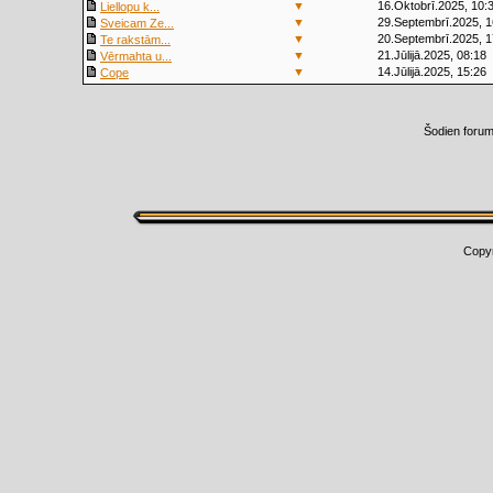
▼
16.Oktobrī.2025, 10:
Liellopu k...
▼
29.Septembrī.2025, 1
Sveicam Ze...
▼
20.Septembrī.2025, 1
Te rakstām...
▼
21.Jūlijā.2025, 08:18
Vērmahta u...
▼
14.Jūlijā.2025, 15:26
Cope
Šodien foru
Copy