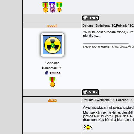
poooll
Datums: Svētdiena, 20.Februārī.201
You tube.com atrodami video, kuros 
piemirsis...
Latvijā nav bezdarbs, Latvijā vienkārši vis
Censonis
Komentāri:
80
Jānis
Datums: Svētdiena, 20.Februārī.201
Atvainojos,ka ar nokavēšanos,bet
Man savkār nav nevienas diemžēl bēr
jaatrod būtu,lai varētu palielīties!
draugiem. Kas bērnībā bija man ļoti