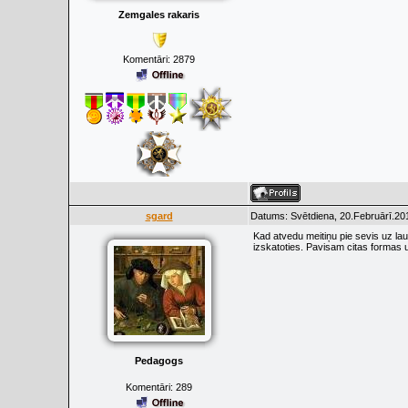
Zemgales rakaris
Komentāri:
2879
sgard
Datums: Svētdiena, 20.Februārī.201
Kad atvedu meitiņu pie sevis uz lau
izskatoties. Pavisam citas formas un
Pedagogs
Komentāri:
289