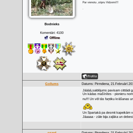
Par vienotu ,stipru Vidzemi!!!
.
Bodnieks
Komentāri:
4100
Gollums
Datums: Pirmdiena, 21.Februārī.201
Jāāāā,saldējums pavisam citttādi ga
Un kādas mašīnītes - pionieru nom
nu!!! Un vēl tās faņtiku krāšanas u
Un Spartakā pa desmit kapeikām varēj
Jāaaaa - zāle bija zaļāka un debesis
sgard
Datums: Pirmdiena, 21.Februārī.201