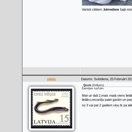
Varbūt citttiem ,
bērneļiem
šajā mūs
nēģis
Datums: Svētdiena, 20.Februārī.201
Quote
(
Gollums
)
šamējais ruņčuks
Man ar tādi 2,mats matā viens liel
lielāku,nevarēju paiet garām un pa
no 3 vai pat 2 gadiem viņu.Ik pa l