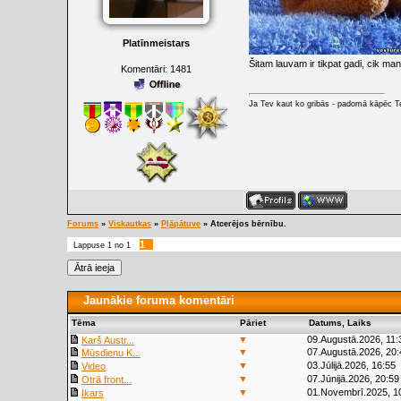
Platīnmeistars
Šitam lauvam ir tikpat gadi, cik ma
Komentāri:
1481
Ja Tev kaut ko gribās - padomā kāpēc Tev
Forums
»
Viskautkas
»
Pļāpātuve
»
Atcerējos bērnību.
1
Lappuse
1
no
1
Jaunākie foruma komentāri
Tēma
Pāriet
Datums, Laiks
▼
09.Augustā.2026, 11:
Karš Austr...
▼
07.Augustā.2026, 20:
Mūsdienu K...
▼
03.Jūlijā.2026, 16:55
Video
▼
07.Jūnijā.2026, 20:59
Otrā front...
▼
01.Novembrī.2025, 1
Ikars