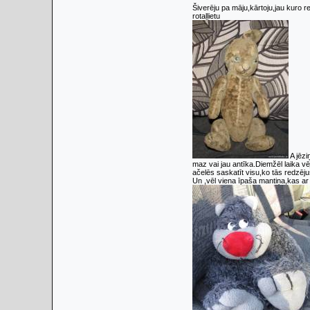
Šiverēju pa māju,kārtoju,jau kuro r
rotaļļietu
A jēzi
maz vai jau antīka.Diemžēl laika v
ačelēs saskatīt visu,ko tās redzēj
Un ,vēl viena īpaša mantiņa,kas a