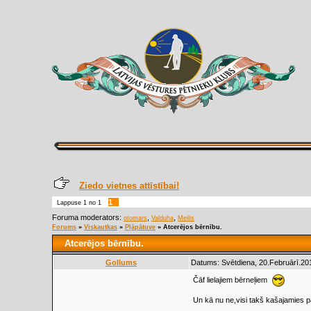
Ziedo vietnes attīstībai!
1
Lappuse
1
no
1
Foruma moderators:
,
,
otomars
Valduha
Meilis
Forums
»
Viskautkas
»
Pļāpātuve
»
Atcerējos bērnību.
Atcerējos bērnību.
Gollums
Datums: Svētdiena, 20.Februārī.201
Čāf lielajiem bērneļiem
Un kā nu ne,visi takš kašajamies pa