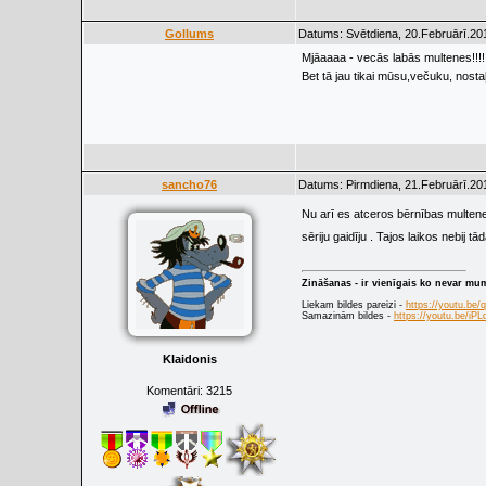
Gollums
Datums: Svētdiena, 20.Februārī.201
Mjāaaaa - vecās labās multenes!!!!!
Bet tā jau tikai mūsu,večuku, nosta
sancho76
Datums: Pirmdiena, 21.Februārī.201
Nu arī es atceros bērnības multenes
sēriju gaidīju . Tajos laikos nebij t
Zināšanas - ir vienīgais ko nevar mu
Liekam bildes pareizi -
https://youtu.be
Samazinām bildes -
https://youtu.be/i
Klaidonis
Komentāri:
3215