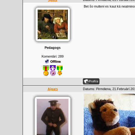
Bet šo multeni es kaut kā neatmino
Pedagogs
Komentāri:
289
Aigars
Datums: Pirmdiena, 21.Februārī.201