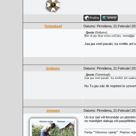
Tottenkopf
Datums: Pirmdiena, 21.Februārī.201
Quote
(
Gollums
)
Bet tā jau tikai mūsu,večuku, nostaļģija
Jaa jaa veel pasaki, ka smiltis arii
Gollums
Datums: Pirmdiena, 21.Februārī.201
Quote
(
Tottenkopf
)
Jaa jaa veel pasaki, ka smiltis arii saak
Nu Tu jau sāc tik nopietni to uztvert 
otomars
Datums: Pirmdiena, 21.Februārī.201
Un kur tad vēl limonāde un plombīr
no manējām dabuja vēl paspēlēties
Partija ""Vidzemes sijātāji"" .Piejūras re