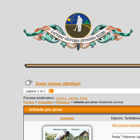
Ziedo vietnes attīstībai!
1
Lappuse
1
no
1
Foruma moderators:
,
,
otomars
Valduha
Meilis
Forums
»
Viskautkas
»
Pļāpātuve
»
Izklaide pie jūras
(Kaitborda sezona)
Izklaide pie jūras
otomars
Datums: Svētdiena,
http://www.youtub
Partija ""Vidzemes sij