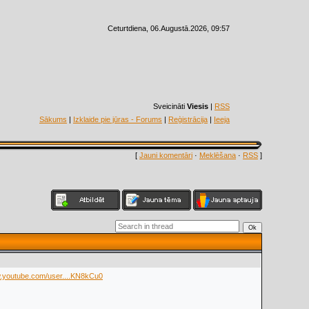
Ceturtdiena, 06.Augustā.2026, 09:57
Sveicināti
Viesis
|
RSS
Sākums
|
Izklaide pie jūras - Forums
|
Reģistrācija
|
Ieeja
[
Jauni komentāri
·
Meklēšana
·
RSS
]
w.youtube.com/user....KN8kCu0