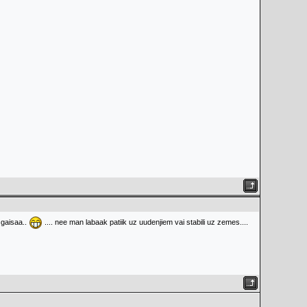
 gaisaa..
.... nee man labaak patiik uz uudenjiem vai stabili uz zemes....