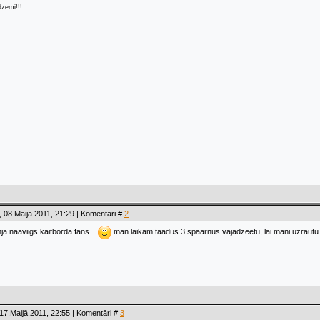
dzemi!!!
 08.Maijā.2011, 21:29 | Komentāri #
2
ja naaviigs kaitborda fans...
man laikam taadus 3 spaarnus vajadzeetu, lai mani uzrautu
17.Maijā.2011, 22:55 | Komentāri #
3