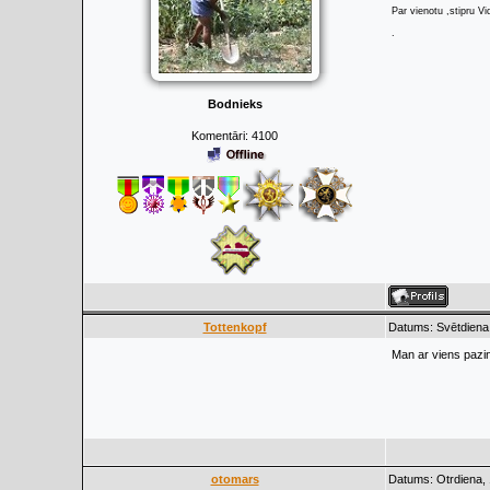
Par vienotu ,stipru Vi
.
Bodnieks
Komentāri:
4100
Tottenkopf
Datums: Svētdiena,
Man ar viens pazin
otomars
Datums: Otrdiena, 