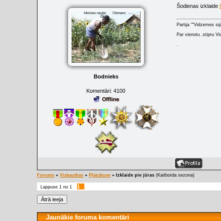
Šodienas izklaide
Partija ""Vidzemes sij
Par vienotu ,stipru Vi
.
Bodnieks
Komentāri:
4100
Forums
»
Viskautkas
»
Pļāpātuve
»
Izklaide pie jūras
(Kaitborda sezona)
1
Lappuse
1
no
1
Jaunākie foruma komentāri