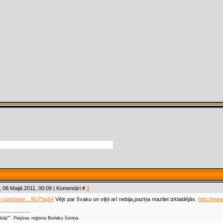
 08.Maijā.2011, 00:09 | Komentāri #
1
e.com/user....9U7SgS4
Vējs par švaku un viļņi arī nebija,paziņa mazliet izklaidējās.
http://ww
ātāji"" .Piejūras reģiona Burlaku šūniņa.