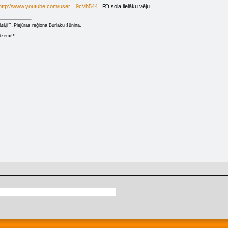
http://www.youtube.com/user....9cVh544
. Rīt sola lielāku vēju.
ātāji"" .Piejūras reģiona Burlaku šūniņa.
dzemi!!!