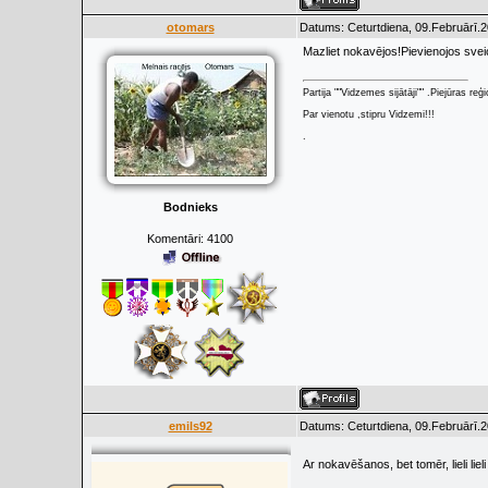
otomars
Datums: Ceturtdiena, 09.Februārī.2
Mazliet nokavējos!Pievienojos svei
Partija ""Vidzemes sijātāji"" .Piejūras re
Par vienotu ,stipru Vidzemi!!!
.
Bodnieks
Komentāri:
4100
emils92
Datums: Ceturtdiena, 09.Februārī.2
Ar nokavēšanos, bet tomēr, lieli liel