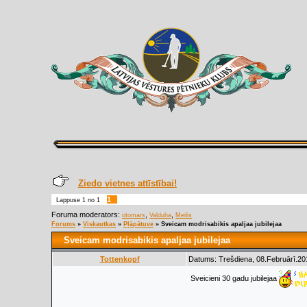
Ziedo vietnes attīstībai!
1
Lappuse
1
no
1
Foruma moderators:
,
,
otomars
Valduha
Meilis
Forums
»
Viskautkas
»
Pļāpātuve
»
Sveicam modrisabikis apaljaa jubilejaa
Sveicam modrisabikis apaljaa jubilejaa
Tottenkopf
Datums: Trešdiena, 08.Februārī.20
Sveicieni 30 gadu jubilejaa