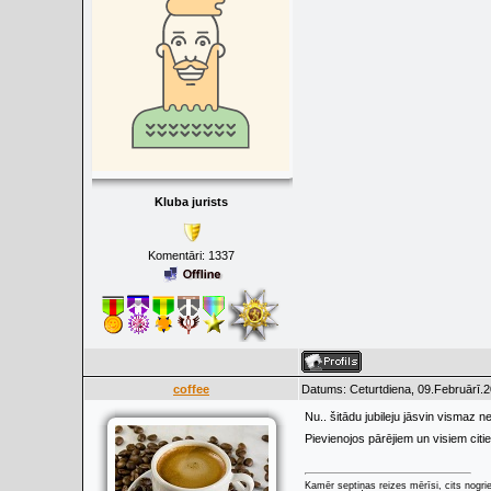
Kluba jurists
Komentāri:
1337
coffee
Datums: Ceturtdiena, 09.Februārī.2
Nu.. šitādu jubileju jāsvin vismaz n
Pievienojos pārējiem un visiem citi
Kamēr septiņas reizes mērīsi, cits nogrie