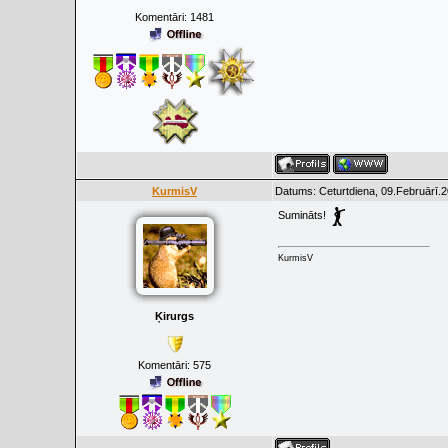
Komentāri:
1481
KurmisV
Datums: Ceturtdiena, 09.Februārī.2
Sumināts!
KurmisV
Ķirurgs
Komentāri:
575