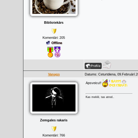
Bibliotekārs
Komentāri:
205
Vanags
Datums: Ceturtdiena, 09.Februārī.2
Apsveicu!!
Kas meklē, tas atrod..
Zemgales rakaris
Komentāri:
766