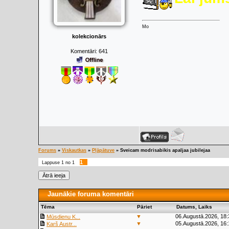
Mo
kolekcionārs
Komentāri:
641
Forums
»
Viskautkas
»
Pļāpātuve
»
Sveicam modrisabikis apaljaa jubilejaa
1
Lappuse
1
no
1
Jaunākie foruma komentāri
Tēma
Pāriet
Datums, Laiks
▼
06.Augustā.2026, 18:
Mūsdienu K...
▼
05.Augustā.2026, 16:
Karš Austr...