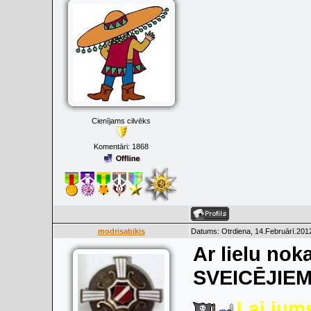
Cienījams cilvēks
Komentāri:
1868
modrisabikis
Datums: Otrdiena, 14.Februārī.2012
Ar lielu no
SVEICĒJIEM
Lai jums