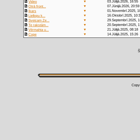
▼
03.Jūlijā.2026, 16:55
Video
▼
07.Jūnijā.2026, 20:59
Otrā front...
▼
01.Novembrī.2025, 1
Ikars
▼
16.Oktobrī.2025, 10:
Liellopu k...
▼
29.Septembrī.2025, 1
Sveicam Ze...
▼
20.Septembrī.2025, 1
Te rakstām...
▼
21.Jūlijā.2025, 08:18
Vērmahta u...
▼
14.Jūlijā.2025, 15:26
Cope
Š
Copy