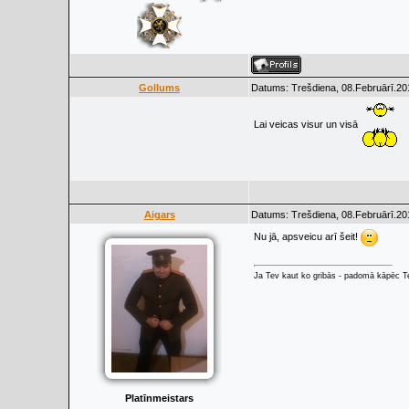
Gollums
Datums: Trešdiena, 08.Februārī.20
Lai veicas visur un visā
Aigars
Datums: Trešdiena, 08.Februārī.20
Nu jā, apsveicu arī šeit!
Ja Tev kaut ko gribās - padomā kāpēc Tev
Platīnmeistars