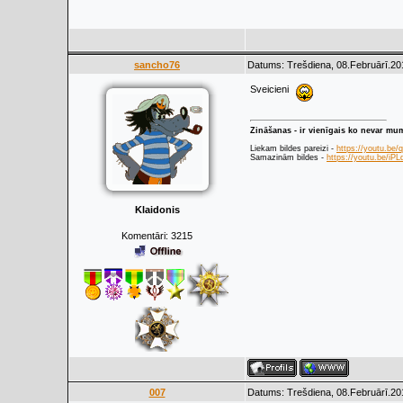
sancho76
Datums: Trešdiena, 08.Februārī.20
Sveicieni
Zināšanas - ir vienīgais ko nevar mu
Liekam bildes pareizi -
https://youtu.be
Samazinām bildes -
https://youtu.be/i
Klaidonis
Komentāri:
3215
007
Datums: Trešdiena, 08.Februārī.20