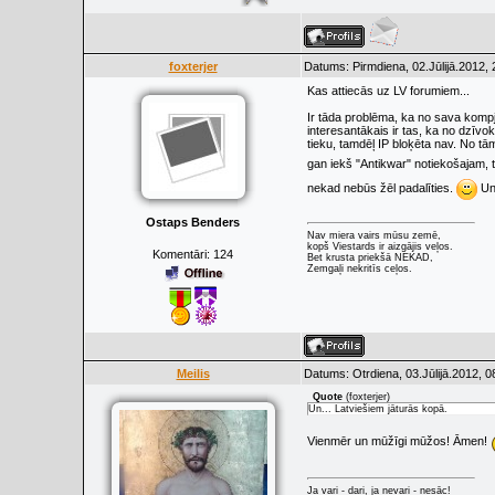
foxterjer
Datums: Pirmdiena, 02.Jūlijā.2012,
Kas attiecās uz LV forumiem...
Ir tāda problēma, ka no sava kompja
interesantākais ir tas, ka no dzī
tieku, tamdēļ IP bloķēta nav. No tā
gan iekš "Antikwar" notiekošajam, 
nekad nebūs žēl padalīties.
Un.
Ostaps Benders
Nav miera vairs mūsu zemē,
kopš Viestards ir aizgājis veļos.
Komentāri:
124
Bet krusta priekšā NEKAD,
Zemgaļi nekritīs ceļos.
Meilis
Datums: Otrdiena, 03.Jūlijā.2012, 0
Quote
(
foxterjer
)
Un... Latviešiem jāturās kopā.
Vienmēr un mūžīgi mūžos! Āmen!
Ja vari - dari, ja nevari - nesāc!