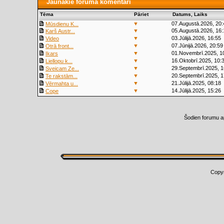
Jaunākie foruma komentāri
Tēma
Pāriet
Datums, Laiks
▼
07.Augustā.2026, 20:
Mūsdienu K...
▼
05.Augustā.2026, 16:
Karš Austr...
▼
03.Jūlijā.2026, 16:55
Video
▼
07.Jūnijā.2026, 20:59
Otrā front...
▼
01.Novembrī.2025, 1
Ikars
▼
16.Oktobrī.2025, 10:
Liellopu k...
▼
29.Septembrī.2025, 1
Sveicam Ze...
▼
20.Septembrī.2025, 1
Te rakstām...
▼
21.Jūlijā.2025, 08:18
Vērmahta u...
▼
14.Jūlijā.2025, 15:26
Cope
Šodien forumu a
Copy