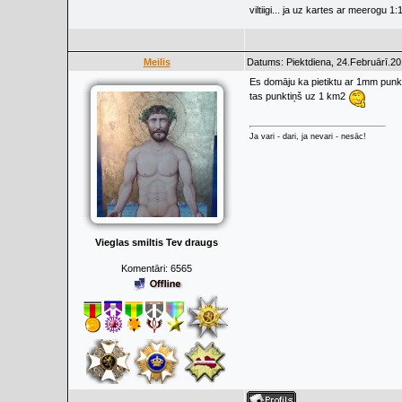
viltiigi... ja uz kartes ar meerogu 
Meilis
Datums: Piektdiena, 24.Februārī.20
Es domāju ka pietiktu ar 1mm punktu
tas punktiņš uz 1 km2
Ja vari - dari, ja nevari - nesāc!
Vieglas smiltis Tev draugs
Komentāri:
6565