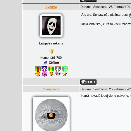
bykova
Datums: Sestdiena, 25.Februārī.20
Aigars
, Senlatviešu platīna rotas
Ideja laba tikai, kurš to visu uzņem
Latgales rakaris
Komentāri:
700
Scorpinox
Datums: Sestdiena, 25.Februārī.20
Katrā novadā ieceļ vienu galveno, k