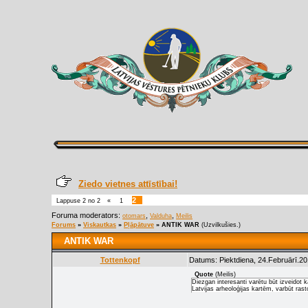
Ziedo vietnes attīstībai!
2
Lappuse
2
no
2
«
1
Foruma moderators:
,
,
otomars
Valduha
Meilis
Forums
»
Viskautkas
»
Pļāpātuve
»
ANTIK WAR
(Uzvilkušies.)
ANTIK WAR
Tottenkopf
Datums: Piektdiena, 24.Februārī.20
Quote
(
Meilis
)
Diezgan interesanti varētu būt izveidot 
Latvijas arheoloģijas kartēm, varbūt rast