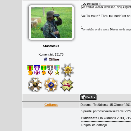
Quote
paligs
(
)
Viri varbut kadam interesee, cirvji,zirgl
Vai Tu traks? Tādu tak nedrīkst ne p
Tev nebūs svešu tautu Dievus turēt augs
Stāstnieks
Komentāri:
13176
Gollums
Datums: Trešdiena, 15.Oktobrī.201
Sprādzi pārdosi vai liksi izsolē ???
Pievienots
(15.Oktobris.2014, 21:
------------------------------------------
Roķeni es domāju.