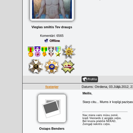
Vieglas smiltis Tev draugs
Komentāri:
6565
foxterjer
Datums: Otrdiena, 03.Jūlijā.2012, 2
Meilis
,
Starp citu... Mums ir kopīgi paziņas,
Nav miera vairs mūsu zemē,
kopš Viestards ir aizgājis veļos.
Bet krusta priekšā NEKAD,
Zemgaļi nekritīs ceļos.
Ostaps Benders