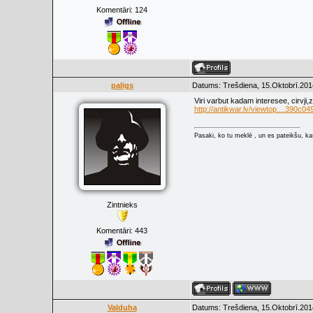
Komentāri:
124
paligs
Datums: Trešdiena, 15.Oktobrī.201
Viri varbut kadam interesee, cirvji,
http://antikwar.lv/viewtop....390c04
Pasaki, ko tu meklē , un es pateikšu, kas
Zintnieks
Komentāri:
443
Valduha
Datums: Trešdiena, 15.Oktobrī.201