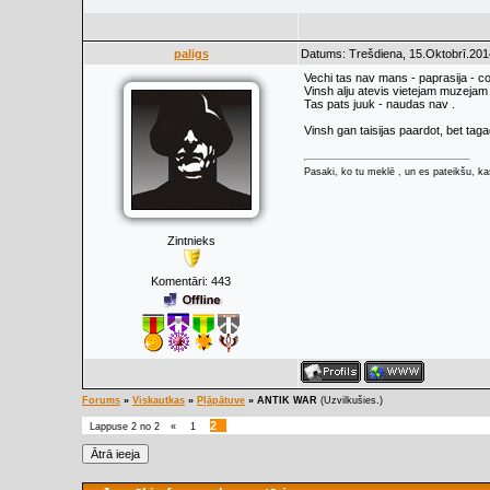
paligs
Datums: Trešdiena, 15.Oktobrī.201
Vechi tas nav mans - paprasija - c
Vinsh alju atevis vietejam muzejam 
Tas pats juuk - naudas nav .
Vinsh gan taisijas paardot, bet tag
Pasaki, ko tu meklē , un es pateikšu, kas
Zintnieks
Komentāri:
443
Forums
»
Viskautkas
»
Pļāpātuve
»
ANTIK WAR
(Uzvilkušies.)
2
Lappuse
2
no
2
«
1