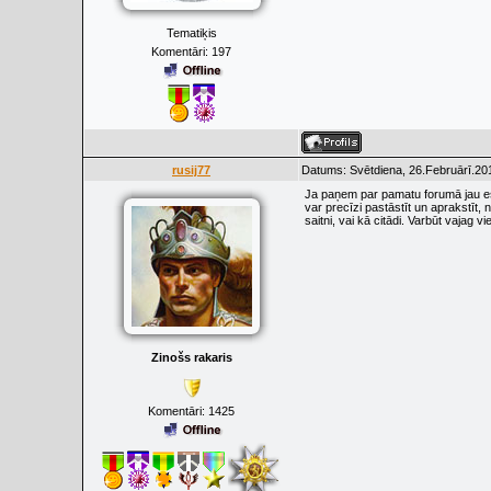
Tematiķis
Komentāri:
197
rusij77
Datums: Svētdiena, 26.Februārī.20
Ja paņem par pamatu forumā jau eso
var precīzi pastāstīt un aprakstīt,
saitni, vai kā citādi. Varbūt vajag 
Zinošs rakaris
Komentāri:
1425