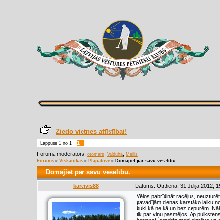
Ziedo vietnes attīstībai!
1
Lappuse
1
no
1
Foruma moderators:
,
,
otomars
Valduha
Meilis
Forums
»
Viskautkas
»
Pļāpātuve
»
Domājiet par savu veselību.
Domājiet par savu veselību.
kareivis88
Datums: Otrdiena, 31.Jūlijā.2012, 1
Vēlos pabrīdināt racējus, neuzturētie
pavadījām dienas karstāko laiku no 1
buki kā ne kā un bez cepurēm. Nāko
tik par viņu pasmējos. Ap pulkstens