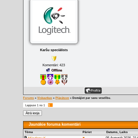
Karšu speciālists
Komentāri:
423
Forums
»
Viskautkas
»
Pļāpātuve
»
Domājiet par savu veselību.
1
Lappuse
1
no
1
Jaunākie foruma komentāri
Tēma
Pāriet
Datums, Laiks
▼
05.Augustā.2026, 21: