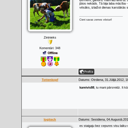
ķermenī, gandrīz mani aizrāva uz sl
jūtos nekāds. Tā bija laba mācība -
vēsāks, izlaižot dienas karstākās 
Cieni savas zemes vēsturi!
Zintnieks
Komentāri:
348
Tottenkopf
Datums: Otrdiena, 31.Jūlijā.2012, 1
kareivis88
, tu mani pārsreidz. It k
logitech
Datums: Sestdiena, 04.Augustā.201
es staigaju bez cepures visu laiku