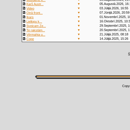
Mūsdienu K...
▼
05.Augustā.2026, 16:
Karš Austr...
▼
03.Jūlijā.2026, 16:55
Video
▼
07.Jūnijā.2026, 20:59
Otrā front...
▼
01.Novembrī.2025, 1
Ikars
▼
16.Oktobrī.2025, 10:
Liellopu k...
▼
29.Septembrī.2025, 1
Sveicam Ze...
▼
20.Septembrī.2025, 1
Te rakstām...
▼
21.Jūlijā.2025, 08:18
Vērmahta u...
▼
14.Jūlijā.2025, 15:26
Cope
Š
Copy