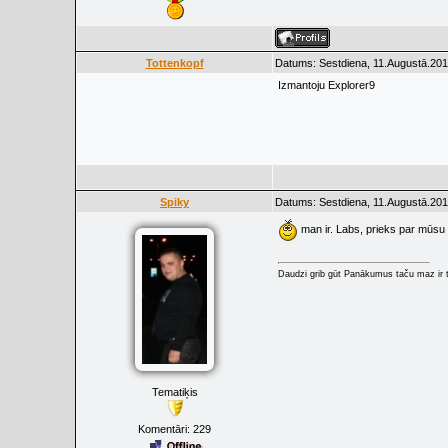
Tottenkopf
Datums: Sestdiena, 11.Augustā.201
Izmantoju Explorer9
Spiky
Datums: Sestdiena, 11.Augustā.201
man ir. Labs, prieks par mūsu 
Daudzi grib gūt Panākumus taču maz ir t
Tematiķis
Komentāri:
229