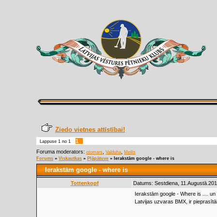
Ziedo vietnes attīstībai!
1
Lappuse
1
no
1
Foruma moderators:
,
,
otomars
Valduha
Meilis
Forums
»
Viskautkas
»
Pļāpātuve
»
Ierakstām google - where is
Ierakstām google - where is
Tottenkopf
Datums: Sestdiena, 11.Augustā.201
Ierakstām google - Where is .... un
Latvijas uzvaras BMX, ir pieprasīt