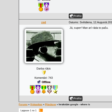
zed
Datums: Svētdiena, 12.Augustā.201
Jā, super! Man arī rāda to pašu.
Darba rūķis
Komentāri:
743
Forums
»
Viskautkas
»
Pļāpātuve
»
Ierakstām google - where is
1
Lappuse
1
no
1