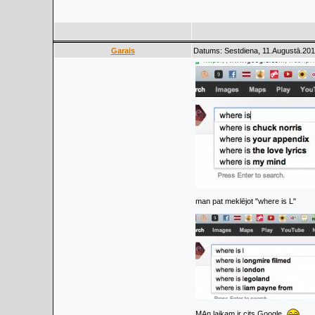
Garais
Datums: Sestdiena, 11.Augustā.201
man pat meklējot "where is L"
MAn laikam ir cits Google.