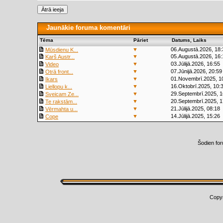
Jaunākie foruma komentāri
Tēma
Pāriet
Datums, Laiks
▼
06.Augustā.2026, 18:
Mūsdienu K...
▼
05.Augustā.2026, 16:
Karš Austr...
▼
03.Jūlijā.2026, 16:55
Video
▼
07.Jūnijā.2026, 20:59
Otrā front...
▼
01.Novembrī.2025, 1
Ikars
▼
16.Oktobrī.2025, 10:
Liellopu k...
▼
29.Septembrī.2025, 1
Sveicam Ze...
▼
20.Septembrī.2025, 1
Te rakstām...
▼
21.Jūlijā.2025, 08:18
Vērmahta u...
▼
14.Jūlijā.2025, 15:26
Cope
Šodien fo
Copy