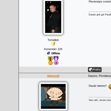
Pievienojos sveicē
Daudzi grib gūt Panā
Tematiķis
Komentāri:
229
Velnins25
Datums: Pirmdiena,
Daudz laimes!!
Varu rakt, nevaru ner