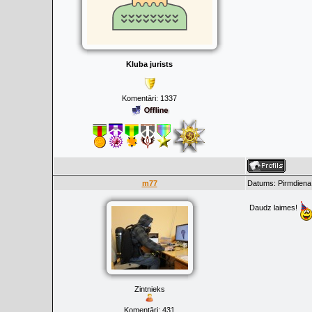
Kluba jurists
Komentāri:
1337
m77
Datums: Pirmdiena,
Daudz laimes!
Zintnieks
Komentāri:
431