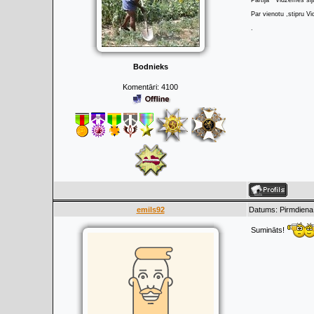
Partija ""Vidzemes sij
Par vienotu ,stipru Vi
.
Bodnieks
Komentāri:
4100
emils92
Datums: Pirmdiena,
Sumināts!