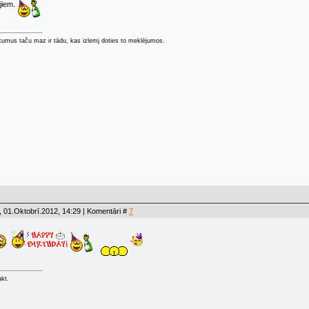
jiem.
kumus taču maz ir tādu, kas izlemj doties to meklējumos.
 01.Oktobrī.2012, 14:29 | Komentāri #
7
akt.