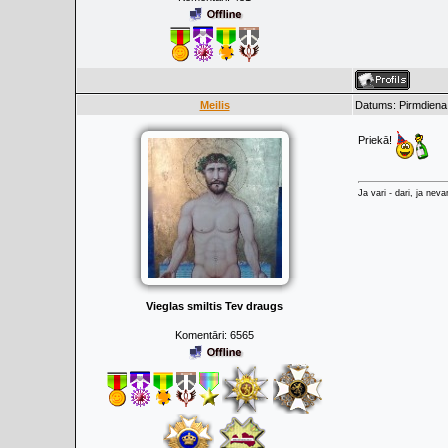
Meilis
Datums: Pirmdiena,
Priekā!
Ja vari - dari, ja neva
Vieglas smiltis Tev draugs
Komentāri:
6565