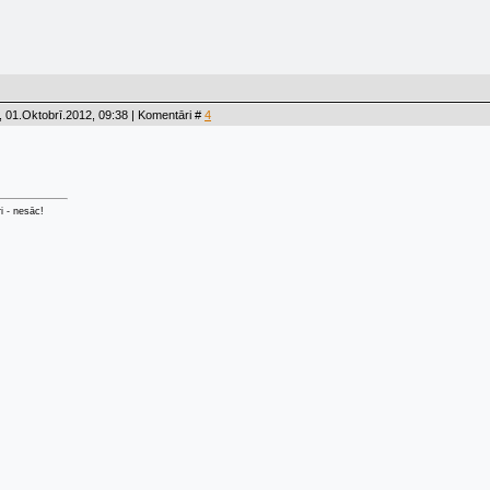
 01.Oktobrī.2012, 09:38 | Komentāri #
4
ri - nesāc!