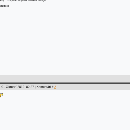
ātāji"" .Piejūras reģiona Burlaku šūniņa.
dzemi!!!
 01.Oktobrī.2012, 02:27 | Komentāri #
2