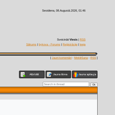
Sestdiena, 08.Augustā.2026, 01:46
Sveicināti
Viesis
|
RSS
Sākums
|
bykova - Forums
|
Reģistrācija
|
Ieeja
[
Jauni komentāri
·
Meklēšana
·
RSS
]