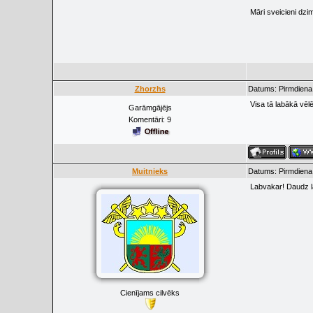
Māri sveicieni dzi
Zhorzhs
Datums: Pirmdiena,
Visa tā labākā vēlē
Garāmgājējs
Komentāri:
9
Muitnieks
Datums: Pirmdiena,
Labvakar! Daudz l
Cienījams cilvēks