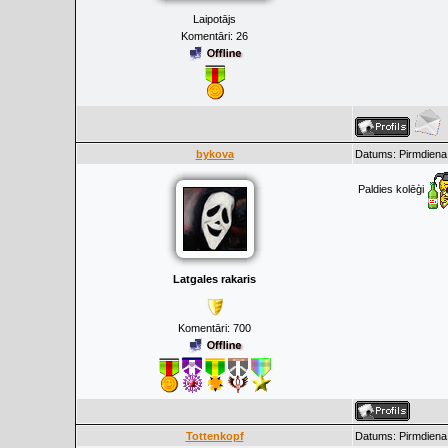
Laipotājs
Komentāri:
26
bykova
Datums: Pirmdiena,
Paldies kolēģi
Latgales rakaris
Komentāri:
700
Tottenkopf
Datums: Pirmdiena,