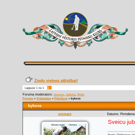
Ziedo vietnes attīstībai!
1
Lappuse
1
no
1
Foruma moderators:
,
,
otomars
Valduha
Meilis
Forums
»
Viskautkas
»
Pļāpātuve
»
bykova
bykova
otomars
Datums: Pirmdiena,
Sveicu jubi