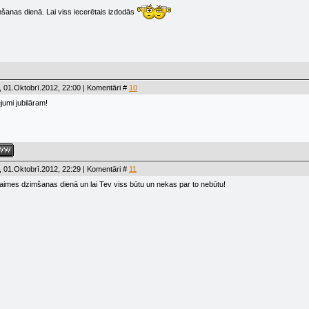
mšanas dienā. Lai viss iecerētais izdodās
 01.Oktobrī.2012, 22:00 | Komentāri #
10
jumi jubilāram!
 01.Oktobrī.2012, 22:29 | Komentāri #
11
aimes dzimšanas dienā un lai Tev viss būtu un nekas par to nebūtu!