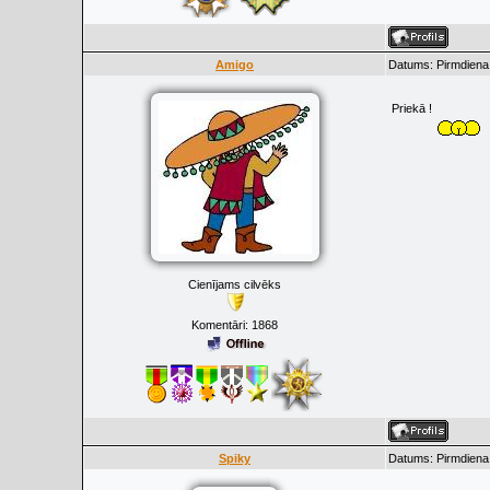
Amigo
Datums: Pirmdiena,
Priekā !
Cienījams cilvēks
Komentāri:
1868
Spiky
Datums: Pirmdiena,