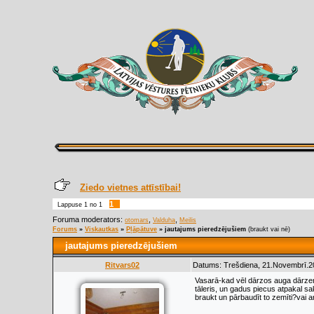
Ziedo vietnes attīstībai!
1
Lappuse
1
no
1
Foruma moderators:
,
,
otomars
Valduha
Meilis
Forums
»
Viskautkas
»
Pļāpātuve
»
jautajums pieredzējušiem
(braukt vai nē)
jautajums pieredzējušiem
Ritvars02
Datums: Trešdiena, 21.Novembrī.20
Vasarā-kad vēl dārzos auga dārzeņi
tāleris, un gadus piecus atpakal sak
braukt un pārbaudīt to zemīti?vai a