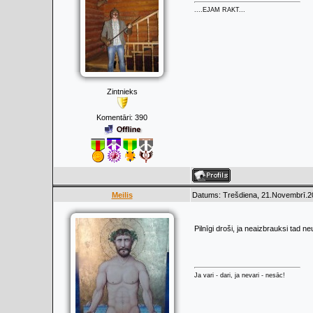
....EJAM RAKT...
Zintnieks
Komentāri:
390
Meilis
Datums: Trešdiena, 21.Novembrī.20
Pilnīgi droši, ja neaizbrauksi tad n
Ja vari - dari, ja nevari - nesāc!