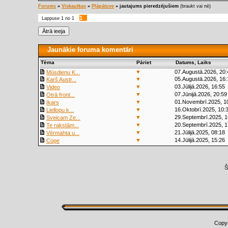
Forums
»
Viskautkas
»
Pļāpātuve
»
jautajums pieredzējušiem
(braukt vai nē)
1
Lappuse
1
no
1
Jaunākie foruma komentāri
Tēma
Pāriet
Datums, Laiks
▼
07.Augustā.2026, 20:
Mūsdienu K...
▼
05.Augustā.2026, 16:
Karš Austr...
▼
03.Jūlijā.2026, 16:55
Video
▼
07.Jūnijā.2026, 20:59
Otrā front...
▼
01.Novembrī.2025, 1
Ikars
▼
16.Oktobrī.2025, 10:
Liellopu k...
▼
29.Septembrī.2025, 1
Sveicam Ze...
▼
20.Septembrī.2025, 1
Te rakstām...
▼
21.Jūlijā.2025, 08:18
Vērmahta u...
▼
14.Jūlijā.2025, 15:26
Cope
Š
Copy