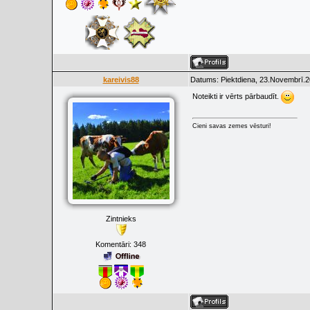
kareivis88
Datums: Piektdiena, 23.Novembrī.2
Noteikti ir vērts pārbaudīt.
Cieni savas zemes vēsturi!
Zintnieks
Komentāri:
348