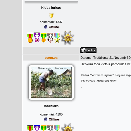
Kluba jurists
Komentāri:
1337
otomars
Datums: Trešdiena, 21.Novembrī.20
Jebkura tāda vieta ir pārbaudes vē
Partija ""Vidzemes sijātāji"" .Piejūras re
Par vienotu ,stipru Vidzemi!!!
.
Bodnieks
Komentāri:
4100