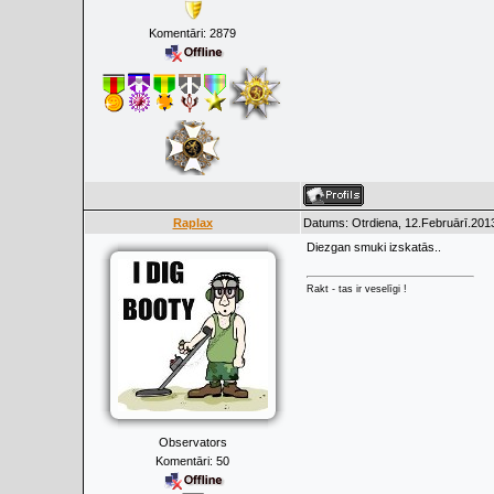
Komentāri:
2879
Raplax
Datums: Otrdiena, 12.Februārī.2013
Diezgan smuki izskatās..
Rakt - tas ir veselīgi !
Observators
Komentāri:
50