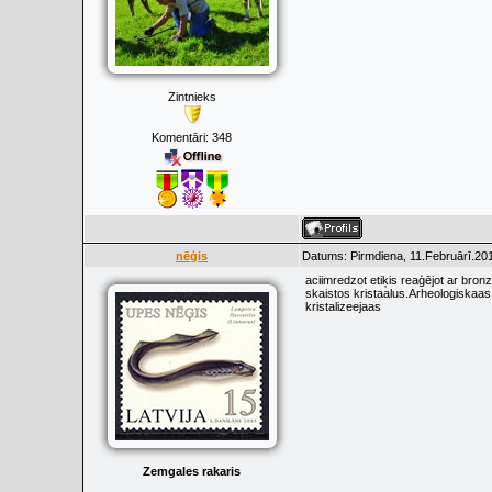
Zintnieks
Komentāri:
348
nēģis
Datums: Pirmdiena, 11.Februārī.201
aciimredzot etiķis reaģējot ar bron
skaistos kristaalus.Arheologiskaas 
kristalizeejaas
Zemgales rakaris