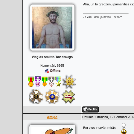
Aha, un to gredzenu pamanīties čig
Ja vari - dari, ja nevari - nesāc!
Vieglas smiltis Tev draugs
Komentāri:
6565
Amigo
Datums: Otrdiena, 12.Februārī.2013
Bet viss ir tavās rokās ....