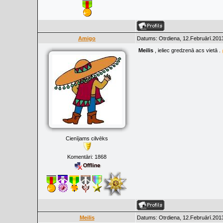
Amigo
Datums: Otrdiena, 12.Februārī.2013
Meilis
, ieliec gredzenā acs vietā .
Cienījams cilvēks
Komentāri:
1868
Meilis
Datums: Otrdiena, 12.Februārī.2013