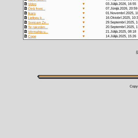
▼
03.Jūlijā.2026, 16:55
Video
▼
07.Jūnijā.2026, 20:59
Otrā front...
▼
01.Novembrī.2025, 1
Ikars
▼
16.Oktobrī.2025, 10:
Liellopu k...
▼
29.Septembrī.2025, 1
Sveicam Ze...
▼
20.Septembrī.2025, 1
Te rakstām...
▼
21.Jūlijā.2025, 08:18
Vērmahta u...
▼
14.Jūlijā.2025, 15:26
Cope
Š
Copy