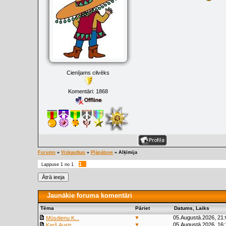
Cienījams cilvēks
Komentāri:
1868
Forums
»
Viskautkas
»
Pļāpātuve
»
Alķīmija
1
Lappuse
1
no
1
Jaunākie foruma komentāri
Tēma
Pāriet
Datums, Laiks
▼
05.Augustā.2026, 21:
Mūsdienu K...
▼
05.Augustā.2026, 16:
Karš Austr...