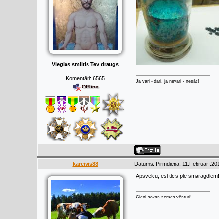
Vieglas smiltis Tev draugs
Komentāri:
6565
Ja vari - dari, ja nevari - nesāc!
kareivis88
Datums: Pirmdiena, 11.Februārī.201
Apsveicu, esi ticis pie smaragdiem
Cieni savas zemes vēsturi!