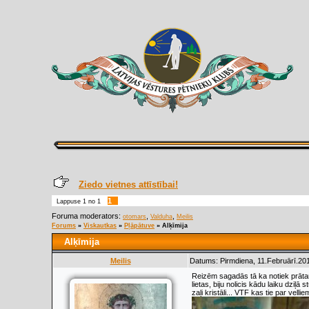
Ziedo vietnes attīstībai!
1
Lappuse
1
no
1
Foruma moderators:
,
,
otomars
Valduha
Meilis
Forums
»
Viskautkas
»
Pļāpātuve
»
Alķīmija
Alķīmija
Meilis
Datums: Pirmdiena, 11.Februārī.201
Reizēm sagadās tā ka notiek prātam
lietas, biju nolicis kādu laiku dziļā
zaļi kristāli... VTF kas tie par vell