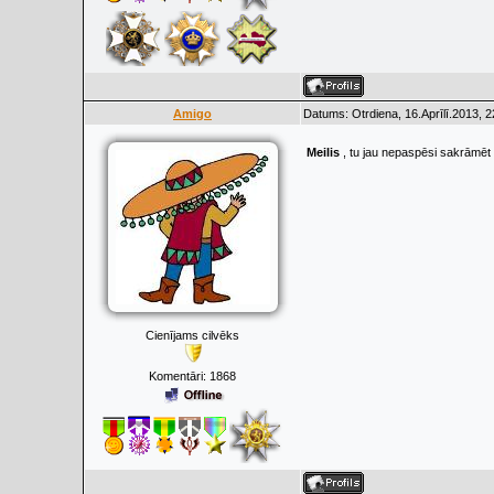
Amigo
Datums: Otrdiena, 16.Aprīlī.2013, 
Meilis
, tu jau nepaspēsi sakrāmēt 
Cienījams cilvēks
Komentāri:
1868