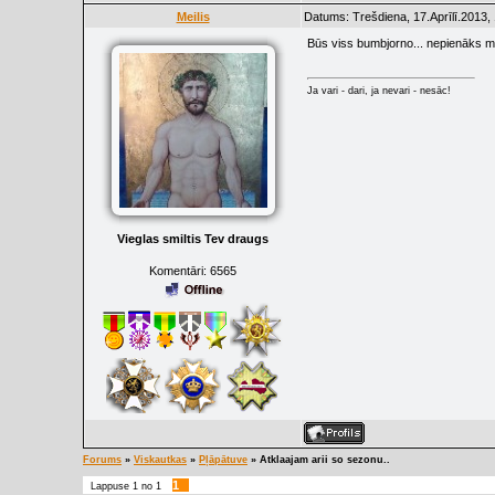
Meilis
Datums: Trešdiena, 17.Aprīlī.2013,
Būs viss bumbjorno... nepienāks mai
Ja vari - dari, ja nevari - nesāc!
Vieglas smiltis Tev draugs
Komentāri:
6565
Forums
»
Viskautkas
»
Pļāpātuve
»
Atklaajam arii so sezonu..
1
Lappuse
1
no
1