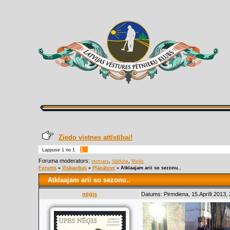
Ziedo vietnes attīstībai!
1
Lappuse
1
no
1
Foruma moderators:
,
,
otomars
Valduha
Meilis
Forums
»
Viskautkas
»
Pļāpātuve
»
Atklaajam arii so sezonu..
Atklaajam arii so sezonu..
nēģis
Datums: Pirmdiena, 15.Aprīlī.2013,