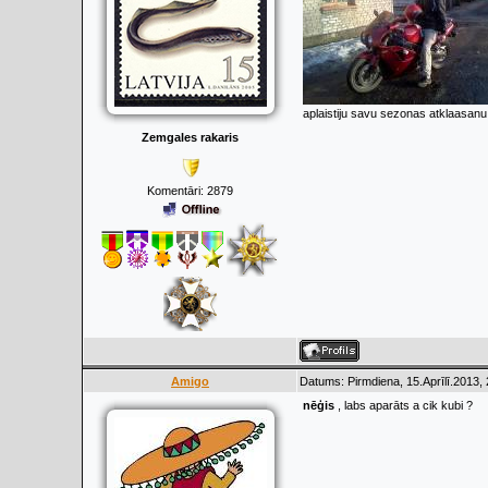
aplaistiju savu sezonas atklaasanu
Zemgales rakaris
Komentāri:
2879
Amigo
Datums: Pirmdiena, 15.Aprīlī.2013,
nēģis
, labs aparāts a cik kubi ?