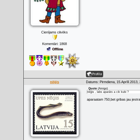
Cienījams cilvēks
Komentāri:
1868
nēģis
Datums: Pirmdiena, 15.Aprīlī.2013,
Quote
(
Amigo
)
nēģis , labs aparāts a cik kubi ?
aparaatam 750,bet gribas jau jestr