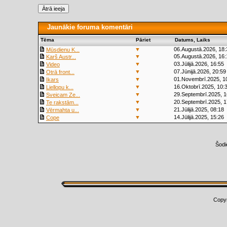
Jaunākie foruma komentāri
Tēma
Pāriet
Datums, Laiks
▼
06.Augustā.2026, 18:
Mūsdienu K...
▼
05.Augustā.2026, 16:
Karš Austr...
▼
03.Jūlijā.2026, 16:55
Video
▼
07.Jūnijā.2026, 20:59
Otrā front...
▼
01.Novembrī.2025, 1
Ikars
▼
16.Oktobrī.2025, 10:
Liellopu k...
▼
29.Septembrī.2025, 1
Sveicam Ze...
▼
20.Septembrī.2025, 1
Te rakstām...
▼
21.Jūlijā.2025, 08:18
Vērmahta u...
▼
14.Jūlijā.2025, 15:26
Cope
Šodi
Copy