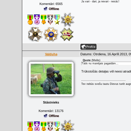
Ja vari - dari, ja nevari - nesāc!
Komentāri:
6565
Valduha
Datums: Otrdiena, 16.Aprīlī.2013, 
Quote
(
Meilis
)
Tāds nu manējais pagaidām...
Trūkstošās detaļas vēl neesi atrad
Tev nebūs svešu tautu Dievus turēt augs
Stāstnieks
Komentāri:
13176