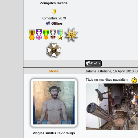
Zemgales rakaris
Komentāri:
2879
Meilis
Datums: Otrdiena, 16.Aprīlī.2013, 
Tāds nu manējais pagaidām...
Vieglas smiltis Tev draugs