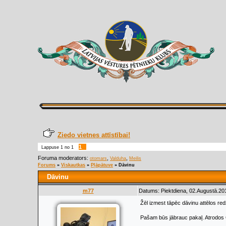
Ziedo vietnes attīstībai!
1
Lappuse
1
no
1
Foruma moderators:
,
,
otomars
Valduha
Meilis
Forums
»
Viskautkas
»
Pļāpātuve
»
Dāvinu
Dāvinu
m77
Datums: Piektdiena, 02.Augustā.20
Žēl izmest tāpēc dāvinu attēlos 
Pašam būs jābrauc pakaļ. Atrodos 