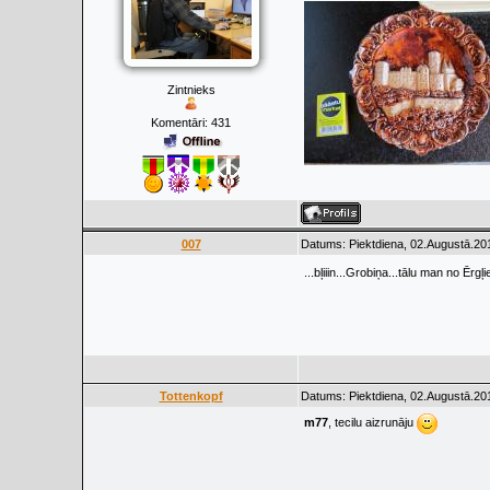
Zintnieks
Komentāri:
431
007
Datums: Piektdiena, 02.Augustā.20
...bļiiin...Grobiņa...tālu man no Ērg
Tottenkopf
Datums: Piektdiena, 02.Augustā.20
m77
, tecilu aizrunāju