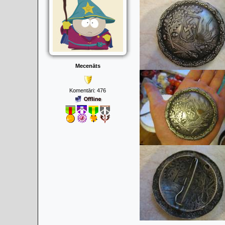
Mecenāts
Komentāri:
476