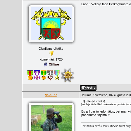
Labrīt! Vēl bija tāda Pērkoņkrusta 
Cienījams cilvēks
Komentāri:
1720
Valduha
Datums: Svētdiena, 04.Augustā.201
Quote
(
Muitnieks
)
Vēl bija tāda Pērkoņkrusta organizācija,
Es arī par to iedomājos, bet man vi
pasākuma "bļembu".
Tev nebūs svešu tautu Dievus turēt augs