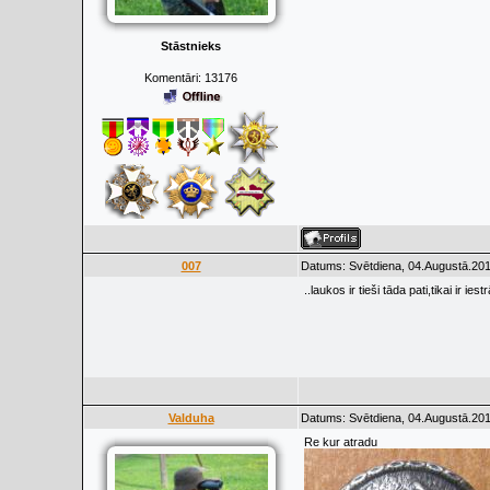
Stāstnieks
Komentāri:
13176
007
Datums: Svētdiena, 04.Augustā.201
..laukos ir tieši tāda pati,tikai ir i
Valduha
Datums: Svētdiena, 04.Augustā.201
Re kur atradu