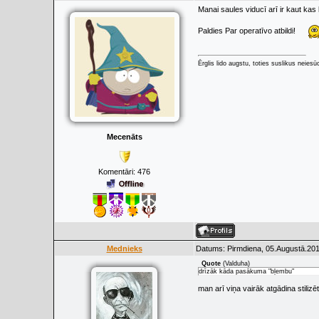
Manai saules viducī arī ir kaut kas bi
Paldies Par operatīvo atbildi!
Ērglis lido augstu, toties suslikus neiesū
Mecenāts
Komentāri:
476
Mednieks
Datums: Pirmdiena, 05.Augustā.201
Quote
(
Valduha
)
drīzāk kāda pasākuma "bļembu"
man arī viņa vairāk atgādina stiliz