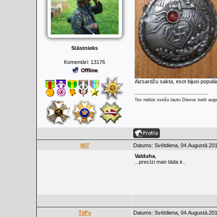
Stāstnieks
Komentāri:
13176
Aizsardžu sakta, esot bijusi populār
Tev nebūs svešu tautu Dievus turēt augs
007
Datums: Svētdiena, 04.Augustā.201
Valduha
,
...precīzi man tāda ir..
TiiFs
Datums: Svētdiena, 04.Augustā.201