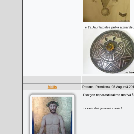
Te 19.Jaunlatgales pulka aizsardž
Meilis
Datums: Pirmdiena, 05.Augustā.201
Diezgan neparasti saktas motīvā šk
Ja vari - dari, ja nevari - nesāc!