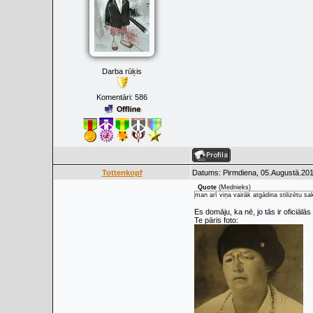
Darba rūķis
Komentāri:
586
Tottenkopf
Datums: Pirmdiena, 05.Augustā.201
Quote
(
Mednieks
)
man arī viņa vairāk atgādina stilizētu s
Es domāju, ka nē, jo tās ir oficiālās
Te pāris foto: