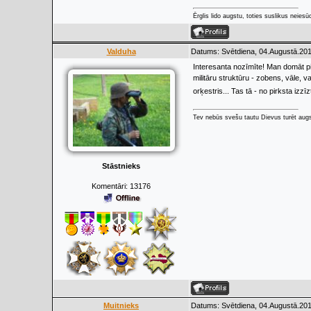
Ērglis lido augstu, toties suslikus neiesū
Valduha
Datums: Svētdiena, 04.Augustā.201
Interesanta nozīmīte! Man domāt pi
militāru struktūru - zobens, vāle, v
orķestris... Tas tā - no pirksta izzī
Tev nebūs svešu tautu Dievus turēt augs
Stāstnieks
Komentāri:
13176
Muitnieks
Datums: Svētdiena, 04.Augustā.201