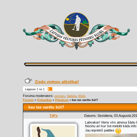
Ziedo vietnes attīstībai!
1
Lappuse
1
no
1
Foruma moderators:
,
,
otomars
Valduha
Meilis
Forums
»
Viskautkas
»
Pļāpātuve
»
kas tas varētu būt?
kas tas varētu būt?
TiiFs
Datums: Sestdiena, 03.Augustā.201
Labvakar! Viens vīrs atnesa šādu li
Nezinu arī kur īsti meklēt kādu info 
Jau iepriekš paldies