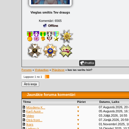
Vieglas smiltis Tev draugs
Komentāri:
6565
Forums
»
Viskautkas
»
Pļāpātuve
»
kas tas varētu būt?
1
Lappuse
1
no
1
Jaunākie foruma komentāri
Tēma
Pāriet
Datums, Laiks
▼
07.Augustā.2026, 20:
Mūsdienu K...
▼
05.Augustā.2026, 16:
Karš Austr...
▼
03.Jūlijā.2026, 16:55
Video
▼
07.Jūnijā.2026, 20:59
Otrā front...
▼
01.Novembrī.2025, 1
Ikars
▼
16.Oktobrī.2025, 10:
Liellopu k...