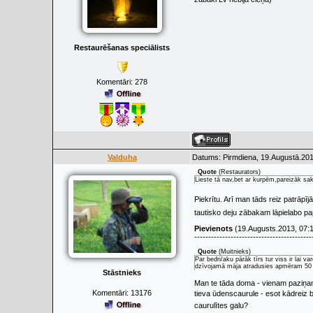
Restaurēšanas speciālists
Komentāri:
278
Valduha
Datums: Pirmdiena, 19.Augustā.201
Quote
(
Restaurators
)
Lieste tā nav,bet ar kurpēm,pareizāk sak
Piekrītu. Arī man tāds reiz patrāpīj
tautisko deju zābakam lāpielabo pap
Pievienots
(19.Augusts.2013, 07:
------------------------------------------
Quote
(
Muitnieks
)
Par bedri/aku pārāk tīrs tur viss ir lai v
dzīvojamā māja atradusies apmēram 50
Stāstnieks
Man te tāda doma - vienam paziņam 
Komentāri:
13176
tieva ūdenscaurule - esot kādreiz 
caurulītes galu?