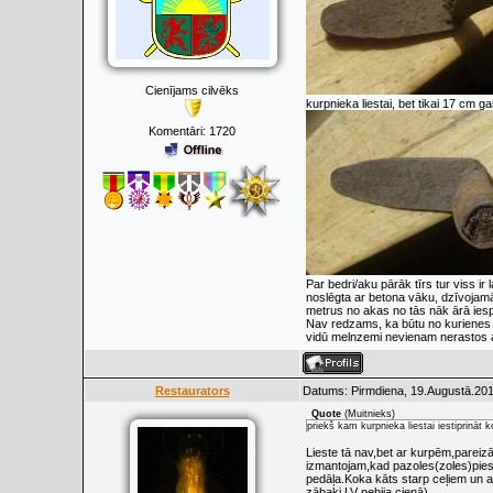
Cienījams cilvēks
kurpnieka liestai, bet tikai 17 cm g
Komentāri:
1720
Par bedri/aku pārāk tīrs tur viss ir 
noslēgta ar betona vāku, dzīvojam
metrus no akas no tās nāk ārā iesp
Nav redzams, ka būtu no kurienes n
vidū melnzemi nevienam nerastos 
Restaurators
Datums: Pirmdiena, 19.Augustā.201
Quote
(
Muitnieks
)
priekš kam kurpnieka liestai iestiprināt 
Lieste tā nav,bet ar kurpēm,pareizā
izmantojam,kad pazoles(zoles)pies
pedāļa.Koka kāts starp ceļiem un 
zābaki LV nebija cieņā)