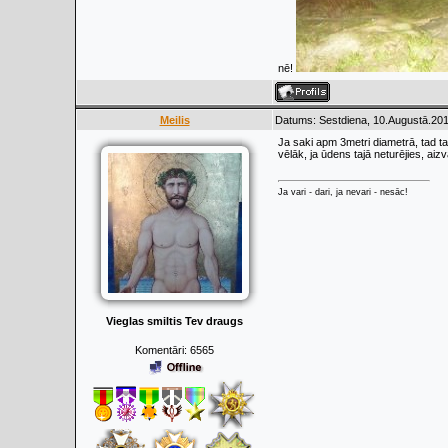
nē!
Meilis
Datums: Sestdiena, 10.Augustā.201
Ja saki apm 3metri diametrā, tad t
vēlāk, ja ūdens tajā neturējies, aizv
Ja vari - dari, ja nevari - nesāc!
Vieglas smiltis Tev draugs
Komentāri:
6565