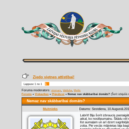
Ziedo vietnes attīstībai!
1
Lappuse
1
no
1
Foruma moderators:
,
,
otomars
Valduha
Meilis
Forums
»
Viskautkas
»
Pļāpātuve
»
Nemaz nav skābbarībai domāts?
(Šorīt izbijušā 
Nemaz nav skābbarībai domāts?
Muitnieks
Datums: Sestdiena, 10.Augustā.201
Labrīt! Biju šorīt izbraucis pastaig
atkal, ko noslēpumainu. Šitādu vēl 
līst aumaļam un arī dzert sagribējās
zoba. Pie vecās mājvietas bija ba