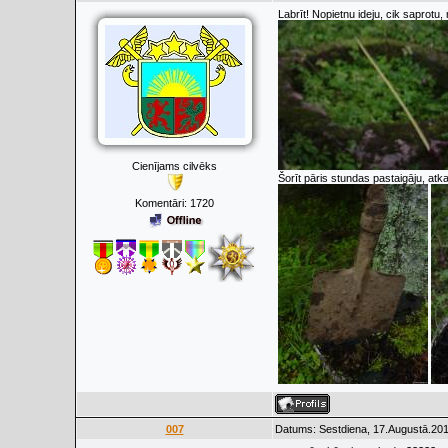
Labrīt! Nopietnu ideju, cik saprotu
Cienījams cilvēks
Šorīt pāris stundas pastaigāju, atk
Komentāri:
1720
007
Datums: Sestdiena, 17.Augustā.201