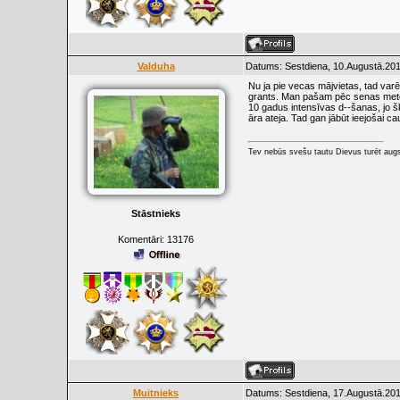
Valduha
Datums: Sestdiena, 10.Augustā.201
Nu ja pie vecas mājvietas, tad varē
grants. Man pašam pēc senas metode
10 gadus intensīvas d--šanas, jo šķ
āra ateja. Tad gan jābūt ieejošai ca
Tev nebūs svešu tautu Dievus turēt augs
Stāstnieks
Komentāri:
13176
Muitnieks
Datums: Sestdiena, 17.Augustā.201