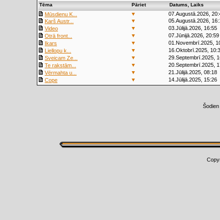
Tēma
Pāriet
Datums, Laiks
▼
07.Augustā.2026, 20:
Mūsdienu K...
▼
05.Augustā.2026, 16:
Karš Austr...
▼
03.Jūlijā.2026, 16:55
Video
▼
07.Jūnijā.2026, 20:59
Otrā front...
▼
01.Novembrī.2025, 1
Ikars
▼
16.Oktobrī.2025, 10:
Liellopu k...
▼
29.Septembrī.2025, 1
Sveicam Ze...
▼
20.Septembrī.2025, 1
Te rakstām...
▼
21.Jūlijā.2025, 08:18
Vērmahta u...
▼
14.Jūlijā.2025, 15:26
Cope
Šodien
Copy