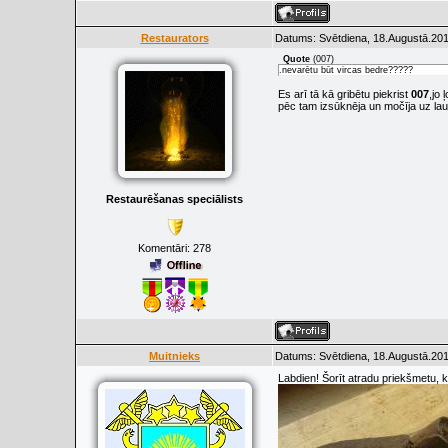
Restaurators
Datums: Svētdiena, 18.Augustā.201
Quote
(
007
)
.nevarētu būt vircas bedre?????
Es arī tā kā gribētu piekrist
007
,jo 
pēc tam izsūknēja un močīja uz lau
Restaurēšanas speciālists
Komentāri:
278
Muitnieks
Datums: Svētdiena, 18.Augustā.201
Labdien! Šorīt atradu priekšmetu, ku