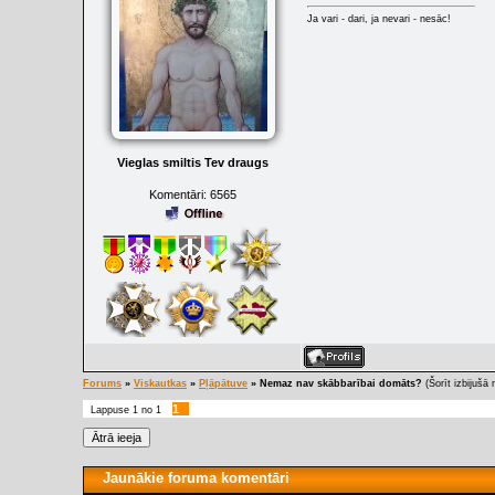
Ja vari - dari, ja nevari - nesāc!
Vieglas smiltis Tev draugs
Komentāri:
6565
Forums
»
Viskautkas
»
Pļāpātuve
»
Nemaz nav skābbarībai domāts?
(Šorīt izbijušā 
1
Lappuse
1
no
1
Jaunākie foruma komentāri