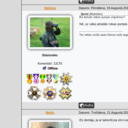
Valduha
Datums: Pirmdiena, 19.Augustā.201
Quote
(
Muitnieks
)
Kā domāts ūdens pumpis zirgvikmes?
Nē, uz vāka atradās rokas pumpis. K
Tev nebūs svešu tautu Dievus turēt augs
Stāstnieks
Komentāri:
13176
Meilis
Datums: Trešdiena, 21.Augustā.201
Es domāju, ja ar lukturīti pa virvi v