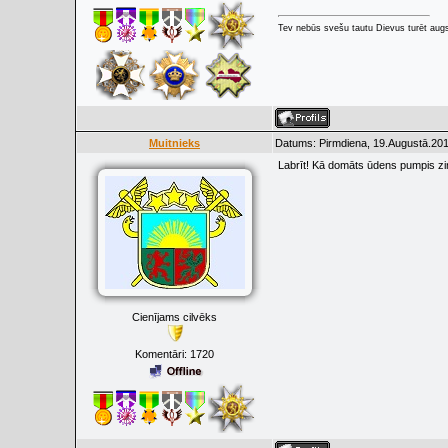
Tev nebūs svešu tautu Dievus turēt augs
Muitnieks
Datums: Pirmdiena, 19.Augustā.201
Labrīt! Kā domāts ūdens pumpis z
Cienījams cilvēks
Komentāri:
1720