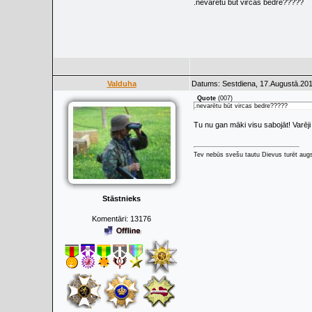
.nevarētu būt vircas bedre?????
Valduha
Datums: Sestdiena, 17.Augustā.201
Quote
(
007
)
.nevarētu būt vircas bedre?????
Tu nu gan māki visu sabojāt! Varēj
Tev nebūs svešu tautu Dievus turēt augs
Stāstnieks
Komentāri:
13176