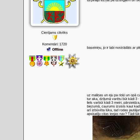
turpināju ložņāt pa džungļiem un s
Cienījams cilvēks
Komentāri:
1720
baseiniņu, jo ir labi nostrādāts ar
uz maliņas un eju pa riņķi un opā 
tur aka, dziļumā varētu būt kādi 3 - 
liels varbūt kādi 3 metri, pārsteidz
biezumā, caurums izsists kaut kad t
arī izbūvēta lūka, tad rodas jautāju
apskatīju citas ieejas nav? Tādi lūk