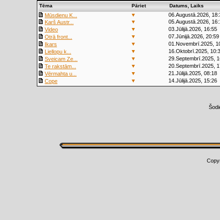
Tēma
Pāriet
Datums, Laiks
▼
06.Augustā.2026, 18:
Mūsdienu K...
▼
05.Augustā.2026, 16:
Karš Austr...
▼
03.Jūlijā.2026, 16:55
Video
▼
07.Jūnijā.2026, 20:59
Otrā front...
▼
01.Novembrī.2025, 1
Ikars
▼
16.Oktobrī.2025, 10:
Liellopu k...
▼
29.Septembrī.2025, 1
Sveicam Ze...
▼
20.Septembrī.2025, 1
Te rakstām...
▼
21.Jūlijā.2025, 08:18
Vērmahta u...
▼
14.Jūlijā.2025, 15:26
Cope
Šodi
Copy