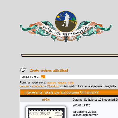
Ziedo vietnes attīstībai!
1
Lappuse
1
no
1
Foruma moderators:
,
,
otomars
Valduha
Meilis
Forums
»
Viskautkas
»
Pļāpātuve
»
interesants raksts par atalgojumu Ulmaņlaikā
interesants raksts par atalgojumu Ulmaņlaikā
nēģis
Datums: Svētdiena, 17.Novembrī.20
(08.07.1937.)
Strādnieku vidējās
dienas algu normas.