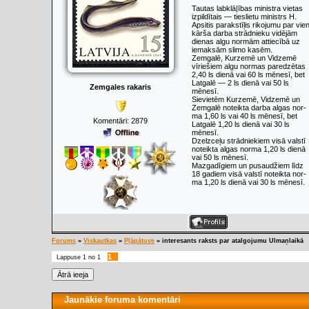
Tautas labklā|ības ministra vietas
izpildītais — tieslietu ministrs H.
Apsitis parakstīļis rikojumu par vie
kārša darba strādnieku vidējām
dienas algu normām attiecībā uz
iemaksām slimo kasēm.
Zemgalē, Kurzemē un Vidzemē
vīriešiem algu normas paredzētas
2,40 ls dienā vai 60 ls mēnesī, bet
Latgalē — 2 ls dienā vai 50 ls
Zemgales rakaris
mēnesī.
Sievietēm Kurzemē, Vidzemē un
Zemgalē noteikta darba algas nor-
ma 1,60 ls vai 40 ls mēnesī, bet
Komentāri:
2879
Latgalē 1,20 ls dienā vai 30 ls
mēnesī.
Dzelzceļu strādniekiem visā valstī
noteikta algas norma 1,20 ls dienā
vai 50 ls mēnesī.
Mazgadīgiem un pusaudžiem līdz
18 gadiem visā valstī noteikta nor-
ma 1,20 ls dienā vai 30 ls mēnesī.
Forums
»
Viskautkas
»
Pļāpātuve
»
interesants raksts par atalgojumu Ulmaņlaikā
1
Lappuse
1
no
1
Jaunākie foruma komentāri