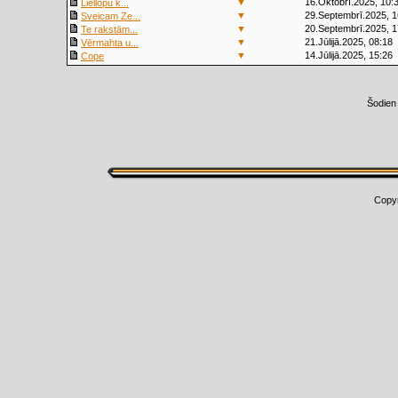
▼
16.Oktobrī.2025, 10:
Liellopu k...
▼
29.Septembrī.2025, 1
Sveicam Ze...
▼
20.Septembrī.2025, 1
Te rakstām...
▼
21.Jūlijā.2025, 08:18
Vērmahta u...
▼
14.Jūlijā.2025, 15:26
Cope
Šodien
Copy