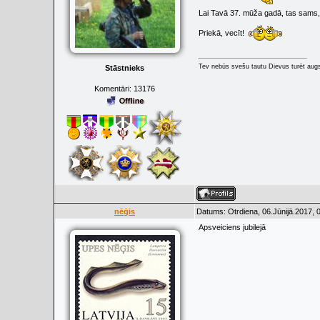
Lai Tavā 37. mūža gadā, tas sams, 
Priekā, vecīt!
Tev nebūs svešu tautu Dievus turēt augs
Stāstnieks
Komentāri:
13176
nēģis
Datums: Otrdiena, 06.Jūnijā.2017, 
Apsveiciens jubilejā