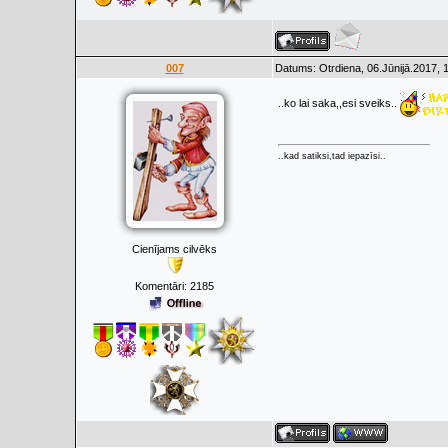
007
Datums: Otrdiena, 06.Jūnijā.2017, 
..ko lai saka,,esi sveiks..
..kad satiksi,tad iepazīsi..
Cienījams cilvēks
Komentāri:
2185