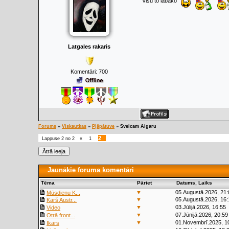
Visu to labāko
Latgales rakaris
Komentāri:
700
Forums
»
Viskautkas
»
Pļāpātuve
»
Sveicam Aigaru
2
Lappuse
2
no
2
«
1
Jaunākie foruma komentāri
Tēma
Pāriet
Datums, Laiks
▼
05.Augustā.2026, 21:
Mūsdienu K...
▼
05.Augustā.2026, 16:
Karš Austr...
▼
03.Jūlijā.2026, 16:55
Video
▼
07.Jūnijā.2026, 20:59
Otrā front...
▼
01.Novembrī.2025, 1
Ikars