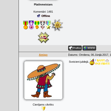
Platīnmeistars
Komentāri:
1481
Amigo
Datums: Otrdiena, 06.Jūnijā.2017, 
Sveicieni jubilejā.
Cienījams cilvēks