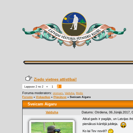
Ziedo vietnes attīstībai!
2
Lappuse
2
no
2
«
1
Foruma moderators:
,
,
otomars
Valduha
Meilis
Forums
»
Viskautkas
»
Pļāpātuve
»
Sveicam Aigaru
Sveicam Aigaru
Valduha
Datums: Otrdiena, 06.Jūnijā.2017, 
Atkal gads ir pagājis, un Latvijas i
pienākusi kārtējā jubileja.
Ko lai Tev novēl?