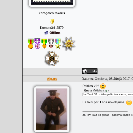
Zemgales rakaris
Komentāri:
2879
Aigars
Datums: Otrdiena, 06.Jūnijā.2017, 
Paldies vīri!
Quote
Valduha
(
)
Lai Tavā 37. mūža gadā, tas sams, kuru 
Es tikai par. Labs novēlējums!
Ja Tev kaut ko gribās - padomā kāpēc Tev