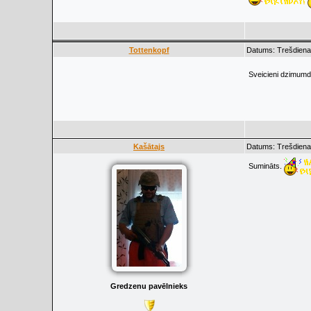
Tottenkopf
Datums: Trešdiena
Sveicieni dzimum
Kašātajs
Datums: Trešdiena
Sumināts.
Gredzenu pavēlnieks