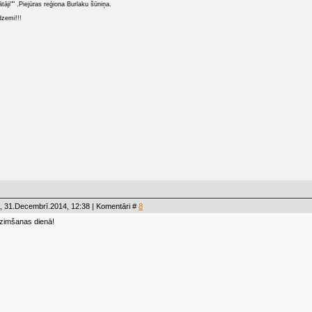
ātāji"" .Piejūras reģiona Burlaku šūniņa.
dzemi!!!
, 31.Decembrī.2014, 12:38 | Komentāri #
8
Dzimšanas dienā!