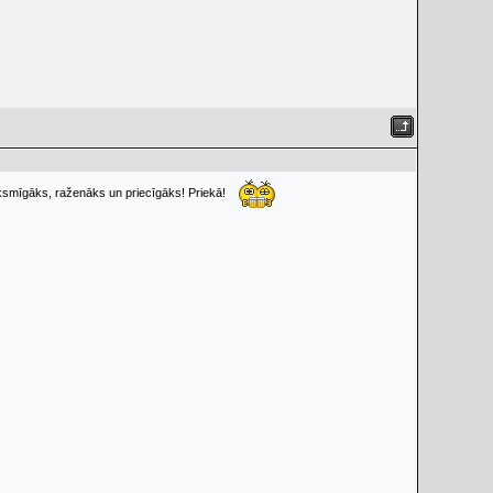
iksmīgāks, raženāks un priecīgāks! Priekā!