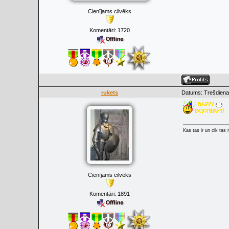
Cienījams cilvēks
Komentāri:
1720
rukets
Datums: Trešdiena
Kas tas ir un cik tas
Cienījams cilvēks
Komentāri:
1891