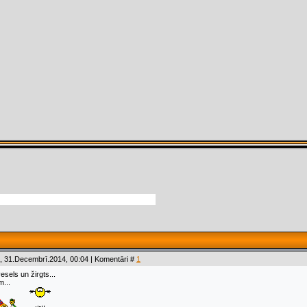
, 31.Decembrī.2014, 00:04 | Komentāri #
1
vesels un žirgts...
...