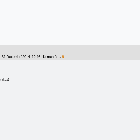
, 31.Decembrī.2014, 12:46 | Komentāri #
9
 maksā?