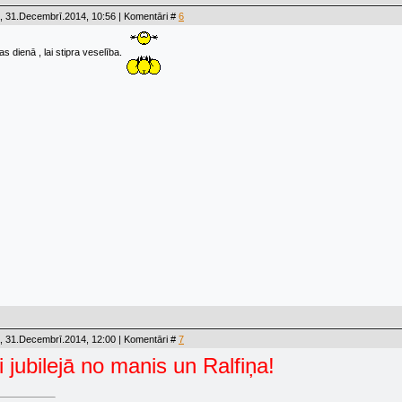
, 31.Decembrī.2014, 10:56 | Komentāri #
6
s dienā , lai stipra veselība.
, 31.Decembrī.2014, 12:00 | Komentāri #
7
i jubilejā no manis un Ralfiņa!