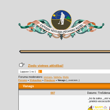
Ziedo vietnes attīstībai!
1
Lappuse
1
no
1
Foruma moderators:
,
,
otomars
Valduha
Meilis
Forums
»
Viskautkas
»
Pļāpātuve
»
Vanags
(,,sveicieni..)
Vanags
007
Datums: Trešdiena
,,ko la saka ,,,esi 
..priekā vecocozēm