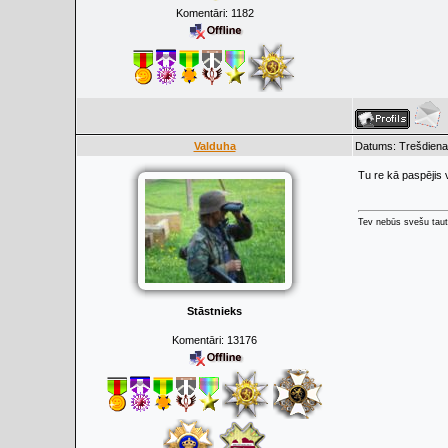
Komentāri:
1182
Valduha
Datums: Trešdiena
Tu re kā paspējis v
Tev nebūs svešu taut
Stāstnieks
Komentāri:
13176