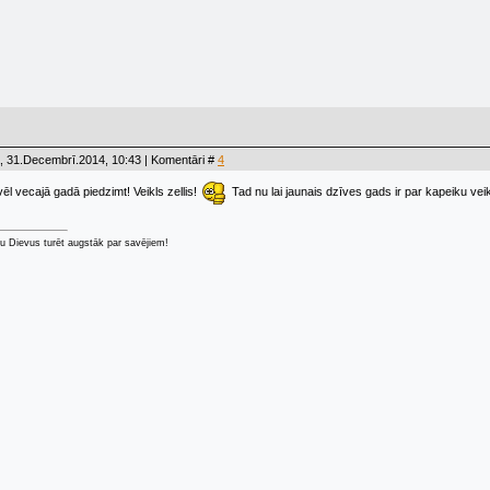
, 31.Decembrī.2014, 10:43 | Komentāri #
4
ēl vecajā gadā piedzimt! Veikls zellis!
Tad nu lai jaunais dzīves gads ir par kapeiku ve
u Dievus turēt augstāk par savējiem!