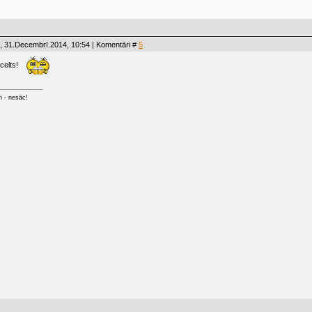
, 31.Decembrī.2014, 10:54 | Komentāri #
5
celts!
ri - nesāc!