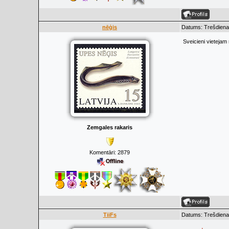
nēģis
Datums: Trešdiena
Sveicieni vietejam
Zemgales rakaris
Komentāri:
2879
TiiFs
Datums: Trešdiena