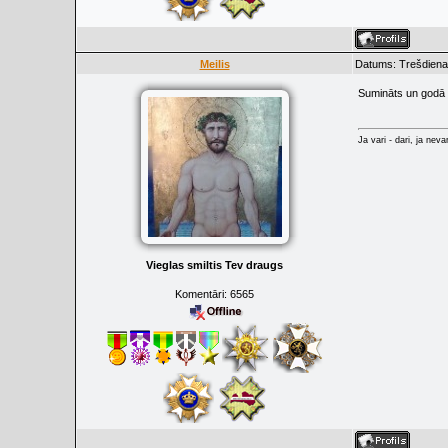
Meilis
Datums: Trešdiena
Sumināts un godā 
Ja vari - dari, ja neva
Vieglas smiltis Tev draugs
Komentāri:
6565