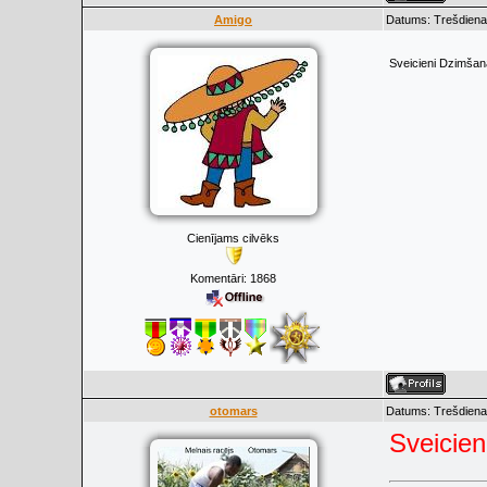
Amigo
Datums: Trešdiena
Sveicieni Dzimšana
Cienījams cilvēks
Komentāri:
1868
otomars
Datums: Trešdiena
Sveicien