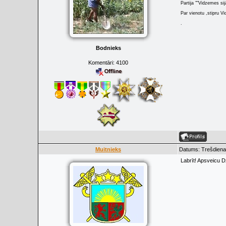
Partija ""Vidzemes sij
Par vienotu ,stipru Vi
.
Bodnieks
Komentāri:
4100
Muitnieks
Datums: Trešdiena
Labrīt! Apsveicu 