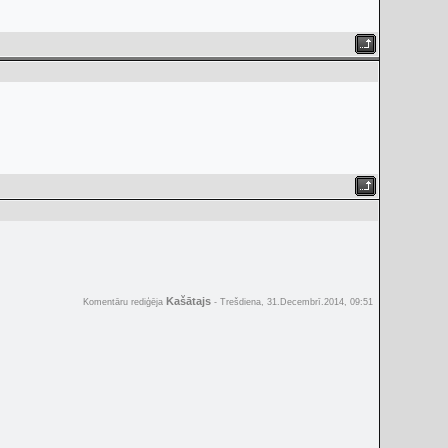
Kašātajs
Komentāru rediģēja
-
Trešdiena, 31.Decembrī.2014, 09:51