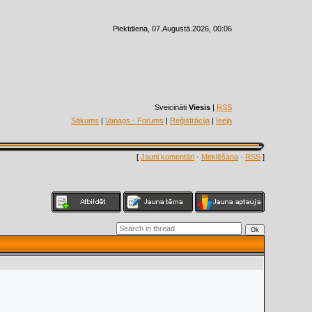
Piektdiena, 07.Augustā.2026, 00:06
Sveicināti
Viesis
|
RSS
Sākums
|
Vanags - Forums
|
Reģistrācija
|
Ieeja
[
Jauni komentāri
·
Meklēšana
·
RSS
]