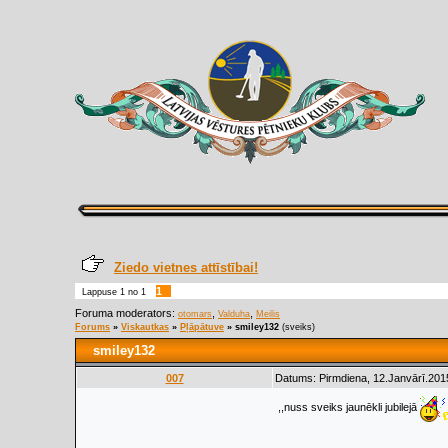
Ziedo vietnes attīstībai!
1
Lappuse
1
no
1
Foruma moderators:
,
,
otomars
Valduha
Meilis
Forums
»
Viskautkas
»
Pļāpātuve
»
smiley132
(sveiks)
smiley132
007
Datums: Pirmdiena, 12.Janvārī.201
,,nuss sveiks jaunēkli jubilejā