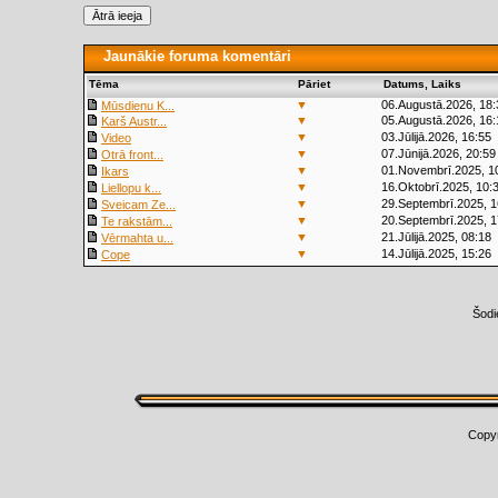
Jaunākie foruma komentāri
Tēma
Pāriet
Datums, Laiks
▼
06.Augustā.2026, 18:
Mūsdienu K...
▼
05.Augustā.2026, 16:
Karš Austr...
▼
03.Jūlijā.2026, 16:55
Video
▼
07.Jūnijā.2026, 20:59
Otrā front...
▼
01.Novembrī.2025, 1
Ikars
▼
16.Oktobrī.2025, 10:
Liellopu k...
▼
29.Septembrī.2025, 1
Sveicam Ze...
▼
20.Septembrī.2025, 1
Te rakstām...
▼
21.Jūlijā.2025, 08:18
Vērmahta u...
▼
14.Jūlijā.2025, 15:26
Cope
Šodi
Copy