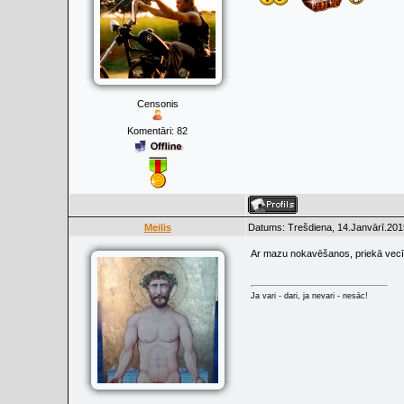
Censonis
Komentāri:
82
Meilis
Datums: Trešdiena, 14.Janvārī.201
Ar mazu nokavēšanos, priekā vecī
Ja vari - dari, ja nevari - nesāc!