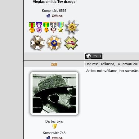
Vieglas smiltis Tev draugs
Komentāri:
6565
zed
Datums: Trešdiena, 14.Janvārī.201
Ar lielu nokavēšanos, bet sumināts u
Darba rūķis
Komentāri:
743