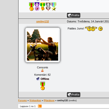
smiley132
Datums: Trešdiena, 14.Janvārī.201
Paldies Jums!
Censonis
Komentāri:
82
Forums
»
Viskautkas
»
Pļāpātuve
»
smiley132
(sveiks)
1
Lappuse
1
no
1