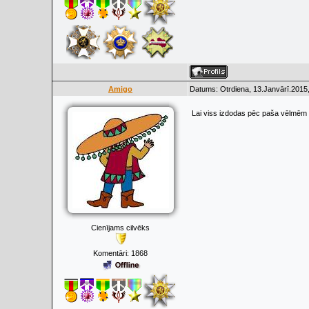
Amigo
Datums: Otrdiena, 13.Janvārī.2015,
Lai viss izdodas pēc paša vēlmēm 
Cienījams cilvēks
Komentāri:
1868