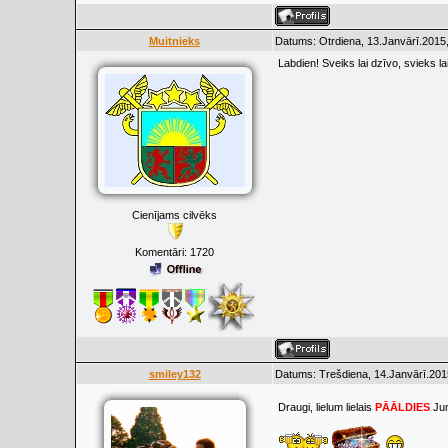
Muitnieks
Datums: Otrdiena, 13.Janvārī.2015,
Labdien! Sveiks lai dzīvo, svieks l
Cienījams cilvēks
Komentāri:
1720
smiley132
Datums: Trešdiena, 14.Janvārī.201
Draugi, lielum lielais
PĀĀLDIES
Ju