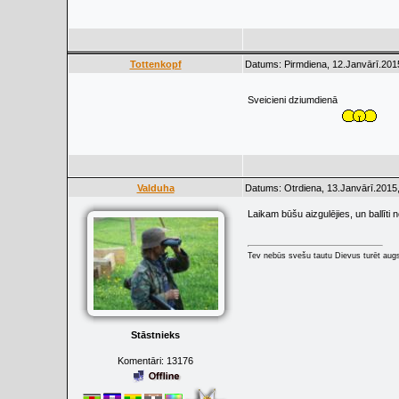
Tottenkopf
Datums: Pirmdiena, 12.Janvārī.201
Sveicieni dziumdienā
Valduha
Datums: Otrdiena, 13.Janvārī.2015,
Laikam būšu aizgulējies, un ballīti 
Tev nebūs svešu tautu Dievus turēt augs
Stāstnieks
Komentāri:
13176