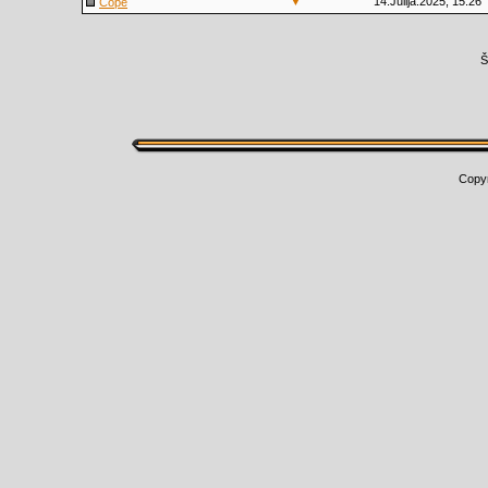
▼
14.Jūlijā.2025, 15:26
Cope
Š
Copy