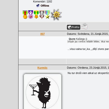
Komentāri:
1182
007
Datums: Svētdiena, 21.Jūnijā.2015,
Quote
Kašātajs
(
)
vispār jau cenšos ielādēt bildes, tikai 
...visa vaina tur,,ka ,,,dīķī zives p
Kurmiic
Datums: Otrdiena, 23.Jūnijā.2015, 
Nu tur droši vien atkal uz ekspertīzi