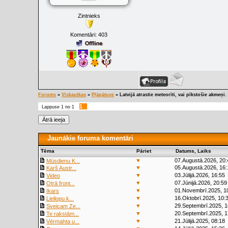
Zintnieks
Komentāri:
403
Forums
»
Viskautkas
»
Pļāpātuve
»
Latvijā atrastie meteorīti, vai pīkstošie akmeņi.
1
Lappuse
1
no
1
Jaunākie foruma komentāri
Tēma
Pāriet
Datums, Laiks
▼
07.Augustā.2026, 20:
Mūsdienu K...
▼
05.Augustā.2026, 16:
Karš Austr...
▼
03.Jūlijā.2026, 16:55
Video
▼
07.Jūnijā.2026, 20:59
Otrā front...
▼
01.Novembrī.2025, 1
Ikars
▼
16.Oktobrī.2025, 10:
Liellopu k...
▼
29.Septembrī.2025, 1
Sveicam Ze...
▼
20.Septembrī.2025, 1
Te rakstām...
▼
21.Jūlijā.2025, 08:18
Vērmahta u...