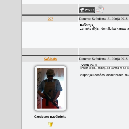
007
Datums: Svētdiena, 21.Jūnijā.2015,
Kašātajs
,
..smuks dīķis...domāju,ka karpas ar 
Kašātajs
Datums: Svētdiena, 21.Jūnijā.2015,
Quote
007
(
)
smuks dīķis...domāju,ka karpas ar tur ira
vispār jau cenšos ielādēt bildes, t
Gredzenu pavēlnieks