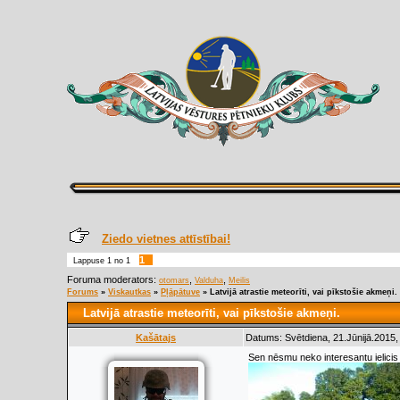
Ziedo vietnes attīstībai!
1
Lappuse
1
no
1
Foruma moderators:
,
,
otomars
Valduha
Meilis
Forums
»
Viskautkas
»
Pļāpātuve
»
Latvijā atrastie meteorīti, vai pīkstošie akmeņi.
Latvijā atrastie meteorīti, vai pīkstošie akmeņi.
Kašātajs
Datums: Svētdiena, 21.Jūnijā.2015,
Sen nēsmu neko interesantu ielicis