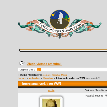
Ziedo vietnes attīstībai!
1
Lappuse
1
no
1
Foruma moderators:
,
,
otomars
Valduha
Meilis
Forums
»
Viskautkas
»
Pļāpātuve
»
Interesants verķis no WW1
(nez vai īsts?)
Interesants verķis no WW1
rudis
Datums: Sestdiena,
Kaut kā neticas. Ma