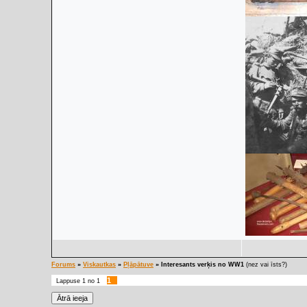
Forums
»
Viskautkas
»
Pļāpātuve
»
Interesants verķis no WW1
(nez vai īsts?)
1
Lappuse
1
no
1