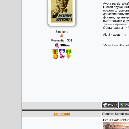
Avota pareizrakstī
Гибкая пружинис
оружия штурмовы
действия получил
фронте, где штур
пистолетами и ду
таким изделием.
Общая длина - 44
Zintnieks
Ak jā - avots -
te
Komentāri:
331
"Vai tai ir taisnība, v
Tottenkopf
Datums: Sestdiena,
Pēc izskata rokturi