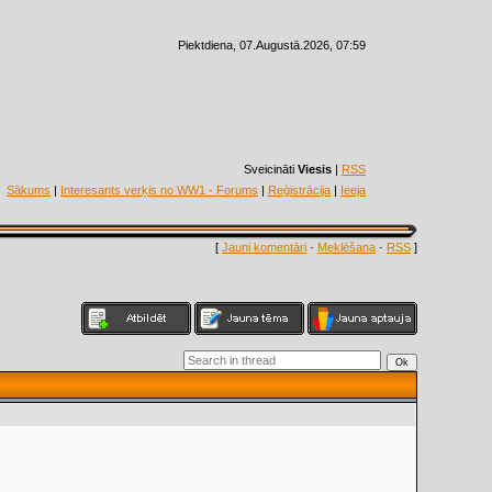
Piektdiena, 07.Augustā.2026, 07:59
Sveicināti
Viesis
|
RSS
Sākums
|
Interesants verķis no WW1 - Forums
|
Reģistrācija
|
Ieeja
[
Jauni komentāri
·
Meklēšana
·
RSS
]