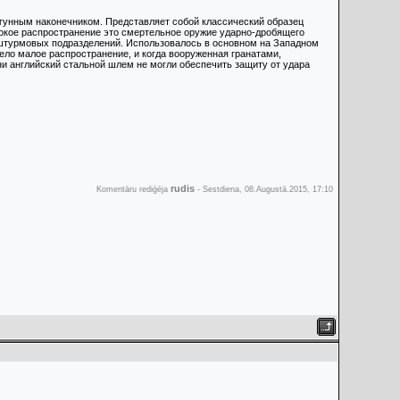
гунным наконечником. Представляет собой классический образец
окое распространение это смертельное оружие ударно-дробящего
ия штурмовых подразделений. Использовалось в основном на Западном
ело малое распространение, и когда вооруженная гранатами,
и английский стальной шлем не могли обеспечить защиту от удара
rudis
Komentāru rediģēja
-
Sestdiena, 08.Augustā.2015, 17:10