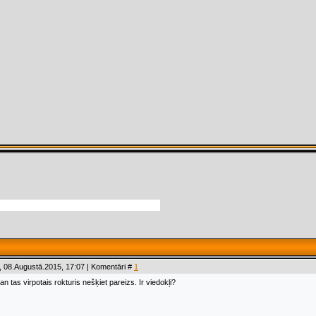
 08.Augustā.2015, 17:07 | Komentāri #
1
n tas virpotais rokturis nešķiet pareizs. Ir viedokļi?