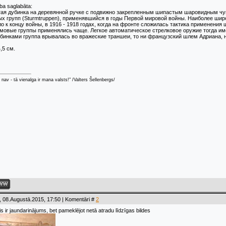
ba saglabāta:
тая дубинка на деревянной ручке с подвижно закрепленным шипастым шаровидным чу
х групп (Sturmtruppen), применявшийся в годы Первой мировой войны. Наиболее шир
о к концу войны, в 1916 - 1918 годах, когда на фронте сложилась тактика применен
мовые группы применялись чаще. Легкое автоматическое стрелковое оружие тогда им
бинками группа врывалась во вражеские траншеи, то ни французский шлем Адриана, н
,5 см.
ai nav - tā vienalga ir mana valsts!" /Valters Šellenbergs/
 08.Augustā.2015, 17:50 | Komentāri #
2
s ir jaundarinājums, bet pameklējot netā atradu līdzīgas bildes