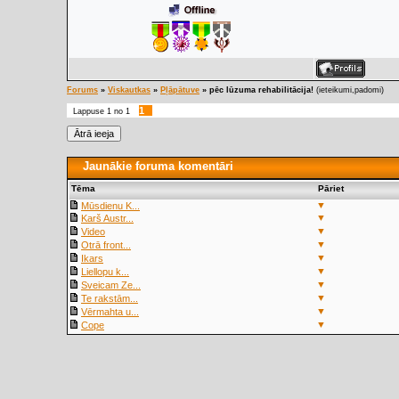
Forums
»
Viskautkas
»
Pļāpātuve
»
pēc lūzuma rehabilitācija!
(ieteikumi,padomi)
1
Lappuse
1
no
1
Jaunākie foruma komentāri
Tēma
Pāriet
▼
Mūsdienu K...
▼
Karš Austr...
▼
Video
▼
Otrā front...
▼
Ikars
▼
Liellopu k...
▼
Sveicam Ze...
▼
Te rakstām...
▼
Vērmahta u...
▼
Cope