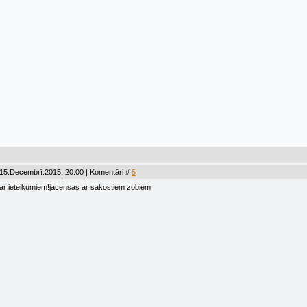
 15.Decembrī.2015, 20:00 | Komentāri #
5
par ieteikumiem!jacensas ar sakostiem zobiem