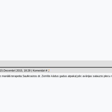
 15.Decembrī.2015, 18:28 | Komentāri #
2
e manālā terapeita Saulkrastos dr. Zemītis kādus gadus atpakaļ pēc avārijas salauzto plecu m