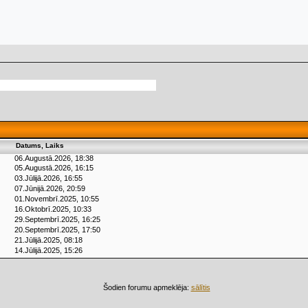
Datums, Laiks
06.Augustā.2026, 18:38
05.Augustā.2026, 16:15
03.Jūlijā.2026, 16:55
07.Jūnijā.2026, 20:59
01.Novembrī.2025, 10:55
16.Oktobrī.2025, 10:33
29.Septembrī.2025, 16:25
20.Septembrī.2025, 17:50
21.Jūlijā.2025, 08:18
14.Jūlijā.2025, 15:26
Šodien forumu apmeklēja:
sālītis