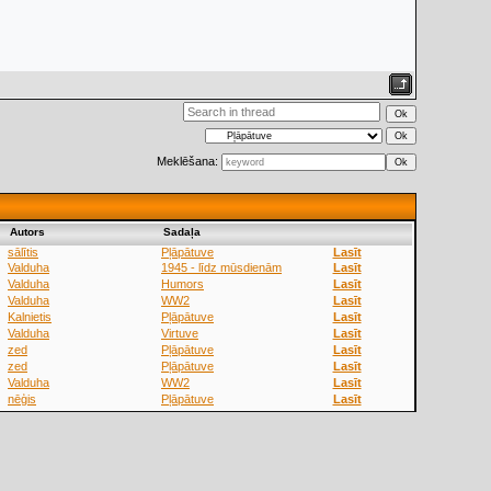
Meklēšana:
Аutors
Sadaļa
sālītis
Pļāpātuve
Lasīt
Valduha
1945 - līdz mūsdienām
Lasīt
Valduha
Humors
Lasīt
Valduha
WW2
Lasīt
Kalnietis
Pļāpātuve
Lasīt
Valduha
Virtuve
Lasīt
zed
Pļāpātuve
Lasīt
zed
Pļāpātuve
Lasīt
Valduha
WW2
Lasīt
nēģis
Pļāpātuve
Lasīt