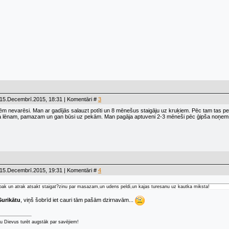
 15.Decembrī.2015, 18:31 | Komentāri #
3
m nevarēsi. Man ar gadījās salauzt potīti un 8 mēnešus staigāju uz kruķiem. Pēc tam tas periods
a lēnam, pamazam un gan būsi uz pekām. Man pagāja aptuveni 2-3 mēneši pēc ģipša noņemš
 15.Decembrī.2015, 19:31 | Komentāri #
4
abak un atrak atsakt staigat?zinu par masazam,un udens peldi,un kajas turesanu uz kautka miksta!
Surikātu
, viņš šobrīd iet cauri tām pašām dzirnavām...
u Dievus turēt augstāk par savējiem!