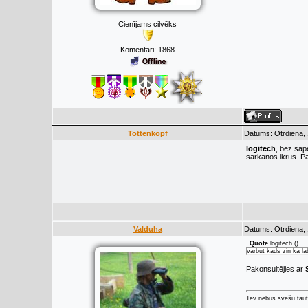
Cienījams cilvēks
Komentāri:
1868
Tottenkopf
Datums: Otrdiena,
logitech
, bez sāpē
sarkanos ikrus. P
Valduha
Datums: Otrdiena,
Quote
logitech
(
)
varbut kads zin ka l
Pakonsultējies ar
Tev nebūs svešu taut