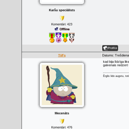
Karšu speciālists
Komentāri:
423
TiiFs
Datums: Trešdiena
kad bija līdzīga li
galvenais nedzert C
Ērglis lido augstu, to
Mecenāts
Komentāri:
476