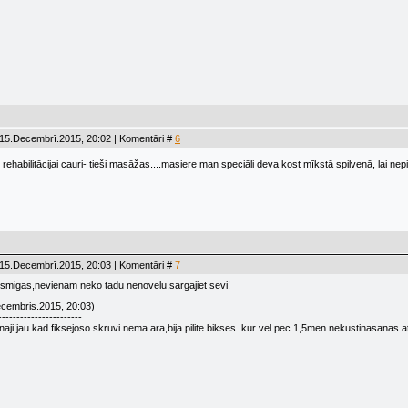
 15.Decembrī.2015, 20:02 | Komentāri #
6
 rehabilitācijai cauri- tieši masāžas....masiere man speciāli deva kost mīkstā spilvenā, lai nep
 15.Decembrī.2015, 20:03 | Komentāri #
7
ausmigas,nevienam neko tadu nenovelu,sargajiet sevi!
cembris.2015, 20:03)
-----------------------
naji!jau kad fiksejoso skruvi nema ara,bija pilite bikses..kur vel pec 1,5men nekustinasanas a