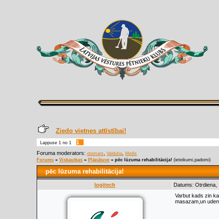
Ziedo vietnes attīstībai!
1
Lappuse
1
no
1
Foruma moderators:
,
,
otomars
Valduha
Meilis
Forums
»
Viskautkas
»
Pļāpātuve
»
pēc lūzuma rehabilitācija!
(ieteikumi,padomi)
pēc lūzuma rehabilitācija!
logitech
Datums: Otrdiena,
Varbut kads zin ka
masazam,un udens 