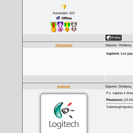
Komentāri:
423
Tottenkopf
Datums: Otrdiena,
logitech
, kad gāju
logitech
Datums: Otrdiena,
P.s. sajutas ir dr
Pievienots
(15.De
----------------------
Tottenkopf-ieprieci