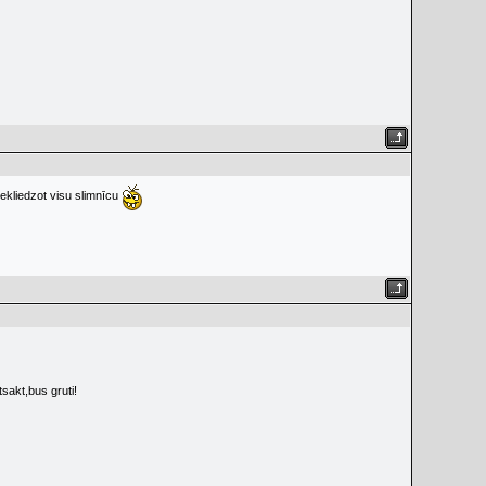
iekliedzot visu slimnīcu
tsakt,bus gruti!