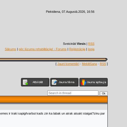
Piektdiena, 07.Augustā.2026, 16:56
Sveicināti
Viesis
|
RSS
Sākums
|
pēc lūzuma rehabilitācija! - Forums
|
Reģistrācija
|
Ieeja
[
Jauni komentāri
·
Meklēšana
·
RSS
]
emes ir traki sapigi!varbut kads zin ka labak un atrak atsakt staigat?zinu par