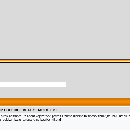
 15.Decembrī.2015, 18:04 | Komentāri #
1
 atrak nostaties uz abam kajam?pec potites luzuma,iznema fiksejoso skruvi,bet kaju likt pie z
peldi,un kajas turesanu uz kautka miksta!