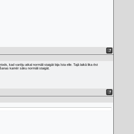
, kad varēju atkal normāli staigāt bija īsta elle. Tajā laikā lika ēst
anas kamēr sāku normāli staigāt.