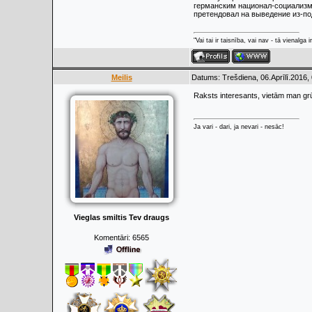
германским национал-социализмо
претендовал на выведение из-по
"Vai tai ir taisnība, vai nav - tā vienalga
Meilis
Datums: Trešdiena, 06.Aprīlī.2016,
Raksts interesants, vietām man grūti
Ja vari - dari, ja nevari - nesāc!
Vieglas smiltis Tev draugs
Komentāri:
6565