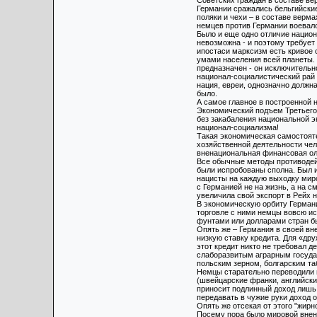
Советских граждан в составе ве
Германии сражались бельгийские
поляки и чехи – в составе верм
немцев против Германии воевало 
Было и еще одно отличие национ
невозможна - и поэтому требует
ипостаси марксизм есть кривое 
умами населения всей планеты. 
предназначен - он исключитель
национал-социалистический рай 
нация, евреи, однозначно должна
было.
А самое главное в построенной 
Экономический подъем Третьего 
без закабаления национальной э
национал-социализма!
Такая экономическая самостоят
хозяйственной деятельности чел
вненациональная финансовая ол
Все обычные методы противодей
были испробованы сполна. Был и
нацисты на каждую выходку миро
с Германией не на жизнь, а на с
увеличила свой экспорт в Рейх 
В экономическую орбиту Германи
торговле с ними немцы вовсю ис
фунтами или долларами стран б
Опять же – Германия в своей вн
низкую ставку кредита. Для «др
этот кредит никто не требовал 
слаборазвитым аграрным госуда
польским зерном, болгарским та
Немцы старательно переводили 
(швейцарские франки, английски
приносит подлинный доход лишь 
передавать в чужие руки доход о
Опять же отсекая от этого "жирн
Посему пора было мировой внен