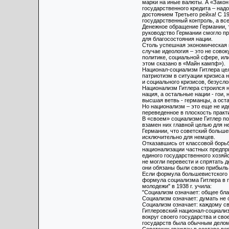
марки на иные валюты. А «Закон
государственного кредита – над
достоянием Третьего рейха! С 1
государственный контроль, а вс
Денежное обращение Германии, 
руководство Германии смогло пр
для благосостояния нации.
Столь успешная экономическая 
случае идеология – это не сово
политике, социальной сфере, ил
этом сказано в «Майн кампф»).
Национал-социализм Гитлера цел
патриотизм в ситуации кризиса н
и социального кризисов, безусло
Национализм Гитлера строился н
нация, а остальные нации - гои,
высшая ветвь - германцы, а оста
Но национализм – это еще не ид
переведенное в плоскость практ
В «своем» социализме Гитлер по
взамен них главной целью для н
Германии, что советский больше
исключительно для немцев.
Отказавшись от классовой борь
национализации частных предприя
единого государственного хозяй
не могли перевести и спрятать 
они обязаны были свою прибыль 
Если формула большевистского с
формула социализма Гитлера в 
молодежи" в 1938 г. учила:
"Социализм означает: общее бл
Социализм означает: думать не о 
Социализм означает: каждому сво
Гитлеровский национал-социали
вокруг своего государства и св
государств была обычным делом 