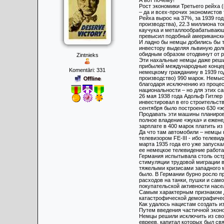
А вот почему!
Рост экономики Третьего рейха 
– да и всех-прочих экономистов
Рейха вырос на 37%, за 1939 го
производства), 22.3 миллиона то
каучука и металлообрабатывающ
превысил подобный американски
И ладно бы немцы добились бы т
инвестору выделяя львиную дол
обидным образом отодвинут от р
Zintnieks
Эти нахальные немцы даже реши
прибылей международные концерн
Komentāri:
331
немецкому гражданину в 1939 го
производство) 990 марок. Немыс
благодаря исключению из проце
национальности – но для этих с
26 мая 1938 года Адольф Гитлер
инвестировал в его строительств
сентября было построено 630 «ж
Продавать эти машины планирова
полное владение «жука» и ежене
зарплате в 400 марок платить из
Да что там автомобили – немцы 
телевизором FE-III - ибо телеви
марта 1935 года его уже запуска
ее немецкое телевидение работа
Германия испытывала столь остр
стимуляции трудовой миграции в
тяжелыми кризисами западного м
было. В Германии бурно росло п
расходов на танки, пушки и сам
покупательской активности насе
Самым характерным признаком д
катастрофической демографичес
Как удалось нацистам создать и
Путем введения частичной экон
Немцы решили исключить из свое
евреев, капитал которых был св