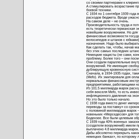
со своими партнерами к клирин
А стимулировать возрастание п
боевой техники.
С 1934 по 1 сентября 1939 года
расходов бюджета. Вроде ужасн
На самом деле – не очень.
Производительность труда и пот
есть теоретически германская э
новейшим вооружением. Но для т
финансовые возможности государ
велосипедов и штанов с юбками
назначения. Надо было выбирать 
Как сделать так, чтобы, начав м
без этих самых последних штан
Немецкие нацисты (не сами, кон
проблему. Более того – они пос
Они создали параллельные внут
вооружений. Не имеющие свобод
дублирующую кровеносную систем
Сначала, в 1934-1935 годах, та
(Mefo). Их эмитировали для оп
нормальным финансовым инстру
предприятиями, работающими на
Из 101.5 миллиарда марок расхо
себя векселя Mefo, то есть инв
инфляционного давления на экон
Но это было только начало.
С 1938 года вместо денег импе
переводы за поставку» со сроко
с половиной миллиардов марок – 
новеньких «Мерседесов» для то
Бодензее. Все были целевым об
С 1939 года 40% военных заказ
(создатели вооружений) имели п
выплачено 4.8 миллиарда марок.
Дабы абсолютно перекрыть какое 
немецких банках», по которому 