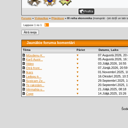
Forums
»
Viskautkas
»
Pļāpātuve
»
III reiha ekonomika
(manuprāt - ļoti dziļš un labi
1
Lappuse
1
no
1
Jaunākie foruma komentāri
Tēma
Pāriet
Datums, Laiks
▼
07.Augustā.2026, 20:
Mūsdienu K...
▼
05.Augustā.2026, 16:
Karš Austr...
▼
03.Jūlijā.2026, 16:55
Video
▼
07.Jūnijā.2026, 20:59
Otrā front...
▼
01.Novembrī.2025, 1
Ikars
▼
16.Oktobrī.2025, 10:
Liellopu k...
▼
29.Septembrī.2025, 1
Sveicam Ze...
▼
20.Septembrī.2025, 1
Te rakstām...
▼
21.Jūlijā.2025, 08:18
Vērmahta u...
▼
14.Jūlijā.2025, 15:26
Cope
Šodi