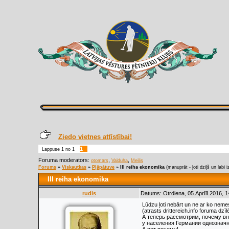
Ziedo vietnes attīstībai!
1
Lappuse
1
no
1
Foruma moderators:
,
,
otomars
Valduha
Meilis
Forums
»
Viskautkas
»
Pļāpātuve
»
III reiha ekonomika
(manuprāt - ļoti dziļš un labi
III reiha ekonomika
rudis
Datums: Otrdiena, 05.Aprīlī.2016, 
Lūdzu ļoti nebārt un ne ar ko nemes
(atrasts drittereich.info foruma dzīlē
А теперь рассмотрим, почему в
у населения Германии однозначн